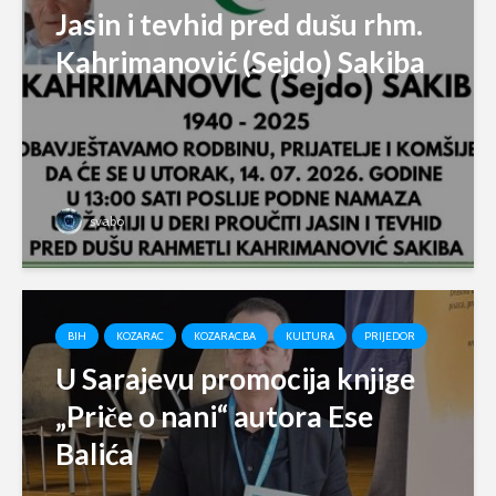
Jasin i tevhid pred dušu rhm.
Kahrimanović (Sejdo) Sakiba
svabo
BIH
KOZARAC
KOZARAC.BA
KULTURA
PRIJEDOR
U Sarajevu promocija knjige
„Priče o nani“ autora Ese
Balića