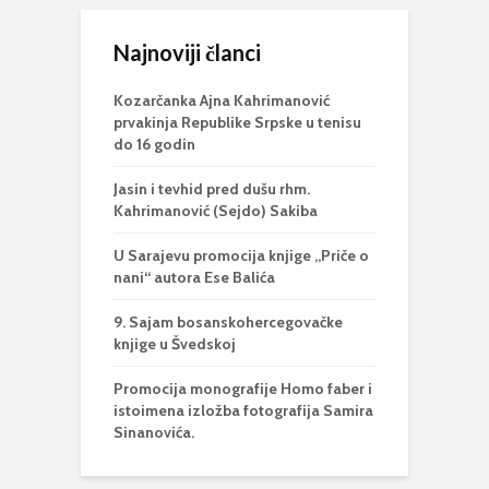
Najnoviji članci
Kozarčanka Ajna Kahrimanović
prvakinja Republike Srpske u tenisu
do 16 godin
Jasin i tevhid pred dušu rhm.
Kahrimanović (Sejdo) Sakiba
U Sarajevu promocija knjige „Priče o
nani“ autora Ese Balića
9. Sajam bosanskohercegovačke
knjige u Švedskoj
Promocija monografije Homo faber i
istoimena izložba fotografija Samira
Sinanovića.