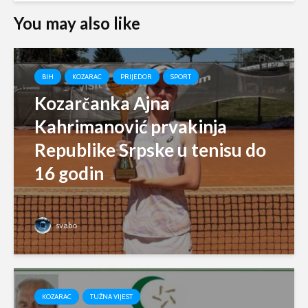
You may also like
BIH
KOZARAC
PRIJEDOR
SPORT
Kozarčanka Ajna
Kahrimanović prvakinja
Republike Srpske u tenisu do
16 godin
svabo
KOZARAC
TUŽNA VIJEST