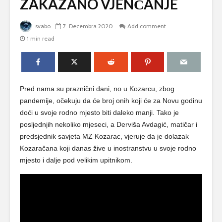
ZAKAZANO VJENČANJE
svabo
7. Decembra 2020.
Add comment
1 min read
Pred nama su praznični dani, no u Kozarcu, zbog
pandemije, očekuju da će broj onih koji će za Novu godinu
doći u svoje rodno mjesto biti daleko manji. Tako je
posljednjih nekoliko mjeseci, a Derviša Avdagić, matičar i
predsjednik savjeta MZ Kozarac, vjeruje da je dolazak
Kozaračana koji danas žive u inostranstvu u svoje rodno
mjesto i dalje pod velikim upitnikom.