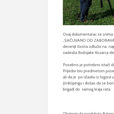
Ovaj dokumentarac se snima p
„SAČUVANO OD ZABORAVA“ autor
deceniji života odlučio na na
zadesila Bošnjake Kozarca de
Posebno je potrebno istaći da
Prijedor bio predmetom poseb
ali da je po izlasku iz logor
Jönköpingu i došao da se bori 
brigadi do samog kraja rata.
Obzirom da produkcija Baton-