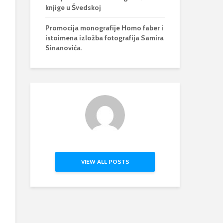
knjige u Švedskoj
Promocija monografije Homo faber i
istoimena izložba fotografija Samira
Sinanovića.
VIEW ALL POSTS