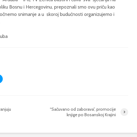
liku Bosnu i Hercegovinu, prepoznali smo ovu priču kao
apočnemo snimanje a u skoroj budućnosti organizujemo i
.
duba
anjuju
“Sačuvano od zaborava”, promocije
knjige po Bosanskoj Krajini