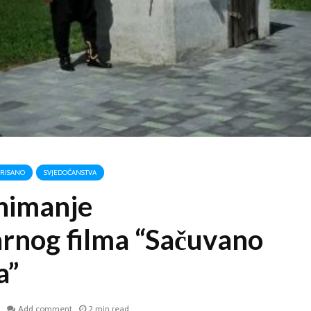
RISANO
SVJEDOČANSTVA
nimanje
nog filma “Sačuvano
a”
Add comment
2 min read