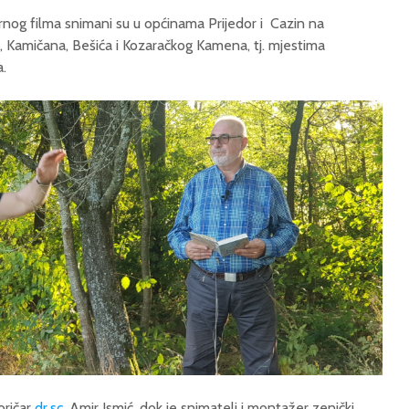
nog filma snimani su u općinama Prijedor i Cazin na
a, Kamičana, Bešića i Kozaračkog Kamena, tj. mjestima
a.
toričar
dr.sc
. Amir Ismić, dok je snimatelj i montažer zenički