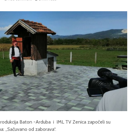
odukcija Baton -Arduba i IML TV Zenica započeli su
a: „Sačuvano od zaborava“.