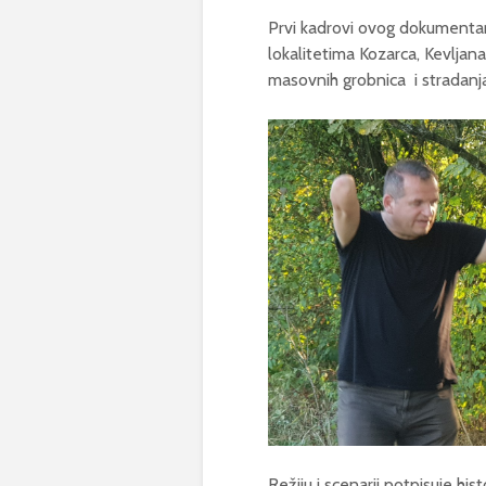
Prvi kadrovi ovog dokumentar
lokalitetima Kozarca, Kevljan
masovnih grobnica i stradanj
Režiju i scenarij potpisuje his