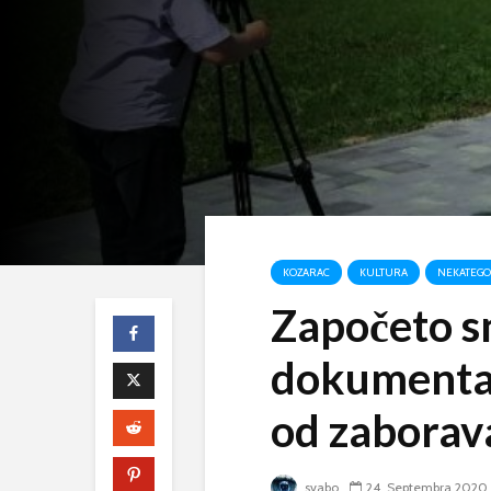
KOZARAC
KULTURA
NEKATEGO
Započeto s
dokumentar
od zaborav
svabo
24. Septembra 2020.