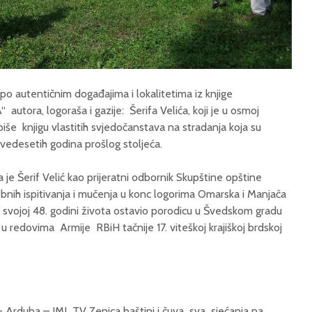
o autentičnim događajima i lokalitetima iz knjige
a, logoraša i gazije: Šerifa Velića, koji je u osmoj
piše knjigu vlastitih svjedočanstava na stradanja koja su
vedesetih godina prošlog stoljeća.
 je Šerif Velić kao prijeratni odbornik Skupštine opštine
nih ispitivanja i mučenja u konc logorima Omarska i Manjača
a u svojoj 48. godini života ostavio porodicu u Švedskom gradu
u redovima Armije RBiH tačnije 17. viteškoj krajiškoj brdskoj
 Arduba – IML TV Zenica baštini i čuva sva sjećanja na