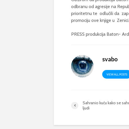
odbranu od agresije na Repub
prioritetnu te odlučili da z
promociju ove knjige u Zenici
PRESS produkcija Baton- Ar
svabo
VIEW ALL POSTS
Sahranio kuću kako se sahr
ljudi