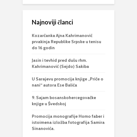
Najnoviji članci
Kozarčanka Ajna Kahrimanović
prvakinja Republike Srpske u tenisu
do 16 godin
Jasin i tevhid pred dušu rhm.
Kahrimanović (Sejdo) Sakiba
U Sarajevu promocija knjige „Priče o
nani“ autora Ese Balića
9. Sajam bosanskohercegovačke
knjige u Švedskoj
Promocija monografije Homo faber i
istoimena izložba fotografija Samira
Sinanovića.