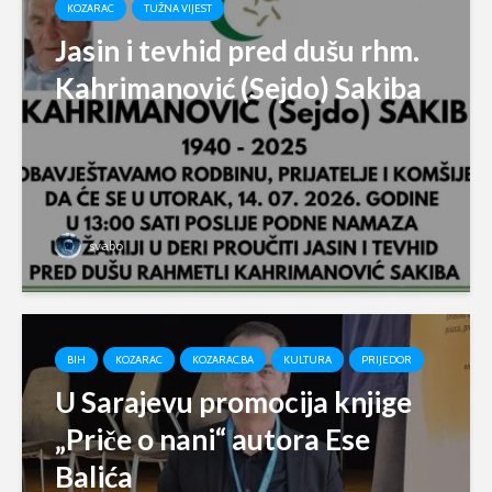
KOZARAC
TUŽNA VIJEST
Jasin i tevhid pred dušu rhm.
Kahrimanović (Sejdo) Sakiba
svabo
BIH
KOZARAC
KOZARAC.BA
KULTURA
PRIJEDOR
U Sarajevu promocija knjige
„Priče o nani“ autora Ese
Balića