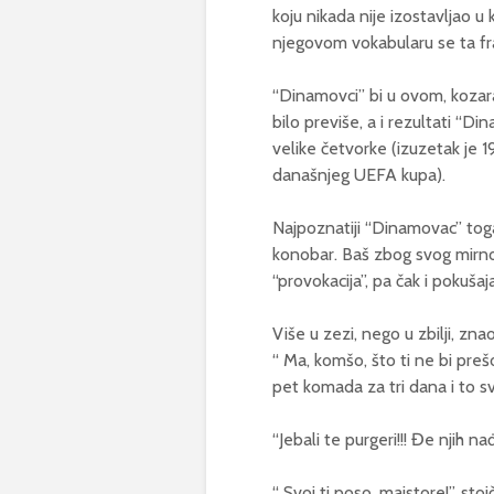
koju nikada nije izostavljao u
njegovom vokabularu se ta fra
“Dinamovci” bi u ovom, kozaračk
bilo previše, a i rezultati “Din
velike četvorke (izuzetak je 
današnjeg UEFA kupa).
Najpoznatiji “Dinamovac” toga
konobar. Baš zbog svog mirno
“provokacija”, pa čak i pokušaj
Više u zezi, nego u zbilji, zna
“ Ma, komšo, što ti ne bi prešo
pet komada za tri dana i to sv
“Jebali te purgeri!!! Đe njih 
“ Svoj ti poso, majstore!”, st