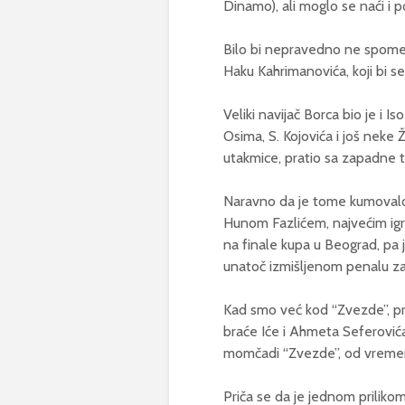
Dinamo), ali moglo se naći i p
Bilo bi nepravedno ne spomenu
Haku Kahrimanovića, koji bi se
Veliki navijač Borca bio je i Is
Osima, S. Kojovića i još neke
utakmice, pratio sa zapadne tr
Naravno da je tome kumovalo 
Hunom Fazlićem, najvećim ig
na finale kupa u Beograd, pa j
unatoč izmišljenom penalu za 
Kad smo već kod “Zvezde”, pris
braće Iće i Ahmeta Seferovića 
momčadi “Zvezde”, od vremena 
Priča se da je jednom prilikom