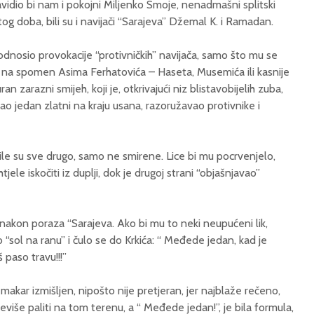
idio bi nam i pokojni Miljenko Smoje, nenadmašni splitski
i, tog doba, bili su i navijači “Sarajeva” Džemal K. i Ramadan.
dnosio provokacije “protivničkih” navijača, samo što mu se
u, na spomen Asima Ferhatovića – Haseta, Musemića ili kasnije
n zarazni smijeh, koji je, otkrivajući niz blistavobijelih zuba,
o jedan zlatni na kraju usana, razoružavao protivnike i
ile su sve drugo, samo ne smirene. Lice bi mu pocrvenjelo,
tjele iskočiti iz duplji, dok je drugoj strani “objašnjavao”
k, nakon poraza “Sarajeva. Ako bi mu to neki neupućeni lik,
o “sol na ranu” i čulo se do Krkića: “ Međede jedan, kad je
š paso travu!!!”
 makar izmišljen, nipošto nije pretjeran, jer najblaže rečeno,
više paliti na tom terenu, a “ Međede jedan!”, je bila formula,