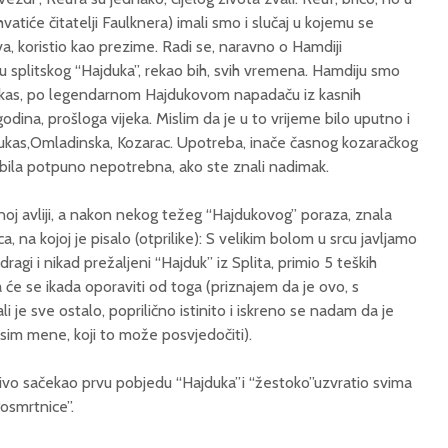
tiće čitatelji Faulknera) imali smo i slučaj u kojemu se
va, koristio kao prezime. Radi se, naravno o Hamdiji
 splitskog “Hajduka”, rekao bih, svih vremena. Hamdiju smo
kas, po legendarnom Hajdukovom napadaču iz kasnih
odina, prošloga vijeka. Mislim da je u to vrijeme bilo uputno i
ukas,Omladinska, Kozarac. Upotreba, inače časnog kozaračkog
 bila potpuno nepotrebna, ako ste znali nadimak.
inoj avliji, a nakon nekog težeg “Hajdukovog” poraza, znala
a, na kojoj je pisalo (otprilike): S velikim bolom u srcu javljamo
ragi i nikad prežaljeni “Hajduk” iz Splita, primio 5 teških
 će se ikada oporaviti od toga (priznajem da je ovo, s
 je sve ostalo, poprilično istinito i iskreno se nadam da je
osim mene, koji to može posvjedočiti).
jivo sačekao prvu pobjedu “Hajduka”i “žestoko”uzvratio svima
osmrtnice”.