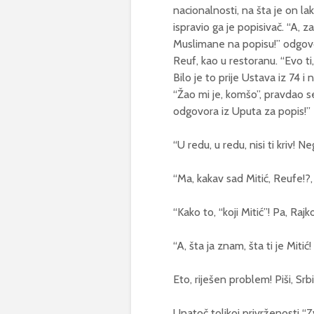
nacionalnosti, na šta je on la
ispravio ga je popisivač. “A,
Muslimane na popisu!” odgovor
Reuf, kao u restoranu. “Evo ti
Bilo je to prije Ustava iz 74 i
“Žao mi je, komšo”, pravdao 
odgovora iz Uputa za popis!”
“U redu, u redu, nisi ti kriv! Ne
“Ma, kakav sad Mitić, Reufe!?, 
“Kako to, “koji Mitić”! Pa, Rajk
“A, šta ja znam, šta ti je Mitić!
Eto, riješen problem! Piši, Srbi
Unatoč tolikoj privrženosti “Zv