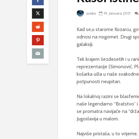
svabo
19. Januara 2017.
Kad se,u starome Kozarcu, gov
odnosi na nogomet. Drugi spor
galaksiji.
Tek krajem šezdesetih i u ra
reprezentacije (Simonović, Pleć
košarka ušla u naše svakodne
potpunosti neupitan.
Na lokalnoj razini se blasfemi
naše legendarno “Bratstvo” i p
se promatra navijače na “držav
Jugoslavija u malom.
Najviše pristaša, u to vrijeme,