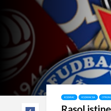
KOZARAC
KOZARAC.BA
OTRGNU
Rasol istine