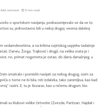
Add comment
13 min read
orilo o sportskom navijanju, podrazumijevalo se da se to
tovi su, jednostavno bili u nekoj drugoj, veoma dalekoj
nim sedamdesetima, a na krilima svjetskog uspjeha tadašnje
aš, Daneu, Žorga, Trajković i drugi), na velika vrata je i
vice, no, primat nogometa je ostao, do dana današnjeg, u
čnim smatralo i pomisliti navijati za nekog drugog, osim za
riča o tome ne bi bila, niti izdaleka, tako zanimljiva, kao kad
noj” razini. E, tu je Kozarac, kao u ničemu drugom, bio
 imali su klubovi velike četvorke (Zvezda, Partizan, Hajduk i