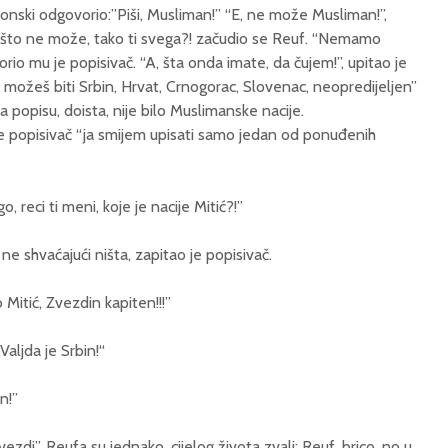
konski odgovorio:”Piši, Musliman!” “E, ne može Musliman!”,
 zašto ne može, tako ti svega?! začudio se Reuf. “Nemamo
io mu je popisivač. “A, šta onda imate, da čujem!”, upitao je
, možeš biti Srbin, Hrvat, Crnogorac, Slovenac, neopredijeljen”
 na popisu, doista, nije bilo Muslimanske nacije.
se popisivač “ja smijem upisati samo jedan od ponuđenih
go, reci ti meni, koje je nacije Mitić?!”
ne shvaćajući ništa, zapitao je popisivač.
o Mitić, Zvezdin kapiten!!!”
 Valjda je Srbin!“
n!”
ezdi”, Reufa su jednako, cijelog života zvali: Reuf, brico, no u