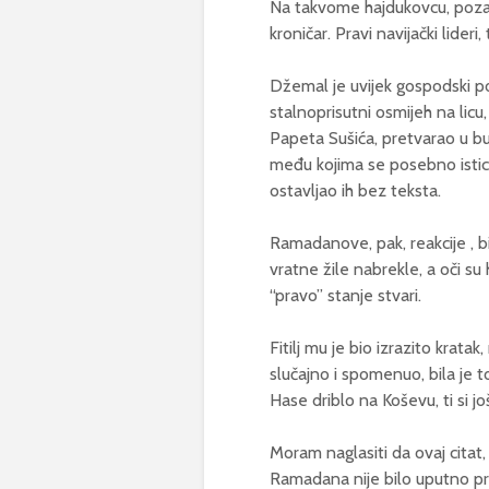
Na takvome hajdukovcu, pozav
kroničar. Pravi navijački lider
Džemal je uvijek gospodski po
stalnoprisutni osmijeh na lic
Papeta Sušića, pretvarao u bura
među kojima se posebno istica
ostavljao ih bez teksta.
Ramadanove, pak, reakcije , b
vratne žile nabrekle, a oči su h
“pravo” stanje stvari.
Fitilj mu je bio izrazito krata
slučajno i spomenuo, bila je t
Hase driblo na Koševu, ti si jo
Moram naglasiti da ovaj citat,
Ramadana nije bilo uputno pre