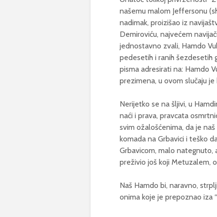
našemu malom Jeffersonu (shva
nadimak, proizišao iz navijašt
Demiroviću, najvećem navijaču
jednostavno zvali, Hamdo Vu
pedesetih i ranih šezdesetih g
pisma adresirati na: Hamdo V
prezimena, u ovom slučaju je
Nerijetko se na šljivi, u Hamd
naći i prava, pravcata osmrtnic
svim ožalošćenima, da je naš d
komada na Grbavici i teško da
Grbavicom, malo nategnuto, ali
preživio još koji Metuzalem, 
Naš Hamdo bi, naravno, strpl
onima koje je prepoznao iza “