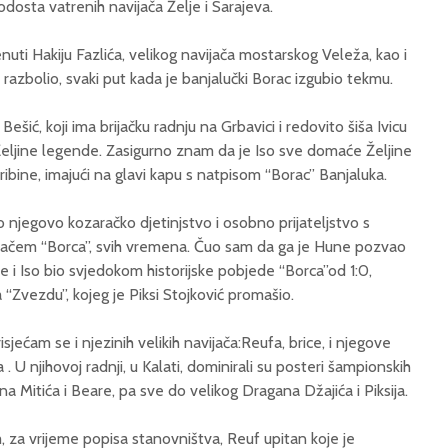
odosta vatrenih navijača Želje i Sarajeva.
ti Hakiju Fazlića, velikog navijača mostarskog Veleža, kao i
 razbolio, svaki put kada je banjalučki Borac izgubio tekmu.
o Bešić, koji ima brijačku radnju na Grbavici i redovito šiša Ivicu
 Željine legende. Zasigurno znam da je Iso sve domaće Željine
ibine, imajući na glavi kapu s natpisom “Borac” Banjaluka.
njegovo kozaračko djetinjstvo i osobno prijateljstvo s
račem “Borca”, svih vremena. Čuo sam da ga je Hune pozvao
e i Iso bio svjedokom historijske pobjede “Borca”od 1:0,
“Zvezdu”, kojeg je Piksi Stojković promašio.
jećam se i njezinih velikih navijača:Reufa, brice, i njegove
. U njihovoj radnji, u Kalati, dominirali su posteri šampionskih
Mitića i Beare, pa sve do velikog Dragana Džajića i Piksija.
, za vrijeme popisa stanovništva, Reuf upitan koje je