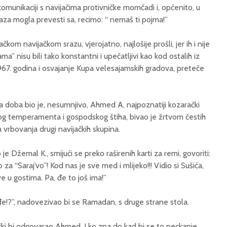
 komunikaciji s navijačima protivničke momčadi i, općenito, u
za mogla prevesti sa, recimo: “ nemaš ti pojma!”
om navijačkom srazu, vjerojatno, najlošije prošli, jer ih i nije
ama” nisu bili tako konstantni i upečatljivi kao kod ostalih iz
1967. godina i osvajanje Kupa velesajamskih gradova, preteče
 doba bio je, nesumnjivo, Ahmed A, najpoznatiji kozarački
g temperamenta i gospodskog štiha, bivao je žrtvom čestih
a vrbovanja drugi navijačkih skupina.
o je Džemal K., smijući se preko raširenih karti za remi, govoriti:
 za “Saraj’vo”! Kod nas je sve med i mlijeko!!! Vidio si Sušića,
e u gostima. Pa, đe to još ima!”
nađe!?”, nadovezivao bi se Ramadan, s druge strane stola.
oički bi odgovarao Ahmed. I ko zna do kad bi se to peckanje