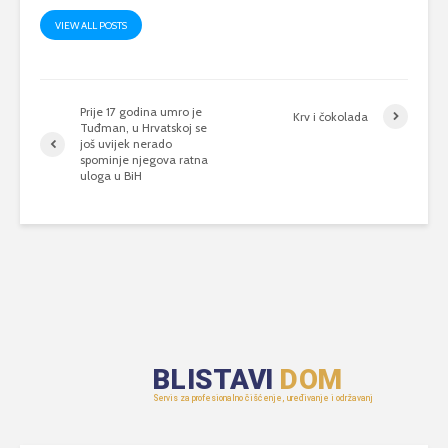
VIEW ALL POSTS
Prije 17 godina umro je
Krv i čokolada
Tuđman, u Hrvatskoj se
još uvijek nerado
spominje njegova ratna
uloga u BiH