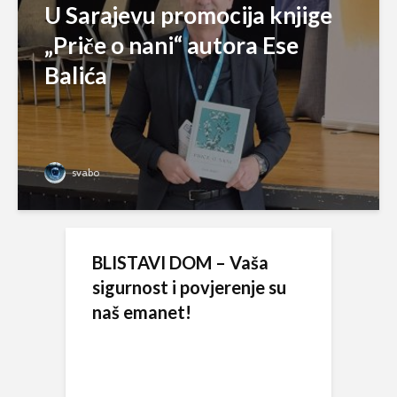
U Sarajevu promocija knjige
„Priče o nani“ autora Ese
Balića
svabo
BLISTAVI DOM – Vaša
sigurnost i povjerenje su
naš emanet!