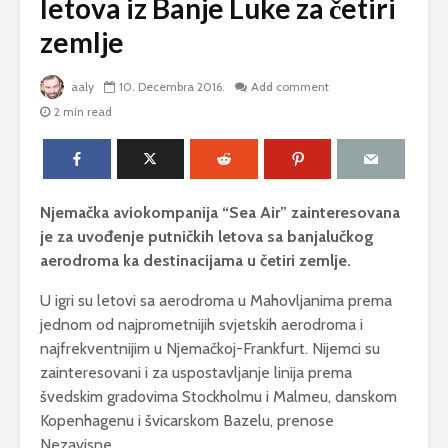
letova iz Banje Luke za četiri
zemlje
aaly
10. Decembra 2016.
Add comment
2 min read
Njemačka aviokompanija “Sea Air” zainteresovana
je za uvođenje putničkih letova sa banjalučkog
aerodroma ka destinacijama u četiri zemlje.
U igri su letovi sa aerodroma u Mahovljanima prema
jednom od najprometnijih svjetskih aerodroma i
najfrekventnijim u Njemačkoj-Frankfurt. Nijemci su
zainteresovani i za uspostavljanje linija prema
švedskim gradovima Stockholmu i Malmeu, danskom
Kopenhagenu i švicarskom Bazelu, prenose
Nezavisne.