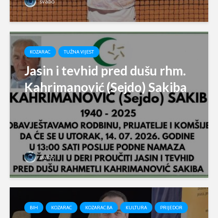
svabo
KOZARAC
TUŽNA VIJEST
Jasin i tevhid pred dušu rhm.
Kahrimanović (Sejdo) Sakiba
svabo
BIH
KOZARAC
KOZARAC.BA
KULTURA
PRIJEDOR