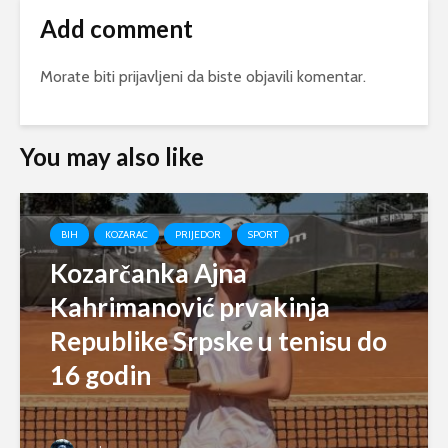
Add comment
Morate biti
prijavljeni
da biste objavili komentar.
You may also like
BIH
KOZARAC
PRIJEDOR
SPORT
Kozarčanka Ajna
Kahrimanović prvakinja
Republike Srpske u tenisu do
16 godin