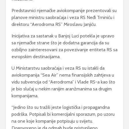
Predstavnici njemačke aviokompanije prezentovali su
planove ministru saobraćaja i veza RS Neđi Trniniću i
direktoru “Aerodroma RS” Miroslavu Janjiću.
Inicijativa za sastanak u Banjoj Luci potekla je upravo
sa njemačke strane što je dodatna garancija da su
ozbiljno zainteresovani za povezivanje entiteta RS sa
evropskim destinacijama.
U Ministarstvu saobraćaja i veza RS su istakli da
aviokompanija “Sea Air” nema finansijskih zahtjeva u
vidu subvencija od “Aerodroma” i Vlade RS-a kao što
je bio slučaj u nekim ranijim aranžmanima sa drugim
kompanijama.
“Jedino što su tražili jeste logistička i propagandna
podrška. Potpisali bi komercijalni sporazum, po uzoru
na one koje kompanije potpisuju u svijetu.
Dogovoreno je da odmah bude pristupljeno