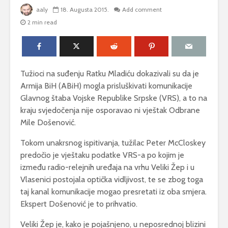
aaly
18. Augusta 2015.
Add comment
2 min read
Tužioci na suđenju Ratku Mladiću dokazivali su da je
Armija BiH (ABiH) mogla prisluškivati komunikacije
Glavnog štaba Vojske Republike Srpske (VRS), a to na
kraju svjedočenja nije osporavao ni vještak Odbrane
Mile Došenović.
Tokom unakrsnog ispitivanja, tužilac Peter McCloskey
predočio je vještaku podatke VRS-a po kojim je
između radio-relejnih uređaja na vrhu Veliki Žep i u
Vlasenici postojala optička vidljivost, te se zbog toga
taj kanal komunikacije mogao presretati iz oba smjera.
Ekspert Došenović je to prihvatio.
Veliki Žep je, kako je pojašnjeno, u neposrednoj blizini