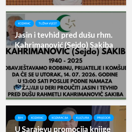
KOZARAC
TUŽNA VIJEST
Jasin i tevhid pred dušu rhm.
Kahrimanović (Sejdo) Sakiba
svabo
BIH
KOZARAC
KOZARAC.BA
KULTURA
PRIJEDOR
U Sarajevu promocija knjige