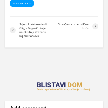
VIEW ALL POSTS
Svjedok Mehmedović:
Odvođenje iz porodične
Gligor Begović bio je
kuće
najokrutniji stražar u
logoru Batković