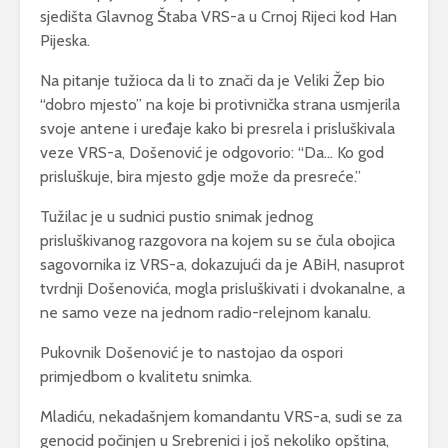
sjedišta Glavnog Štaba VRS-a u Crnoj Rijeci kod Han
Pijeska.
Na pitanje tužioca da li to znači da je Veliki Žep bio
“dobro mjesto” na koje bi protivnička strana usmjerila
svoje antene i uređaje kako bi presrela i prisluškivala
veze VRS-a, Došenović je odgovorio: “Da… Ko god
prisluškuje, bira mjesto gdje može da presreće.”
Tužilac je u sudnici pustio snimak jednog
prisluškivanog razgovora na kojem su se čula obojica
sagovornika iz VRS-a, dokazujući da je ABiH, nasuprot
tvrdnji Došenovića, mogla prisluškivati i dvokanalne, a
ne samo veze na jednom radio-relejnom kanalu.
Pukovnik Došenović je to nastojao da ospori
primjedbom o kvalitetu snimka.
Mladiću, nekadašnjem komandantu VRS-a, sudi se za
genocid počinjen u Srebrenici i još nekoliko opština,