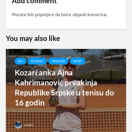
Add comment
Morate biti
prijavljeni
da biste objavili komentar.
You may also like
BIH
KOZARAC
PRIJEDOR
SPORT
Kozarčanka Ajna
Kahrimanović prvakinja
Republike Srpske u tenisu do
16 godin
svabo