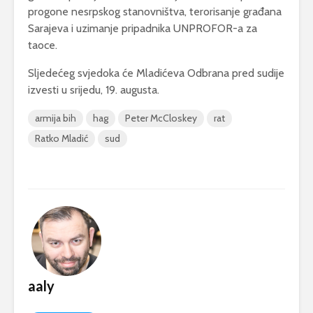
progone nesrpskog stanovništva, terorisanje građana
Sarajeva i uzimanje pripadnika UNPROFOR-a za
taoce.
Sljedećeg svjedoka će Mladićeva Odbrana pred sudije
izvesti u srijedu, 19. augusta.
armija bih
hag
Peter McCloskey
rat
Ratko Mladić
sud
aaly