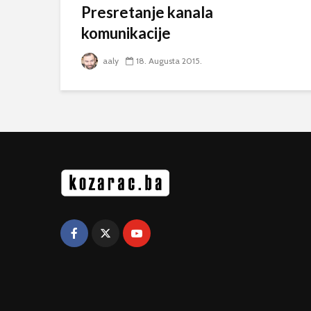
Presretanje kanala
komunikacije
aaly
18. Augusta 2015.