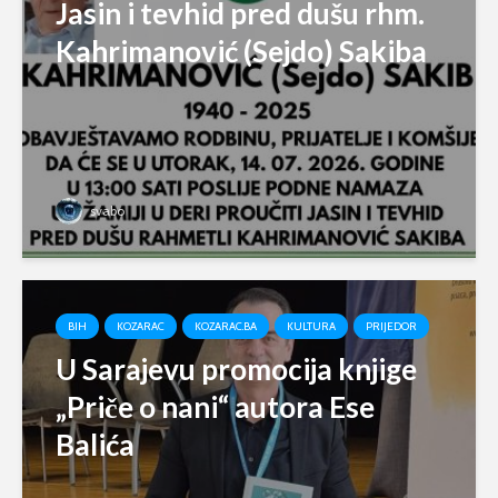
Jasin i tevhid pred dušu rhm.
Kahrimanović (Sejdo) Sakiba
svabo
BIH
KOZARAC
KOZARAC.BA
KULTURA
PRIJEDOR
U Sarajevu promocija knjige
„Priče o nani“ autora Ese
Balića