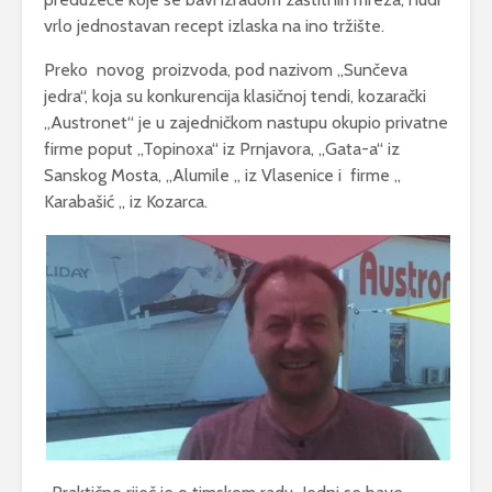
vrlo jednostavan recept izlaska na ino tržište.
Preko novog proizvoda, pod nazivom „Sunčeva
jedra“, koja su konkurencija klasičnoj tendi, kozarački
„Austronet“ je u zajedničkom nastupu okupio privatne
firme poput „Topinoxa“ iz Prnjavora, „Gata-a“ iz
Sanskog Mosta, „Alumile „ iz Vlasenice i firme „
Karabašić „ iz Kozarca.