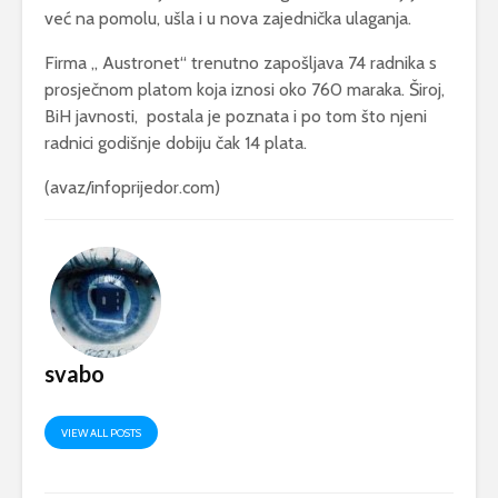
već na pomolu, ušla i u nova zajednička ulaganja.
Firma „ Austronet“ trenutno zapošljava 74 radnika s
prosječnom platom koja iznosi oko 760 maraka. Široj,
BiH javnosti, postala je poznata i po tom što njeni
radnici godišnje dobiju čak 14 plata.
(avaz/infoprijedor.com)
svabo
VIEW ALL POSTS