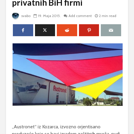
privatnih BiH firmi
svabo
19. Maja 2015.
Add comment
2 min read
„Austronet“ iz Kozarca, izvozno orjentisano
preduzeće koje se bavi izradom zaštitnih mreža, nudi