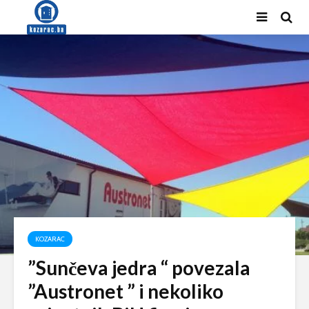
KOZARAC
”Sunčeva jedra “ povezala
”Austronet ” i nekoliko