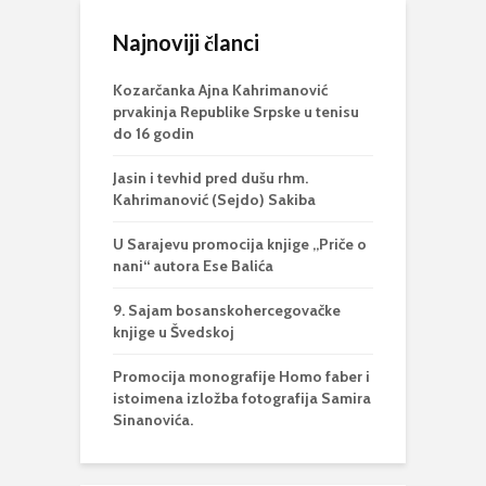
Najnoviji članci
Kozarčanka Ajna Kahrimanović
prvakinja Republike Srpske u tenisu
do 16 godin
Jasin i tevhid pred dušu rhm.
Kahrimanović (Sejdo) Sakiba
U Sarajevu promocija knjige „Priče o
nani“ autora Ese Balića
9. Sajam bosanskohercegovačke
knjige u Švedskoj
Promocija monografije Homo faber i
istoimena izložba fotografija Samira
Sinanovića.