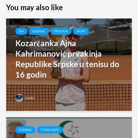
You may also like
BIH
KOZARAC
PRIJEDOR
SPORT
Kozarčanka Ajna
Kahrimanović prvakinja
Republike Srpske u tenisu do
16 godin
svabo
KOZARAC
TUŽNA VIJEST