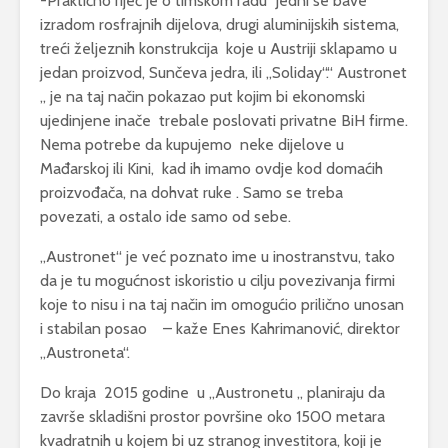
-Praktično riječ je o timskom radu Jedni se bave
izradom rosfrajnih dijelova, drugi aluminijskih sistema,
treći željeznih konstrukcija koje u Austriji sklapamo u
jedan proizvod, Sunčeva jedra, ili „Soliday“.“ Austronet
„ je na taj način pokazao put kojim bi ekonomski
ujedinjene inače trebale poslovati privatne BiH firme.
Nema potrebe da kupujemo neke dijelove u
Mađarskoj ili Kini, kad ih imamo ovdje kod domaćih
proizvođača, na dohvat ruke . Samo se treba
povezati, a ostalo ide samo od sebe.
„Austronet“ je već poznato ime u inostranstvu, tako
da je tu mogućnost iskoristio u cilju povezivanja firmi
koje to nisu i na taj način im omogućio prilično unosan
i stabilan posao – kaže Enes Kahrimanović, direktor
„Austroneta“.
Do kraja 2015 godine u „Austronetu „ planiraju da
završe skladišni prostor površine oko 1500 metara
kvadratnih u kojem bi uz stranog investitora, koji je