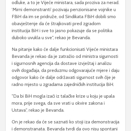
odluke, a to je Vijeće ministara, sada proziva za nerad.
‘Mirni demonstranti’ pozivaju penzionisane vojnike u
FBiH da im se pridruže, od Sindikata FBiH dobili smo
obavještenje da će štrajkovati pred zgradom
institucija BiH i sve to jasno pokazuje da se politika
duboko uvukla u sve", rekao je Bevanda.
Na pitanje kako će dalje funkcionisati Vijeće ministara
Bevanda je rekao da je zatražio od ministra sigurnosti
i sigurnosnih agencija da dostave izvještaj i analizu
ovih događaja, da preduzmu odgovarajuće mjere i daju
odgovor kako će dalje održavati sigurnost svih čije je
radno mjesto u zgradama zajedničkih institucija BiH.
"Da bi BiH mogla izaći iz talačke krize u koju je upala
mora, prije svega, da sve vrati u okvire zakona i
Ustava", rekao je Bevanda.
On je rekao da će se saznati ko stoji iza demonstracija
i demonstranata. Bevanda tvrdi da ovo nisu spontani