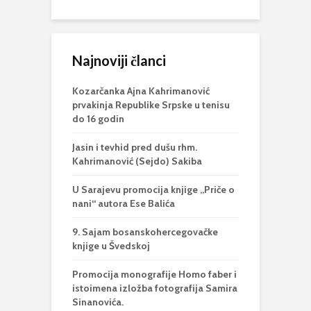
Najnoviji članci
Kozarčanka Ajna Kahrimanović
prvakinja Republike Srpske u tenisu
do 16 godin
Jasin i tevhid pred dušu rhm.
Kahrimanović (Sejdo) Sakiba
U Sarajevu promocija knjige „Priče o
nani“ autora Ese Balića
9. Sajam bosanskohercegovačke
knjige u Švedskoj
Promocija monografije Homo faber i
istoimena izložba fotografija Samira
Sinanovića.