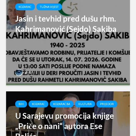
KOZARAC
TUŽNA VIJEST
Jasin i tevhid pred dušu rhm.
Kahrimanović (Sejdo) Sakiba
svabo
BIH
KOZARAC
KOZARAC.BA
KULTURA
PRIJEDOR
U Sarajevu promocija knjige
„Priče o nani“ autora Ese