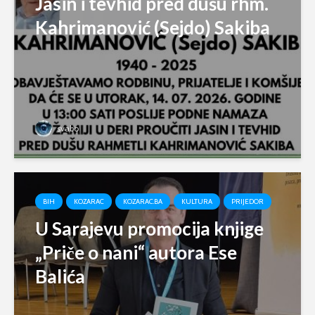
Jasin i tevhid pred dušu rhm.
Kahrimanović (Sejdo) Sakiba
svabo
BIH
KOZARAC
KOZARAC.BA
KULTURA
PRIJEDOR
U Sarajevu promocija knjige
„Priče o nani“ autora Ese
Balića