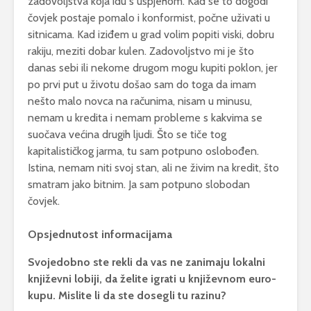
zadovoljstva koja idu s uspjehom. Kad se to dogodi
čovjek postaje pomalo i konformist, počne uživati u
sitnicama. Kad iziđem u grad volim popiti viski, dobru
rakiju, meziti dobar kulen. Zadovoljstvo mi je što
danas sebi ili nekome drugom mogu kupiti poklon, jer
po prvi put u životu došao sam do toga da imam
nešto malo novca na računima, nisam u minusu,
nemam u kredita i nemam probleme s kakvima se
suočava većina drugih ljudi. Što se tiče tog
kapitalističkog jarma, tu sam potpuno oslobođen.
Istina, nemam niti svoj stan, ali ne živim na kredit, što
smatram jako bitnim. Ja sam potpuno slobodan
čovjek.
Opsjednutost informacijama
Svojedobno ste rekli da vas ne zanimaju lokalni
književni lobiji, da želite igrati u književnom euro-
kupu. Mislite li da ste dosegli tu razinu?