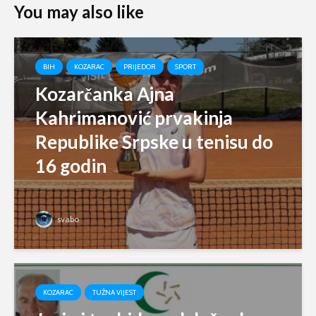
You may also like
BIH
KOZARAC
PRIJEDOR
SPORT
Kozarčanka Ajna
Kahrimanović prvakinja
Republike Srpske u tenisu do
16 godin
svabo
KOZARAC
TUŽNA VIJEST