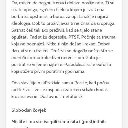
Da, mislim da najgori trenuci dolaze poslije rata. Ti su
u ratu opruga, zgrčeno tijelo u kojem je izražena
borba za opstanak, a borba za opstanak je najjača
ideologija. Dok to proživljavaš ti ne znaš da si opruga.
Saznat ćeš tek ako preživiš, kad se tijelo stane
opuštati. Tad stižu depresije, PTSP. Počinje ta trauma
koju ne poznaješ. Nitko ti nije došao i rekao: Dobar
dan, vi ste u traumi. Društvu se događa nešto što se
meni činilo kao kolektivni nervni slom. Zato je
postratno vrijeme najteže. Paradoksalna je euforija,
koja stiže u prvim poratnim godinama.
Ona slavi tijelo: »Preživio sam!« Poslije, kad počnu
raditi živci, sve se raspada i zatečen si kako hodaš
kroz ruševine. Doslovno i metaforički.
Slobodan čovjek
Mislite li da ste iscrpili temu rata i (post)ratnih