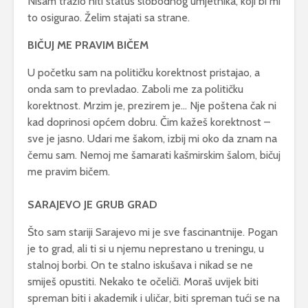
Nisam tražio niti status slobodnog umjetnika, koji bi mi
to osigurao. Želim stajati sa strane.
BIČUJ ME PRAVIM BIČEM
U početku sam na političku korektnost pristajao, a
onda sam to prevladao. Zaboli me za političku
korektnost. Mrzim je, prezirem je… Nje poštena čak ni
kad doprinosi općem dobru. Čim kažeš korektnost –
sve je jasno. Udari me šakom, izbij mi oko da znam na
čemu sam. Nemoj me šamarati kašmirskim šalom, bičuj
me pravim bičem.
SARAJEVO JE GRUB GRAD
Što sam stariji Sarajevo mi je sve fascinantnije. Pogan
je to grad, ali ti si u njemu neprestano u treningu, u
stalnoj borbi. On te stalno iskušava i nikad se ne
smiješ opustiti. Nekako te očeliči. Moraš uvijek biti
spreman biti i akademik i uličar, biti spreman tući se na