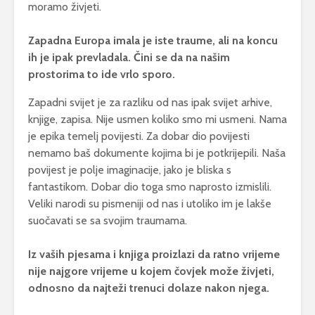
moramo živjeti.
Zapadna Europa imala je iste traume, ali na koncu
ih je ipak prevladala. Čini se da na našim
prostorima to ide vrlo sporo.
Zapadni svijet je za razliku od nas ipak svijet arhive,
knjige, zapisa. Nije usmen koliko smo mi usmeni. Nama
je epika temelj povijesti. Za dobar dio povijesti
nemamo baš dokumente kojima bi je potkrijepili. Naša
povijest je polje imaginacije, jako je bliska s
fantastikom. Dobar dio toga smo naprosto izmislili.
Veliki narodi su pismeniji od nas i utoliko im je lakše
suočavati se sa svojim traumama.
Iz vaših pjesama i knjiga proizlazi da ratno vrijeme
nije najgore vrijeme u kojem čovjek može živjeti,
odnosno da najteži trenuci dolaze nakon njega.