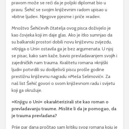
pravom može se reći da je poljski diplomat bio u
pravu. Šehić se svojim književnim radom upisao u
»bitne ljude«. Njegove pjesme i priče »rade«.
Mnoštvo Šehićevih čitatelja ovog pisca doživjelo je
kao čovjeka koji im daje glas. Ako je itko sumnjao da
su balkanski prostori dobili novu književnu zvijezdu,
»Knjiga o Uni« ostavila ga je bez argumenata. U njoj
se pisac, kako sam kaže, bavio prevladavanjem svojih i
zajedničkih nam trauma. Kvalitetu romana »knjiški
ljudi« potvrdili su dodijelivši piscu prošle godine
prestižnu književnu nagradu »Meša Selimović«. Za
naš list Šehić govori o svom književnom radu i svijetu
koji ga okružuje.
»Knjigu o Uni« okarakterizirali ste kao roman o
prevladavanju traume. Mislite li da je pomogao, da
je trauma prevladana?
Prije par dana pročitao sam kritiku svog romana koju je