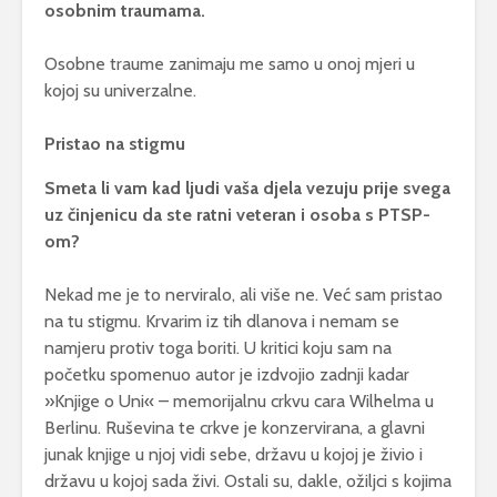
osobnim traumama.
Osobne traume zanimaju me samo u onoj mjeri u
kojoj su univerzalne.
Pristao na stigmu
Smeta li vam kad ljudi vaša djela vezuju prije svega
uz činjenicu da ste ratni veteran i osoba s PTSP-
om?
Nekad me je to nerviralo, ali više ne. Već sam pristao
na tu stigmu. Krvarim iz tih dlanova i nemam se
namjeru protiv toga boriti. U kritici koju sam na
početku spomenuo autor je izdvojio zadnji kadar
»Knjige o Uni« – memorijalnu crkvu cara Wilhelma u
Berlinu. Ruševina te crkve je konzervirana, a glavni
junak knjige u njoj vidi sebe, državu u kojoj je živio i
državu u kojoj sada živi. Ostali su, dakle, ožiljci s kojima