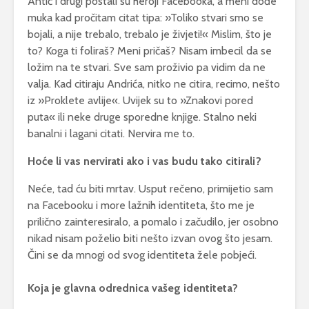
Antić i drugi postali su heroji Facebooka, a meni dođe
muka kad pročitam citat tipa: »Toliko stvari smo se
bojali, a nije trebalo, trebalo je živjeti!« Mislim, što je
to? Koga ti foliraš? Meni pričaš? Nisam imbecil da se
ložim na te stvari. Sve sam proživio pa vidim da ne
valja. Kad citiraju Andrića, nitko ne citira, recimo, nešto
iz »Proklete avlije«. Uvijek su to »Znakovi pored
puta« ili neke druge sporedne knjige. Stalno neki
banalni i lagani citati. Nervira me to.
Hoće li vas nervirati ako i vas budu tako citirali?
Neće, tad ću biti mrtav. Usput rečeno, primijetio sam
na Facebooku i more lažnih identiteta, što me je
prilično zainteresiralo, a pomalo i začudilo, jer osobno
nikad nisam poželio biti nešto izvan ovog što jesam.
Čini se da mnogi od svog identiteta žele pobjeći.
Koja je glavna odrednica vašeg identiteta?