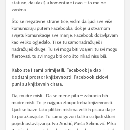
statuse, da ulaziš u komentare i ovo – to me ne
zanima.
Što se negativne strane tiče, vidim da ljudi sve više
komuniciraju putem Facebooka, dok je u stvarnom
svijetu komunikacije sve manje. Facebook doživljavam
kao veliko ogledalo. Ti se tu samonadražuješ i
nadražuješ druge. Tu svi mogu biti voajeri, tu svi mogu
flertovati, tu svi mogu biti ono što nikad nisu bili.
Kako ste i sami primijetili, Facebook je dao i
dodatni prostor književnosti. Facebook zidovi
puni su književnih citata.
Da, mudre misli… Da se mene pita – zabranio bih
mudre misli. To je najgora zloupotreba književnosti.
Ljudi se bave tako plitkim mislima velikih pisaca da je
to poražavajuće. To samo govori koliko su ljudi skloni
pojednostavljivanju. Ivo Andrić, Meša Selimović, Mika