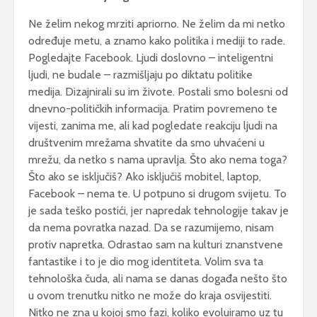
Ne želim nekog mrziti apriorno. Ne želim da mi netko
određuje metu, a znamo kako politika i mediji to rade.
Pogledajte Facebook. Ljudi doslovno – inteligentni
ljudi, ne budale – razmišljaju po diktatu politike
medija. Dizajnirali su im živote. Postali smo bolesni od
dnevno-političkih informacija. Pratim povremeno te
vijesti, zanima me, ali kad pogledate reakciju ljudi na
društvenim mrežama shvatite da smo uhvaćeni u
mrežu, da netko s nama upravlja. Što ako nema toga?
Što ako se isključiš? Ako isključiš mobitel, laptop,
Facebook – nema te. U potpuno si drugom svijetu. To
je sada teško postići, jer napredak tehnologije takav je
da nema povratka nazad. Da se razumijemo, nisam
protiv napretka. Odrastao sam na kulturi znanstvene
fantastike i to je dio mog identiteta. Volim sva ta
tehnološka čuda, ali nama se danas događa nešto što
u ovom trenutku nitko ne može do kraja osvijestiti.
Nitko ne zna u kojoj smo fazi, koliko evoluiramo uz tu