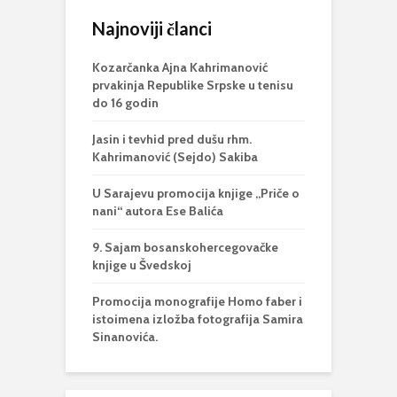
Najnoviji članci
Kozarčanka Ajna Kahrimanović
prvakinja Republike Srpske u tenisu
do 16 godin
Jasin i tevhid pred dušu rhm.
Kahrimanović (Sejdo) Sakiba
U Sarajevu promocija knjige „Priče o
nani“ autora Ese Balića
9. Sajam bosanskohercegovačke
knjige u Švedskoj
Promocija monografije Homo faber i
istoimena izložba fotografija Samira
Sinanovića.