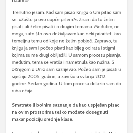
trauma?
Trenutno jesam. Kad sam pisao Knjigu o Uni pitao sam
se: »Zašto ja ovo uopće pišem?« Znam da to želim
pisati, ali želim pisati i o drugim temama. Međutim, ne
mogu, zato što ovo doživljavam kao neki prioritet, kao
temeljnu temu od koje ne želim pobjeći. Zapravo, tu
knjigu ja sam i počeo pisati kao bijeg od rata i stigmi
kojima su me drugi obilježili. U samom procesu pisanja,
međutim, tema se vratila i nametnula kao nužna. S
»Knjigom o Uni« sam sazrijevao. Počeo sam je pisati u
siječnju 2005. godine, a završio u svibnju 2012.
godine. Sedam godina. U tom procesu dolazio sam do
ruba očaja.
Smatrate li bolnim saznanje da kao uspješan pisac
na ovim prostorima teško možete dosegnuti
makar poziciju srednje klase.