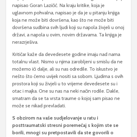
napisao Goran Lazičić. Na kraju kritike, koja je
uglavnom pohvalna, napisao je da je u pitanju knjiga
koja ne može biti dovršena, kao što ne može biti
dovršena sudbina svih ljudi koji su napola živjeli u onoj
državi, a napola u ovim, novim državama. Ta knjiga je
nerazrješiva.
Kritičar kaže da devedesete godine imaju nad nama
totalnu vlast. Nismo u njima zarobljeni u smislu da ne
možemo ići dalje, ali su nas odredile. To iskustvo je
nešto što ćemo uvijek nositi sa sobom. Ljudima s ovih
prostora koji su živjeli u to vrijeme devedesete su i
otac i majka. One su nas na neki način rodile. Dakle,
smatram da se ta vrsta traume o kojoj sam pisao ne
može se nikad prevladati.
S obzirom na vaše sudjelovanje u ratu i
posttraumatski stresni poremećaj s kojim ste se
borili, mnogi su pretpostavili da ste govorili o