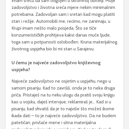
Imam sreću da sam odgojen u skromnoj obitelji. Moje
zadovoljstvo i životna sreća mjere nekim minimalnim
potrebama. Zadovoljan sam i sretan kad mogu platiti
stan i režije. Automobili me, recimo, ne zanimaju, u
Krupi imam nešto malo posjeda. Što se tiče
konzumerističkih prohtjeva kakvi danas muče ljude,
toga sam u potpunosti oslobođen. Kruna materijalnog
životnog uspjeha bio bi mi stan u Sarajevu.
U čemu je najveće zadovoljstvo književnog
uspjeha?
Najveće zadovoljstvo ne osjetim u uspjehu, nego u
samom pisanju. Kad to završiš, onda je to neka druga
priča. Pristaješ na tu neku ulogu da pratiš svoju knjigu
kao u vojsku, daješ intervjue, reklamiraš je… Kad si u
pisanju, kad shvatiš da je to najviše što možeš ikome
ikada dati – to je najveće zadovoljstvo. Da ne budem
patetičan, privlače mene i sitna materijalna