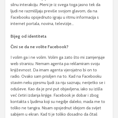
silnu interakciju. Meni je iz svega toga jasno tek da
ljudi ne razmišljaju previše svojom glavom, da na
Facebooku opsjednuto igraju u ritmu informacija s
internet portala, novina, televizije…
Bijeg od identiteta
Čini se da ne volite Facebook?
I volim ga i ne volim. Volim ga zato što mi zamjenjuje
web stranicu. Nemam agenta pa reklamiram svoju
književnost. Da imam agenta vjerojatno bi on to
radio. Ovako sam prisiljen na to. Kad na Facebooku
stavim neku pjesmu ljudi za nju saznaju, nerijetko se i
oduševe. Kao da je prvi put objavljena, iako su izišla
već četiri izdanja knjige. Facebook je dobar i zbog
kontakta s ljudima koji su negdje daleko, mada me to
toliko ne tangira. Nisam opsjednut idejom da svijet
sabijem u ekran. Kad ti je toliko dosadno da čitaš