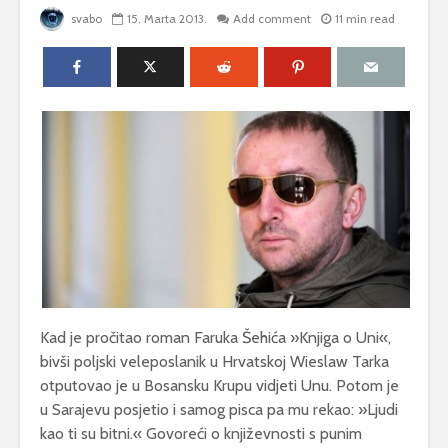
svabo
15. Marta 2013.
Add comment
11 min read
Kad je pročitao roman Faruka Šehića »Knjiga o Uni«,
bivši poljski veleposlanik u Hrvatskoj Wieslaw Tarka
otputovao je u Bosansku Krupu vidjeti Unu. Potom je
u Sarajevu posjetio i samog pisca pa mu rekao: »Ljudi
kao ti su bitni.« Govoreći o književnosti s punim