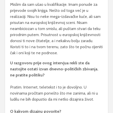
Mislim da sam ušao u kvalifikacije. Imam ponude za
prijevode svojih knjiga. Nešto od toga već je u
realizaciji. Nisu to neke mega-izdavačke kuće, ali sam
prisutan na europskoj književnoj sceni. Nisam
neambiciozan u tom smislu, ali puštam stvari da teku
prirodnim putem. Prisutnost u europskoj književnosti
donosi ti nove čitatelje, a i nekakvu bolju zaradu.
Koristi ti to i na tvom terenu, zato što te počnu cijeniti
čak i oni koji te ne podnose.
U razgovoru prije ovog intervjua rekli ste da
nastojite ostati izvan dnevno-političkih zbivanja.
ne pratite politiku?
Pratim. Internet, teletekst i to je dovoljno. U
novinama pročitam ponešto što me zanima, ali ni u
ludilu ne bih dopustio da mi netko dizajnira život.
O kakvom dizajnu govorite?