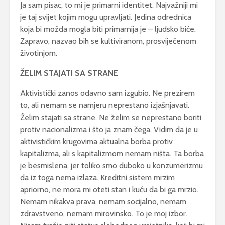
Ja sam pisac, to mi je primarni identitet. Najvažniji mi
je taj svijet kojim mogu upravljati. Jedina odrednica
koja bi možda mogla biti primarnija je – ljudsko biće.
Zapravo, nazvao bih se kultiviranom, prosvijećenom
životinjom.
ŽELIM STAJATI SA STRANE
Aktivistički zanos odavno sam izgubio. Ne prezirem
to, ali nemam se namjeru neprestano izjašnjavati.
Želim stajati sa strane. Ne želim se neprestano boriti
protiv nacionalizma i što ja znam čega. Vidim da je u
aktivističkim krugovima aktualna borba protiv
kapitalizma, ali s kapitalizmom nemam ništa. Ta borba
je besmislena, jer toliko smo duboko u konzumerizmu
da iz toga nema izlaza. Kreditni sistem mrzim
apriorno, ne mora mi oteti stan i kuću da bi ga mrzio.
Nemam nikakva prava, nemam socijalno, nemam
zdravstveno, nemam mirovinsko. To je moj izbor.