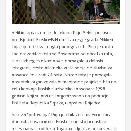
Velikim aplauzom je docekana Pirjo Sehic, pocasni
predsjednik Finsko-BiH drustva regije grada Mikkeli,
koja nije od suza mogla puno govoriti. Pirjo je radila
kao prevodilac i bila sa Bosancima od pocetka rata,
isla u izbjeglicke kampove, pomagala u dolasku i
integraciji, cesto bila neka vrsta socijalne sluzbe za
bosance koja radi 24 sata. Nakon rata je pomagala
povratak, organizovala humanitarne projekte, bila na
celu konvoja finskih sluzbenika i bosanaca 1998
godine, koji su prvi usli organizovano na podrucje
Entiteta Republika Srpska, u opstinu Prijedor.
Sa ovih "putovanja" Pirjo je obilazeci rusevine kuca
donosila bosancima u Finskoj ono sto bi nasla u
rusevinama, skolske fotografije, djelove pokucstva, ili