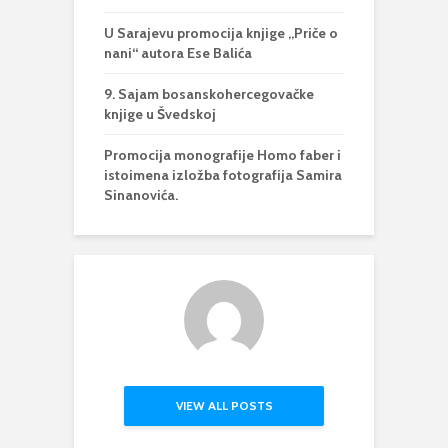
U Sarajevu promocija knjige „Priče o
nani“ autora Ese Balića
9. Sajam bosanskohercegovačke
knjige u Švedskoj
Promocija monografije Homo faber i
istoimena izložba fotografija Samira
Sinanovića.
VIEW ALL POSTS