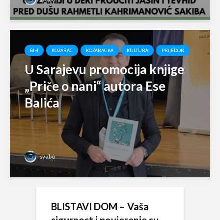
BIH
KOZARAC
KOZARAC.BA
KULTURA
PRIJEDOR
U Sarajevu promocija knjige
„Priče o nani“ autora Ese
Balića
svabo
BLISTAVI DOM – Vaša
sigurnost i povjerenje su