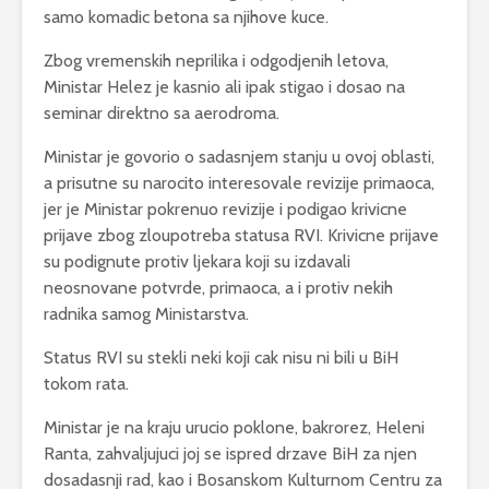
samo komadic betona sa njihove kuce.
Zbog vremenskih neprilika i odgodjenih letova,
Ministar Helez je kasnio ali ipak stigao i dosao na
seminar direktno sa aerodroma.
Ministar je govorio o sadasnjem stanju u ovoj oblasti,
a prisutne su narocito interesovale revizije primaoca,
jer je Ministar pokrenuo revizije i podigao krivicne
prijave zbog zloupotreba statusa RVI. Krivicne prijave
su podignute protiv ljekara koji su izdavali
neosnovane potvrde, primaoca, a i protiv nekih
radnika samog Ministarstva.
Status RVI su stekli neki koji cak nisu ni bili u BiH
tokom rata.
Ministar je na kraju urucio poklone, bakrorez, Heleni
Ranta, zahvaljujuci joj se ispred drzave BiH za njen
dosadasnji rad, kao i Bosanskom Kulturnom Centru za