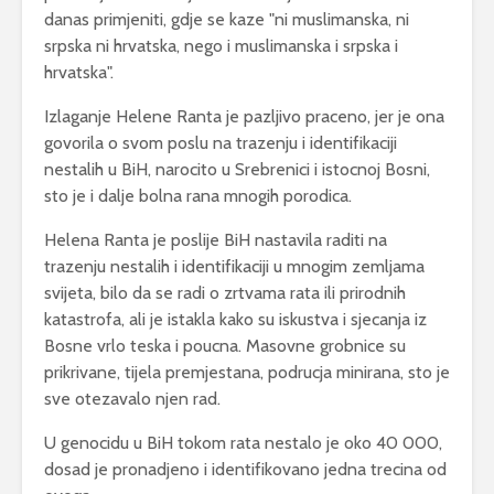
danas primjeniti, gdje se kaze "ni muslimanska, ni
srpska ni hrvatska, nego i muslimanska i srpska i
hrvatska".
Izlaganje Helene Ranta je pazljivo praceno, jer je ona
govorila o svom poslu na trazenju i identifikaciji
nestalih u BiH, narocito u Srebrenici i istocnoj Bosni,
sto je i dalje bolna rana mnogih porodica.
Helena Ranta je poslije BiH nastavila raditi na
trazenju nestalih i identifikaciji u mnogim zemljama
svijeta, bilo da se radi o zrtvama rata ili prirodnih
katastrofa, ali je istakla kako su iskustva i sjecanja iz
Bosne vrlo teska i poucna. Masovne grobnice su
prikrivane, tijela premjestana, podrucja minirana, sto je
sve otezavalo njen rad.
U genocidu u BiH tokom rata nestalo je oko 40 000,
dosad je pronadjeno i identifikovano jedna trecina od