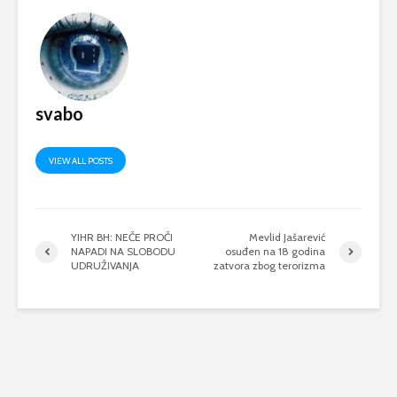
svabo
VIEW ALL POSTS
YIHR BH: NEČE PROČI
Mevlid Jašarević
NAPADI NA SLOBODU
osuđen na 18 godina
UDRUŽIVANJA
zatvora zbog terorizma