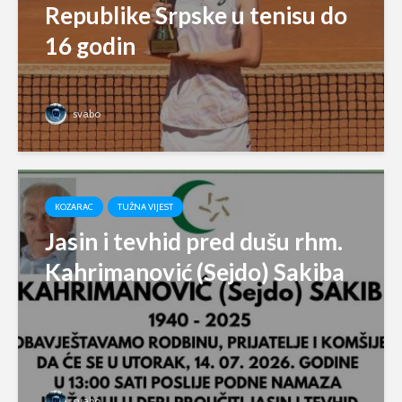
Republike Srpske u tenisu do
16 godin
svabo
KOZARAC
TUŽNA VIJEST
Jasin i tevhid pred dušu rhm.
Kahrimanović (Sejdo) Sakiba
svabo