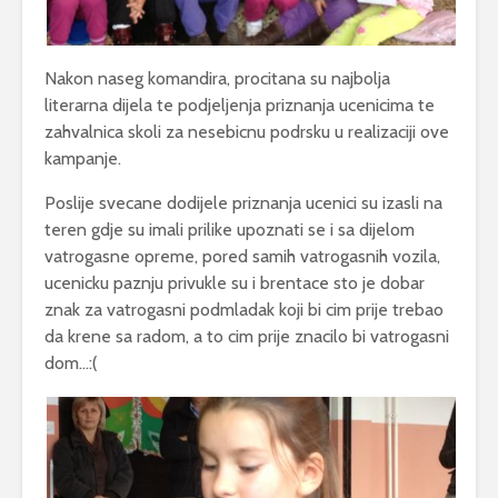
Nakon naseg komandira, procitana su najbolja
literarna dijela te podjeljenja priznanja ucenicima te
zahvalnica skoli za nesebicnu podrsku u realizaciji ove
kampanje.
Poslije svecane dodijele priznanja ucenici su izasli na
teren gdje su imali prilike upoznati se i sa dijelom
vatrogasne opreme, pored samih vatrogasnih vozila,
ucenicku paznju privukle su i brentace sto je dobar
znak za vatrogasni podmladak koji bi cim prije trebao
da krene sa radom, a to cim prije znacilo bi vatrogasni
dom…:(