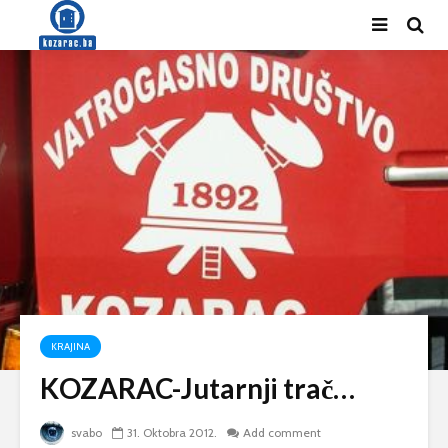
KRAJINA
KOZARAC-Jutarnji trač…
svabo
31. Oktobra 2012.
Add comment