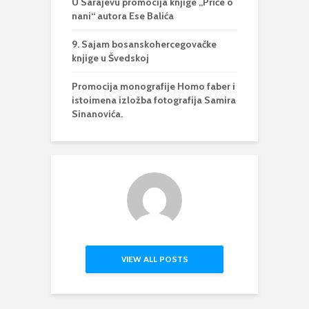
U Sarajevu promocija knjige „Priče o
nani“ autora Ese Balića
9. Sajam bosanskohercegovačke
knjige u Švedskoj
Promocija monografije Homo faber i
istoimena izložba fotografija Samira
Sinanovića.
VIEW ALL POSTS