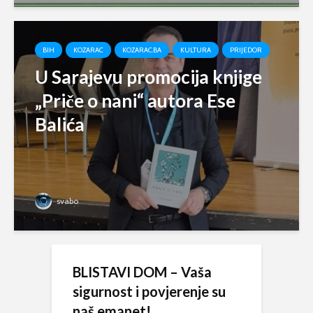
BIH
KOZARAC
KOZARAC.BA
KULTURA
PRIJEDOR
U Sarajevu promocija knjige
„Priče o nani“ autora Ese
Balića
svabo
BLISTAVI DOM – Vaša
sigurnost i povjerenje su
naš emanet!