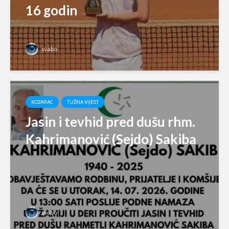
16 godin
svabo
KOZARAC
TUŽNA VIJEST
Jasin i tevhid pred dušu rhm.
Kahrimanović (Sejdo) Sakiba
svabo