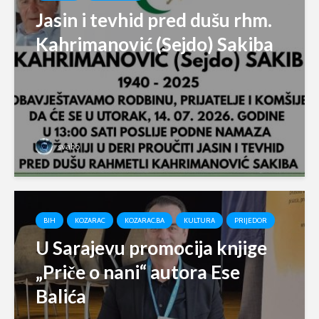
Jasin i tevhid pred dušu rhm.
Kahrimanović (Sejdo) Sakiba
svabo
BIH
KOZARAC
KOZARAC.BA
KULTURA
PRIJEDOR
U Sarajevu promocija knjige
„Priče o nani“ autora Ese
Balića