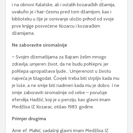
i na obnovi Kalatske, ali i ostalih kozaračkih džamija,
uvakufio je i hair-česmu pred tom džamijom, kao i
biblioteku u čije je osnivanje uložio prihod od svoje
prve knjige posvećene Kozarcu i kozaračkim
džamijama.
Ne zaboravite siromašnije
– Svojim džematlijama za Bajram želim mnogo
zdravlja, umjeren život, da ne budu pohlepni, jer
pohlepa upropaštava ljude… Umjerenost u životu
najveća je blagodat. Čovjek treba biti strpljiv kada mu
je loše, a ne smije biti nadmen kada mu je dobro. I ne
smije zaboraviti siromašnije od sebe – poručuje
efendija Hadžić, koji je u penziju, kao glavni imam
Medžlisa IZ Kozarac, otišao 1983. godine.
Primjer drugima
Amir ef. Mahić, sadašnji glavni imam Medžlisa IZ