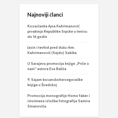
Najnoviji članci
Kozarčanka Ajna Kahrimanović
prvakinja Republike Srpske u tenisu
do 16 godin
Jasin i tevhid pred dušu rhm.
Kahrimanović (Sejdo) Sakiba
U Sarajevu promocija knjige „Priče o
nani“ autora Ese Balića
9. Sajam bosanskohercegovačke
knjige u Švedskoj
Promocija monografije Homo faber i
istoimena izložba fotografija Samira
Sinanovića.