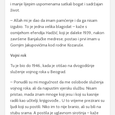
i manje lijepim uspomenama satkali bogat i sadržajan
život.
– Allah mi je dao da imam pamćenje i da ga nisam
izgubio. To je jedna velika blagodat – kaže s
osmijehom efendija Hadžić, koji je daleke 1939., nakon
završene Banjalučke medrese, postao i prvi imam u
Gornjim Jakupovićima kod rodne Kozaruše.
Vojni rok
Tu je bio do 1946., kada je otišao na dvogodišnje
služenje vojnog roka u Beograd.
– Ponudili su mi mogućnost da me oslobode služenja
vojnog roka, ali da napustim vjersku službu. Nisam
pristao, mada znam mnoge koji jesu i koji su kasnije
radili kao učitelji, knjigovođe… U to vrijeme prezirani su
ljudi koji su postili. Niko im to nije branio, ali su bili na
stubu srama. A postila je uglavnom sirotinja – kaže