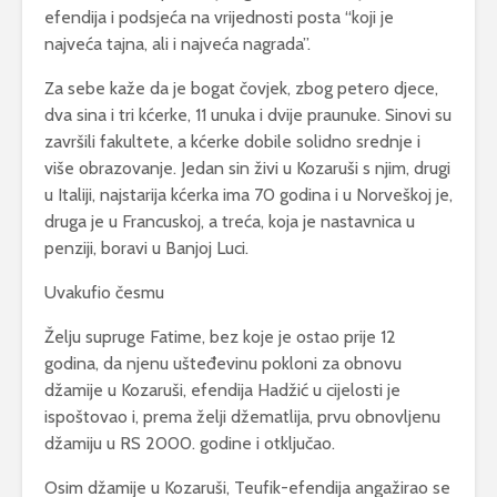
efendija i podsjeća na vrijednosti posta “koji je
najveća tajna, ali i najveća nagrada”.
Za sebe kaže da je bogat čovjek, zbog petero djece,
dva sina i tri kćerke, 11 unuka i dvije praunuke. Sinovi su
završili fakultete, a kćerke dobile solidno srednje i
više obrazovanje. Jedan sin živi u Kozaruši s njim, drugi
u Italiji, najstarija kćerka ima 70 godina i u Norveškoj je,
druga je u Francuskoj, a treća, koja je nastavnica u
penziji, boravi u Banjoj Luci.
Uvakufio česmu
Želju supruge Fatime, bez koje je ostao prije 12
godina, da njenu ušteđevinu pokloni za obnovu
džamije u Kozaruši, efendija Hadžić u cijelosti je
ispoštovao i, prema želji džematlija, prvu obnovljenu
džamiju u RS 2000. godine i otključao.
Osim džamije u Kozaruši, Teufik-efendija angažirao se