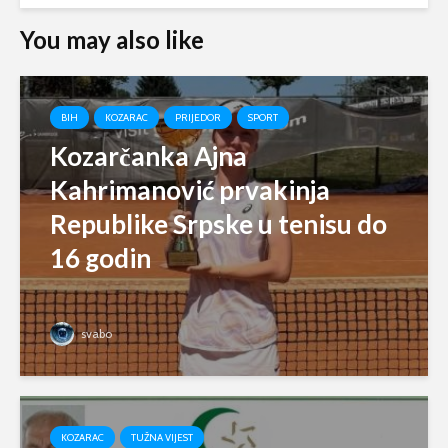
You may also like
BIH
KOZARAC
PRIJEDOR
SPORT
Kozarčanka Ajna
Kahrimanović prvakinja
Republike Srpske u tenisu do
16 godin
svabo
KOZARAC
TUŽNA VIJEST