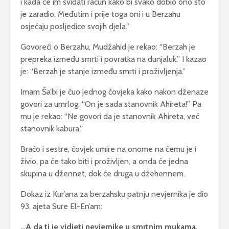
i kada će im sviđati račun kako bi svako dobio ono što
je zaradio. Međutim i prije toga oni i u Berzahu
osjećaju posljedice svojih djela.”
Govoreći o Berzahu, Mudžahid je rekao: “Berzah je
prepreka između smrti i povratka na dunjaluk.” I kazao
je: “Berzah je stanje između smrti i proživljenja.”
Imam Ša’bi je čuo jednog čovjeka kako nakon dženaze
govori za umrlog: “On je sada stanovnik Ahireta!” Pa
mu je rekao: “Ne govori da je stanovnik Ahireta, već
stanovnik kabura.”
Braćo i sestre, čovjek umire na onome na čemu je i
živio, pa će tako biti i proživljen, a onda će jedna
skupina u džennet, dok će druga u džehennem.
Dokaz iz Kur’ana za berzahsku patnju nevjernika je dio
93. ajeta Sure El-En’am:
…A da ti je vidjeti nevjernike u smrtnim mukama,