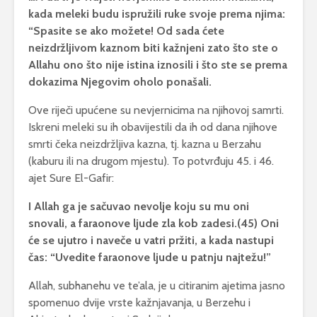
kada meleki budu ispruž‍ili ruke svoje prema njima:
“Spasite se ako mož‍ete! Od sada ćete
neizdrž‍ljivom kaznom biti ka‍žnjeni zato što ste o
Allahu ono što nije istina iznosili i što ste se prema
dokazima Njegovim oholo ponašali.
Ove riječi upućene su nevjernicima na njihovoj samrti.
Iskreni meleki su ih obavijestili da ih od dana njihove
smrti čeka neizdržljiva kazna, tj. kazna u Berzahu
(kaburu ili na drugom mjestu). To potvrđuju 45. i 46.
ajet Sure El-Gafir:
I Allah ga je sačuvao nevolje koju su mu oni
snovali, a faraonove ljude zla kob zadesi.(45) Oni
će se ujutro i naveče u vatri prž‍iti, a kada nastupi
čas: “Uvedite faraonove ljude u patnju najtež‍u!”
Allah, subhanehu ve te’ala, je u citiranim ajetima jasno
spomenuo dvije vrste kažnjavanja, u Berzehu i