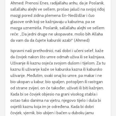
Ahmed: Prenosi Enes, radijallahu anhu, da je Poslanik,
sallallahu alejhi ve sellem, prošao jašući na svojoj riđoj
mazgi pored zidina plemena En-Nedždžar i čuo
glasove onih koji se kažnjavaju u kaburima, pa se
mazga uznemirila. Poslanik, sallallahu alejhi ve sellem
reče: „Da jedni druge ne ukopavate, molio bih Allaha
da vam da da čujete kaburski azab!“ (Ahmed)
Ispravni naši prethodnici, naš dobri i učeni selef, kaže
da čovjek nakon što umre odmah uživa ili se kažnjava.
Uživanje ili kaznu osjeća svojom dušom i tijelom. Za tu
kaznu ili uživanje kaže se kaburska kazna ili kabursko
uživanje. Međutim, svaki onaj ko umre, pa makar i ne
bio ukopan u kabur; bio spaljen, potopljen ili rastrgan
od strane zvijeri, on će također, uživati ili biti kažnjen.
Kada bi se čovjek objesio na grani visokog stabla i
ostao tako danima na vjetru, njegovo tijelo i duša bi
osjetili kaznu koja im je određena. Kada bi dobri
čovjek, vjernik, bio ubijen i bačen u duboku jamu