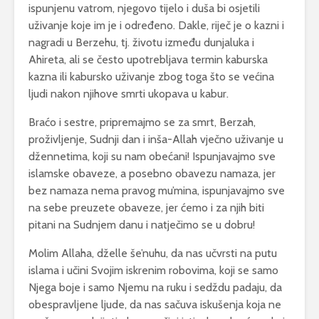
ispunjenu vatrom, njegovo tijelo i duša bi osjetili
uživanje koje im je i određeno. Dakle, riječ je o kazni i
nagradi u Berzehu, tj. životu između dunjaluka i
Ahireta, ali se često upotrebljava termin kaburska
kazna ili kabursko uživanje zbog toga što se većina
ljudi nakon njihove smrti ukopava u kabur.
Braćo i sestre, pripremajmo se za smrt, Berzah,
proživljenje, Sudnji dan i inša-Allah vječno uživanje u
džennetima, koji su nam obećani! Ispunjavajmo sve
islamske obaveze, a posebno obavezu namaza, jer
bez namaza nema pravog mu’mina, ispunjavajmo sve
na sebe preuzete obaveze, jer ćemo i za njih biti
pitani na Sudnjem danu i natječimo se u dobru!
Molim Allaha, dželle še’nuhu, da nas učvrsti na putu
islama i učini Svojim iskrenim robovima, koji se samo
Njega boje i samo Njemu na ruku i sedždu padaju, da
obespravljene ljude, da nas sačuva iskušenja koja ne