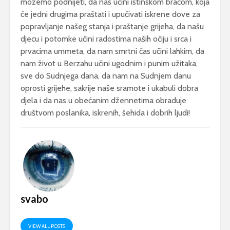
možemo podnijeti, da nas učini istinskom braćom, koja
će jedni drugima praštati i upućivati iskrene dove za
popravljanje našeg stanja i praštanje grijeha, da našu
djecu i potomke učini radostima naših očiju i srca i
prvacima ummeta, da nam smrtni čas učini lahkim, da
nam život u Berzahu učini ugodnim i punim užitaka,
sve do Sudnjega dana, da nam na Sudnjem danu
oprosti grijehe, sakrije naše sramote i ukabuli dobra
djela i da nas u obećanim džennetima obraduje
društvom poslanika, iskrenih, šehida i dobrih ljudi!
svabo
VIEW ALL POSTS