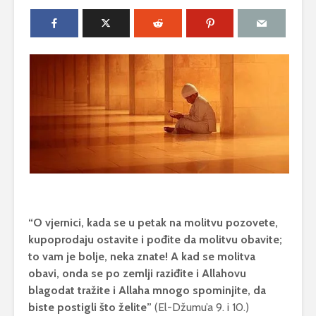
“O vjernici, kada se u petak na molitvu pozovete,
kupoprodaju ostavite i pođite da molitvu obavite;
to vam je bolje, neka znate! A kad se molitva
obavi, onda se po zemlji raziđite i Allahovu
blagodat tražite i Allaha mnogo spominjite, da
biste postigli što želite”
(El-Džumu’a 9. i 10.)