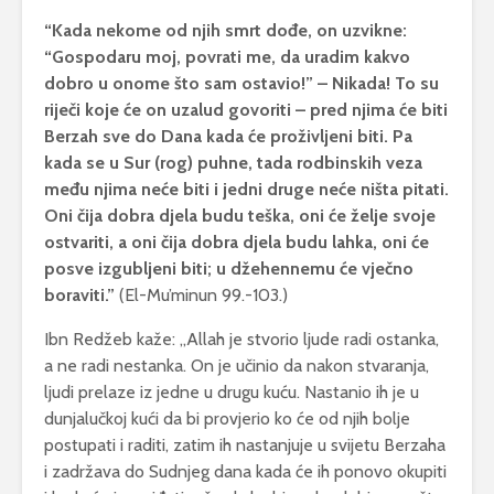
“Kada nekome od njih smrt dođe, on uzvikne:
“Gospodaru moj, povrati me, da uradim kakvo
dobro u onome što sam ostavio!” – Nikada! To su
riječi koje će on uzalud govoriti – pred njima će biti
Berzah sve do Dana kada će proživljeni biti. Pa
kada se u Sur (rog) puhne, tada rodbinskih veza
među njima neće biti i jedni druge neće ništa pitati.
Oni čija dobra djela budu teška, oni će želje svoje
ostvariti, a oni čija dobra djela budu lahka, oni će
posve izgubljeni biti; u džehennemu će vječno
boraviti.”
(El-Mu’minun 99.-103.)
Ibn Redžeb kaže: „Allah je stvorio ljude radi ostanka,
a ne radi nestanka. On je učinio da nakon stvaranja,
ljudi prelaze iz jedne u drugu kuću. Nastanio ih je u
dunjalučkoj kući da bi provjerio ko će od njih bolje
postupati i raditi, zatim ih nastanjuje u svijetu Berzaha
i zadržava do Sudnjeg dana kada će ih ponovo okupiti