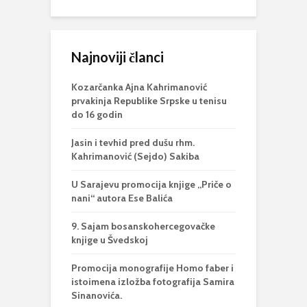
Najnoviji članci
Kozarčanka Ajna Kahrimanović
prvakinja Republike Srpske u tenisu
do 16 godin
Jasin i tevhid pred dušu rhm.
Kahrimanović (Sejdo) Sakiba
U Sarajevu promocija knjige „Priče o
nani“ autora Ese Balića
9. Sajam bosanskohercegovačke
knjige u Švedskoj
Promocija monografije Homo faber i
istoimena izložba fotografija Samira
Sinanovića.