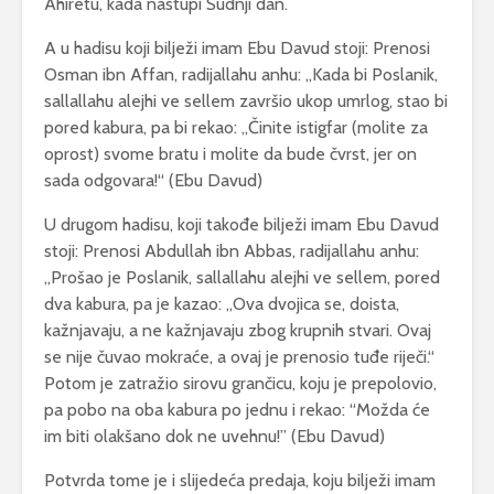
Ahiretu, kada nastupi Sudnji dan.
A u hadisu koji bilježi imam Ebu Davud stoji: Prenosi
Osman ibn Affan, radijallahu anhu: „Kada bi Poslanik,
sallallahu alejhi ve sellem završio ukop umrlog, stao bi
pored kabura, pa bi rekao: „Činite istigfar (molite za
oprost) svome bratu i molite da bude čvrst, jer on
sada odgovara!“ (Ebu Davud)
U drugom hadisu, koji takođe bilježi imam Ebu Davud
stoji: Prenosi Abdullah ibn Abbas, radijallahu anhu:
„Prošao je Poslanik, sallallahu alejhi ve sellem, pored
dva kabura, pa je kazao: „Ova dvojica se, doista,
kažnjavaju, a ne kažnjavaju zbog krupnih stvari. Ovaj
se nije čuvao mokraće, a ovaj je prenosio tuđe riječi.“
Potom je zatražio sirovu grančicu, koju je prepolovio,
pa pobo na oba kabura po jednu i rekao: “Možda će
im biti olakšano dok ne uvehnu!” (Ebu Davud)
Potvrda tome je i slijedeća predaja, koju bilježi imam