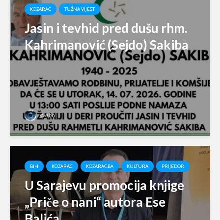
KOZARAC
TUŽNA VIJEST
Jasin i tevhid pred dušu rhm.
Kahrimanović (Sejdo) Sakiba
svabo
BIH
KOZARAC
KOZARAC.BA
KULTURA
PRIJEDOR
U Sarajevu promocija knjige
„Priče o nani“ autora Ese
Balića