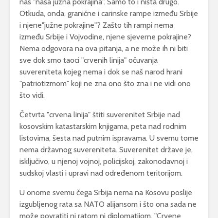
nas "naša južna pokrajina". Samo to i ništa drugo.
Otkuda, onda, granične i carinske rampe između Srbije
i njene"južne pokrajine"? Zašto tih rampi nema
između Srbije i Vojvodine, njene sjeverne pokrajine?
Nema odgovora na ova pitanja, a ne može ih ni biti
sve dok smo taoci "crvenih linija" očuvanja
suvereniteta kojeg nema i dok se naš narod hrani
"patriotizmom" koji ne zna ono što zna i ne vidi ono
što vidi.
Četvrta "crvena linija" štiti suverenitet Srbije nad
kosovskim katastarskim knjigama, peta nad rodnim
listovima, šesta nad putnim ispravama. U svemu tome
nema državnog suvereniteta. Suverenitet države je,
isključivo, u njenoj vojnoj, policijskoj, zakonodavnoj i
sudskoj vlasti i upravi nad određenom teritorijom.
U onome svemu čega Srbija nema na Kosovu poslije
izgubljenog rata sa NATO alijansom i što ona sada ne
može povratiti ni ratom ni diplomatijom. "Crvene