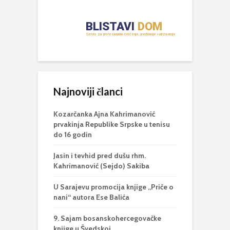
Najnoviji članci
Kozarčanka Ajna Kahrimanović
prvakinja Republike Srpske u tenisu
do 16 godin
Jasin i tevhid pred dušu rhm.
Kahrimanović (Sejdo) Sakiba
U Sarajevu promocija knjige „Priče o
nani“ autora Ese Balića
9. Sajam bosanskohercegovačke
knjige u Švedskoj