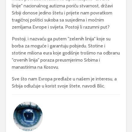
linije" nacionalnog autizma poriču stvarnost, državi
Srbiji donose jedino štetu i prijete nam povratkom
tragičnoj politici sukoba sa susjedima i moćnim
zemljama Evrope i svijeta. Postoji li razumni put?
Postoji, i nazvaću ga putem "zelenih linija" koje su
borba za moguće i garantuju pobjedu. Stotine i
stotine miliona eura koje godišnje trošimo na odbranu
"crvenih linija" poraza preusmjerimo Srbima i
manastirima na Kosovu.
Sve što nam Evropa predlaže u našem je interesu, a
Srbija odlučuje u korist svoje štete, navodi Blic.