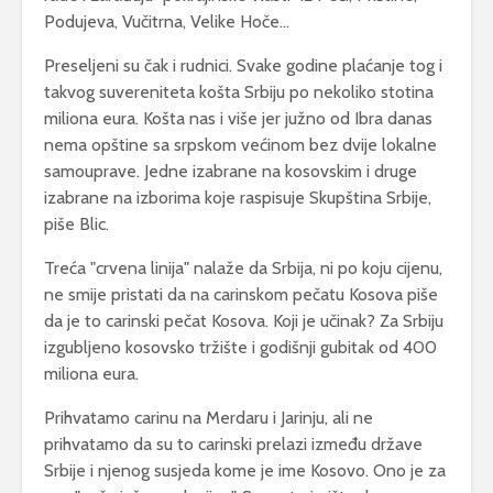
Podujeva, Vučitrna, Velike Hoče…
Preseljeni su čak i rudnici. Svake godine plaćanje tog i
takvog suvereniteta košta Srbiju po nekoliko stotina
miliona eura. Košta nas i više jer južno od Ibra danas
nema opštine sa srpskom većinom bez dvije lokalne
samouprave. Jedne izabrane na kosovskim i druge
izabrane na izborima koje raspisuje Skupština Srbije,
piše Blic.
Treća "crvena linija" nalaže da Srbija, ni po koju cijenu,
ne smije pristati da na carinskom pečatu Kosova piše
da je to carinski pečat Kosova. Koji je učinak? Za Srbiju
izgubljeno kosovsko tržište i godišnji gubitak od 400
miliona eura.
Prihvatamo carinu na Merdaru i Jarinju, ali ne
prihvatamo da su to carinski prelazi između države
Srbije i njenog susjeda kome je ime Kosovo. Ono je za