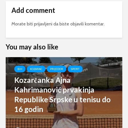
Add comment
Morate biti
prijavljeni
da biste objavili komentar.
You may also like
BIH
KOZARAC
PRIJEDOR
SPORT
Kozarčanka Ajna
Kahrimanović prvakinja
Republike Srpske u tenisu do
16 godin