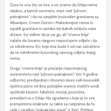
Čuva se ono što se ima, a svi znamo da Srbija nema
nikakvu, a kamoli suverenu, vlast nad "južnom
pokrajinom" i da na vanjskim kosovskim granicama sa
Albanijom, Crnom Gorom i Makedonijom nema ni
srpskih graničara ni carinika niti ikakvih simbola naše
države. Svi vidimo da je car go, ali "crvena linija"
nalaže da čuvamo njegovo nepostojeće odijelo i da
se odreknemo EU, koje ima, bude li od nas zatraženo
da se odreknemo kosovskog carevog odijela, kojeg
nema.
Druga "crvena linija" je plaćanje nepostojećeg
suvereniteta nad "južnom pokrajinom". Već 11 godina
odbornici, predsjednici i činovnici skoro svih kosovskih
opština južno od Ibra, policijske stanice, matični uredi,
opštinski katastri, fakulteti, muzeji, pozorišta…
preseljeni su u Srbiju. Na zgradama u koje je to sve
premješteno istaknute su table sa natpisima da tu
rade i zarađuju "pokrajinske vlasti" iz Peći, Prištine,