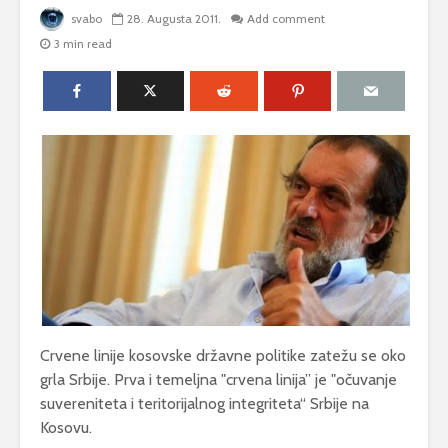
svabo
28. Augusta 2011.
Add comment
3 min read
Crvene linije kosovske državne politike zatežu se oko
grla Srbije. Prva i temeljna "crvena linija” je "očuvanje
suvereniteta i teritorijalnog integriteta“ Srbije na
Kosovu.