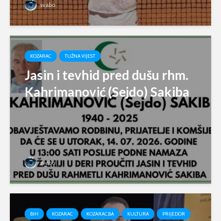
svabo
KOZARAC
TUŽNA VIJEST
Jasin i tevhid pred dušu rhm.
Kahrimanović (Sejdo) Sakiba
svabo
BIH
KOZARAC
KOZARAC.BA
KULTURA
PRIJEDOR