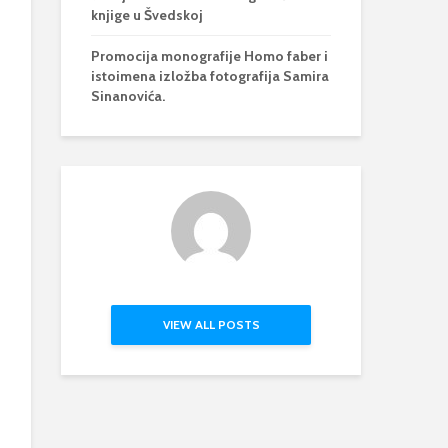
knjige u Švedskoj
Promocija monografije Homo faber i
istoimena izložba fotografija Samira
Sinanovića.
VIEW ALL POSTS