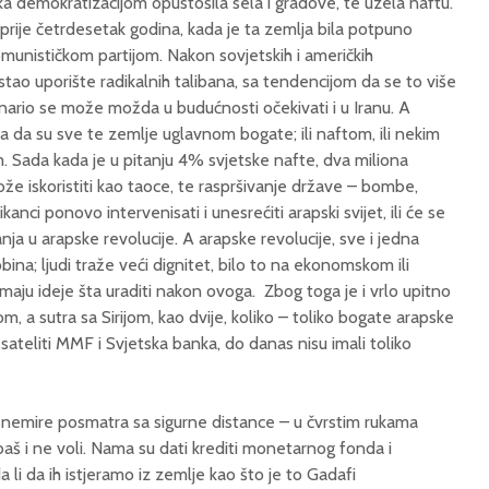
ka demokratizacijom opustošila sela i gradove, te uzela naftu.
 prije četrdesetak godina, kada je ta zemlja bila potpuno
unističkom partijom. Nakon sovjetskih i američkih
stao uporište radikalnih talibana, sa tendencijom da se to više
enario se može možda u budućnosti očekivati i u Iranu. A
nica da su sve te zemlje uglavnom bogate; ili naftom, ili nekim
 Sada kada je u pitanju 4% svjetske nafte, dva miliona
ože iskoristiti kao taoce, te raspršivanje države – bombe,
kanci ponovo intervenisati i unesrećiti arapski svijet, ili će se
anja u arapske revolucije. A arapske revolucije, sve i jedna
bina; ljudi traže veći dignitet, bilo to na ekonomskom ili
maju ideje šta uraditi nakon ovoga. Zbog toga je i vrlo upitno
om, a sutra sa Sirijom, kao dvije, koliko – toliko bogate arapske
 sateliti MMF i Svjetska banka, do danas nisu imali toliko
nemire posmatra sa sigurne distance – u čvrstim rukama
baš i ne voli. Nama su dati krediti monetarnog fonda i
li da ih istjeramo iz zemlje kao što je to Gadafi