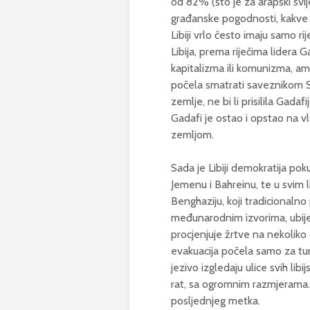
od 82% (što je za arapski svij
građanske pogodnosti, kakve su 
Libiji vrlo često imaju samo ri
Libija, prema riječima lidera G
kapitalizma ili komunizma, am
počela smatrati saveznikom S
zemlje, ne bi li prisilila Gada
Gadafi je ostao i opstao na vla
zemljom.
Sada je Libiji demokratija pok
Jemenu i Bahreinu, te u svim l
Benghaziju, koji tradicionalno
međunarodnim izvorima, ubijen
procjenjuje žrtve na nekoliko d
evakuacija počela samo za t
jezivo izgledaju ulice svih lib
rat, sa ogromnim razmjerama. V
posljednjeg metka.