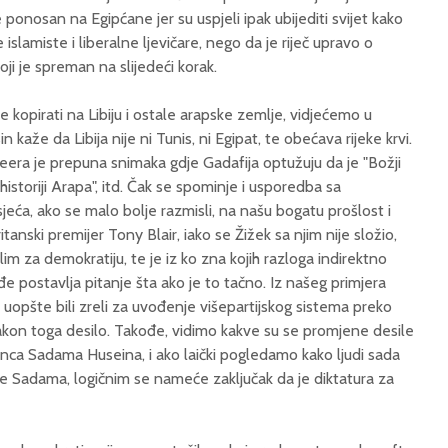
 ponosan na Egipćane jer su uspjeli ipak ubijediti svijet kako
e islamiste i liberalne ljevičare, nego da je riječ upravo o
ji je spreman na slijedeći korak.
že kopirati na Libiju i ostale arapske zemlje, vidjećemo u
kaže da Libija nije ni Tunis, ni Egipat, te obećava rijeke krvi.
eera je prepuna snimaka gdje Gadafija optužuju da je "Božji
u historiji Arapa", itd. Čak se spominje i usporedba sa
jeća, ako se malo bolje razmisli, na našu bogatu prošlost i
tanski premijer Tony Blair, iako se Žižek sa njim nije složio,
lim za demokratiju, te je iz ko zna kojih razloga indirektno
đe postavlja pitanje šta ako je to tačno. Iz našeg primjera
uopšte bili zreli za uvođenje višepartijskog sistema preko
akon toga desilo. Takođe, vidimo kakve su se promjene desile
inca Sadama Huseina, i ako laički pogledamo kako ljudi sada
eme Sadama, logičnim se nameće zaključak da je diktatura za