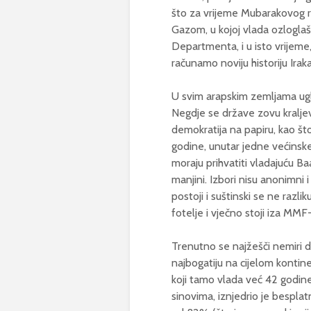
što za vrijeme Mubarakovog r
Gazom, u kojoj vlada ozloglaš
Departmenta, i u isto vrijeme
računamo noviju historiju Ira
U svim arapskim zemljama uglav
Negdje se države zovu kraljev
demokratija na papiru, kao što j
godine, unutar jedne većinske 
moraju prihvatiti vladajuću Baa
manjini. Izbori nisu anonimni i 
postoji i suštinski se ne razl
fotelje i vječno stoji iza MMF
Trenutno se najžešči nemiri de
najbogatiju na cijelom kontine
koji tamo vlada već 42 godi
sinovima, iznjedrio je bespl