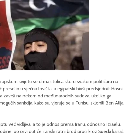
rapskom svijetu se drma stolica skoro svakom političaru na
ć preselio u vječna lovišta, a egipatski bivši predsjednik Hosni
a završi na nekom od međunarodnih sudova, ukoliko ga
ogućih sankcija, kako su, vjeruje se u Tunisu, sklonili Ben Alija
ptu već vidljiva, a to je odnos prema Iranu, odnosno Izraelu.
odine, po prvi put će iranski ratni brod proći kroz Suecki kanal,