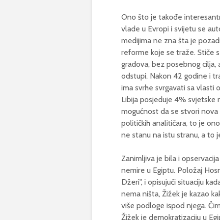
Ono što je takođe interesantn
vlade u Evropi i svijetu se au
medijima ne zna šta je pozadin
reforme koje se traže. Stiče s
gradova, bez posebnog cilja, 
odstupi. Nakon 42 godine i tra
ima svrhe svrgavati sa vlasti o
Libija posjeduje 4% svjetske n
mogućnost da se stvori nova g
političkih analitičara, to je o
ne stanu na istu stranu, a to j
Zanimljiva je bila i opservacij
nemire u Egiptu. Položaj Hos
Džeri", i opisujući situaciju 
nema ništa, Žižek je kazao k
više podloge ispod njega. Čim
Žižek je demokratizaciju u Eg