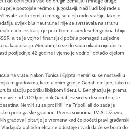
et i do četiri puta više od drugih zemalja) i mnoge druge
prije postojale recimo u Jugoslaviji. Naši ljudi koji rade u
ječi hvale za tu zemlju i mnogi se u nju rado vraćaju. Iako je
adafija, uvijek bila neutralna i nije se svrstavala na stranu
erička administracija je početkom osamdesetih godina Libiju
SSR-a, te je vojno i finansijski počela pomagati susjedne
fija na kapitulaciju. Međutim, to se do sada nikada nije desilo.
sti posljednje 42 godine i vjerno je vedrio i oblačio cijelom
ucala na vrata. Nakon Tunisa i Egipta, nemiri su se nastavili u
ibijskim gradovima, kako u onim gdje je Gadafi omiljen, tako i u
 pruža slabiju podršku libijskom lideru. U Benghaziju je, prema
o više od 200 ljudi, dok Gadafijev sin tvrdi suprotno, te
esetina. Nemiri su se proširili i na Tripoli, ali do sada je
urske i portugalske građane. Prema snimcima TV Al Džazira,
ijskih gradova i pitanje je vremena kad će početi pravi građanski
ladajuća politička elita ne odustaje i tvrdi da će se boriti do