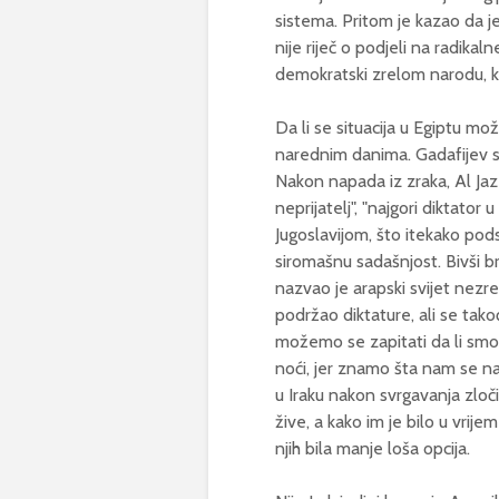
sistema. Pritom je kazao da je
nije riječ o podjeli na radikaln
demokratski zrelom narodu, ko
Da li se situacija u Egiptu mo
narednim danima. Gadafijev sin 
Nakon napada iz zraka, Al Jaz
neprijatelj", "najgori diktator 
Jugoslavijom, što itekako pods
siromašnu sadašnjost. Bivši bri
nazvao je arapski svijet nezre
podržao diktature, ali se tako
možemo se zapitati da li smo 
noći, jer znamo šta nam se n
u Iraku nakon svrgavanja zloč
žive, a kako im je bilo u vrij
njih bila manje loša opcija.