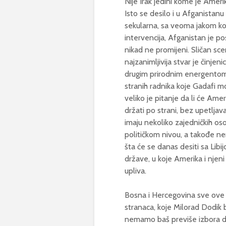
Nije Irak jedini kome je Ameri
Isto se desilo i u Afganistanu
sekularna, sa veoma jakom kom
intervencija, Afganistan je po
nikad ne promijeni. Sličan sc
najzanimljivija stvar je činje
drugim prirodnim energentom.
stranih radnika koje Gadafi m
veliko je pitanje da li će Ameri
držati po strani, bez upetljav
imaju nekoliko zajedničkih oso
političkom nivou, a takođe ne
šta će se danas desiti sa Libij
države, u koje Amerika i njeni
upliva.
Bosna i Hercegovina sve ove 
stranaca, koje Milorad Dodik 
nemamo baš previše izbora da 