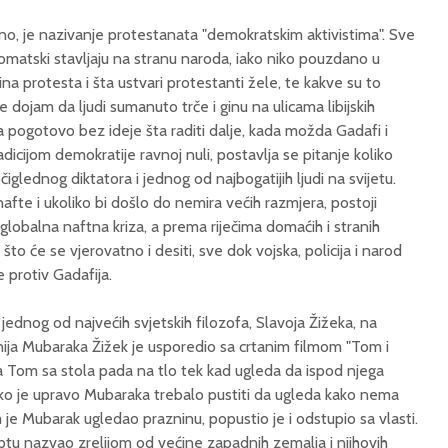
o, je nazivanje protestanata "demokratskim aktivistima". Sve
tomatski stavljaju na stranu naroda, iako niko pouzdano u
a protesta i šta ustvari protestanti žele, te kakve su to
e dojam da ljudi sumanuto trče i ginu na ulicama libijskih
a pogotovo bez ideje šta raditi dalje, kada možda Gadafi i
dicijom demokratije ravnoj nuli, postavlja se pitanje koliko
čiglednog diktatora i jednog od najbogatijih ljudi na svijetu.
afte i ukoliko bi došlo do nemira većih razmjera, postoji
lobalna naftna kriza, a prema riječima domaćih i stranih
no što će se vjerovatno i desiti, sve dok vojska, policija i narod
e protiv Gadafija.
a jednog od najvećih svjetskih filozofa, Slavoja Žižeka, na
nija Mubaraka Žižek je usporedio sa crtanim filmom "Tom i
kada Tom sa stola pada na tlo tek kad ugleda da ispod njega
ako je upravo Mubaraka trebalo pustiti da ugleda kako nema
 je Mubarak ugledao prazninu, popustio je i odstupio sa vlasti.
iptu nazvao zrelijom od većine zapadnih zemalja i njihovih