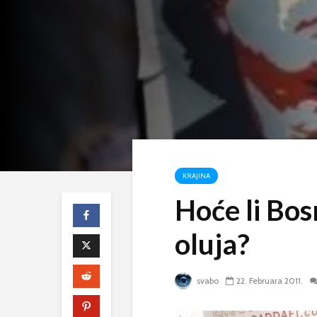
KRAJINA
Hoće li Bos
oluja?
svabo
22. Februara 2011.