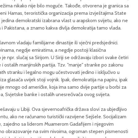
ežima nikako nije bilo moguće. Takođe, otvorena je granica sa
eni Hamas, teroristička organizacija prema izvještajima State
, jedina demokratski izabrana vlast u arapskom svijetu, ako ne
ka i Pakistana, a znamo kakva divlja demokratija tamo vlada.
nom vladaju familijarne dinastije ili vječni predsjednici.
inama, negdje emiratima, a negdje postoji klasična
e npr. slučaj sa Sirijom. U Siriji se održavaju izbori svake četiri
i ostalih manjinskih partija. Tzv. "manje" stranke po zakonu
th stranku i legalno mogu učestvovati jedino i isključivo u
iza glasača uvijek stoji vojnik. Ipak, demokratija na papiru, ipak
ikuje mnogo od američke, koja ima samo dvije partije u borbi za
-a, Svjetske banke i ostalih unesrećivača ovog svijeta.
šavaju u Libiji. Ova sjevernoafrička država slovi za ubjedljivo
ntu, ako ne računamo turistički razvijene Sejšele. Socijalizam
ne, zajedno sa liderom Muamerom Gadafijem i njegovim
atno obrazovanje na svim nivoima, ogroman stepen pismenosti