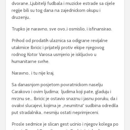
dvorane..Ljubitelji fudbala i muzicke estrade sa cijele
regije bili su tog dana na zajednickom okupu i
druzenju..
Trupko je naravno, sve ovo..i osmislio, i isfinansirao.
Prihod od prodatih ulaznica sa odigrane revijalne
utakmice Ibricic i prijatelji protiv ekipe njegovog
rodnog Kotor Varosa usmjerio je iskljucivo u
humanitarne svrhe.
Naravno.. i tu nije kraj.
Sa danasnjom posjetom povratnickom naselju
Carakovo i ovim ljudima; ljudima koji pate, gladuju i
mrznu se… Ibricic je ostavio snaznu i jasnu poruku, da i
ovakvi slucajevi, kojima je „neumitna“ sudbina odredila
put stradalnika.. nesmiju ostati neprimjeceni.
Prosle sedmice je slican gest ucinio i njegov kolega po