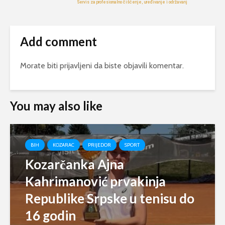
Add comment
Morate biti
prijavljeni
da biste objavili komentar.
You may also like
BIH
KOZARAC
PRIJEDOR
SPORT
Kozarčanka Ajna
Kahrimanović prvakinja
Republike Srpske u tenisu do
16 godin