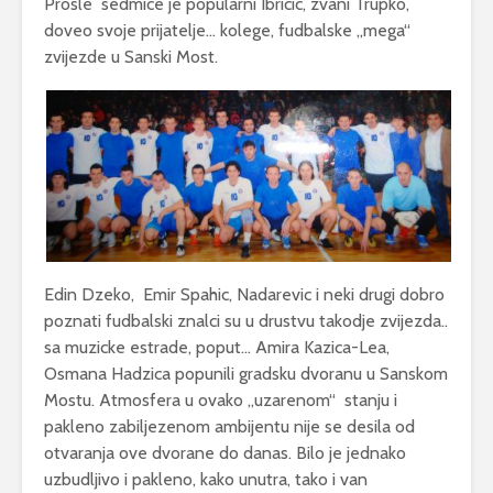
Prosle sedmice je popularni Ibricic, zvani Trupko,
doveo svoje prijatelje… kolege, fudbalske „mega“
zvijezde u Sanski Most.
Edin Dzeko, Emir Spahic, Nadarevic i neki drugi dobro
poznati fudbalski znalci su u drustvu takodje zvijezda..
sa muzicke estrade, poput… Amira Kazica-Lea,
Osmana Hadzica popunili gradsku dvoranu u Sanskom
Mostu. Atmosfera u ovako „uzarenom“ stanju i
pakleno zabiljezenom ambijentu nije se desila od
otvaranja ove dvorane do danas. Bilo je jednako
uzbudljivo i pakleno, kako unutra, tako i van