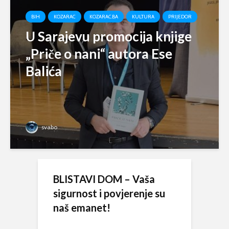
BIH
KOZARAC
KOZARAC.BA
KULTURA
PRIJEDOR
U Sarajevu promocija knjige
„Priče o nani“ autora Ese
Balića
svabo
BLISTAVI DOM – Vaša
sigurnost i povjerenje su
naš emanet!