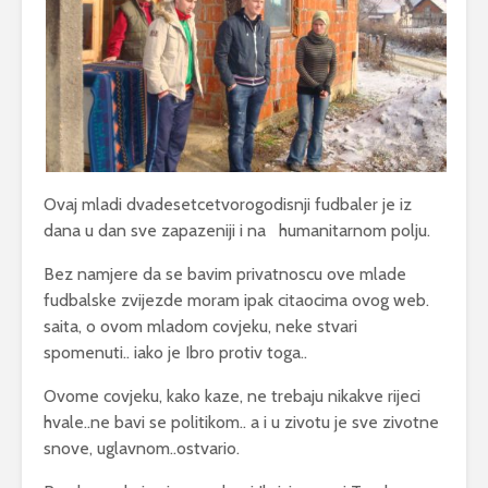
Ovaj mladi dvadesetcetvorogodisnji fudbaler je iz
dana u dan sve zapazeniji i na humanitarnom polju.
Bez namjere da se bavim privatnoscu ove mlade
fudbalske zvijezde moram ipak citaocima ovog web.
saita, o ovom mladom covjeku, neke stvari
spomenuti.. iako je Ibro protiv toga..
Ovome covjeku, kako kaze, ne trebaju nikakve rijeci
hvale..ne bavi se politikom.. a i u zivotu je sve zivotne
snove, uglavnom..ostvario.