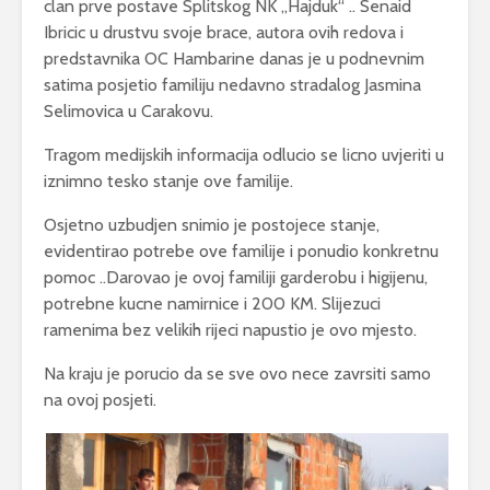
clan prve postave Splitskog NK „Hajduk“ .. Senaid
Ibricic u drustvu svoje brace, autora ovih redova i
predstavnika OC Hambarine danas je u podnevnim
satima posjetio familiju nedavno stradalog Jasmina
Selimovica u Carakovu.
Tragom medijskih informacija odlucio se licno uvjeriti u
iznimno tesko stanje ove familije.
Osjetno uzbudjen snimio je postojece stanje,
evidentirao potrebe ove familije i ponudio konkretnu
pomoc ..Darovao je ovoj familiji garderobu i higijenu,
potrebne kucne namirnice i 200 KM. Slijezuci
ramenima bez velikih rijeci napustio je ovo mjesto.
Na kraju je porucio da se sve ovo nece zavrsiti samo
na ovoj posjeti.