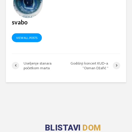
svabo
VIEW ALL POSTS
Useljenje stanara
Godišnji koncert KUD-a
početkom marta
”Osman Džafić “