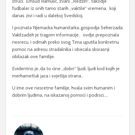
struci.. Emsud Ramulic, zvani „Redzin“.. takodje
fudbaler iz onih tamo starih „vaktile“ vremena, koji
danas zivi i radi u dalekoj Svedskoj.
I poznata Njemacka humanitarka..gospodja Seherzada
Vakilzadeh je tragom informacije.. ovdje prepoznala
nesrecu, i odmah preko svog Tima uputila konkretnu
pomoc na adresu stradalnika i obecala skorasnji
obilazak ove familije.
Evidentno je..da to cine „dobri“ ljudi, ljudi kod kojih je
merhametluk jaca i svjetlija strana..
U ime ove nesretne familije, hvala svim humanim i
dobrim ljudima, na iskazanoj pomoci i podrsci…..