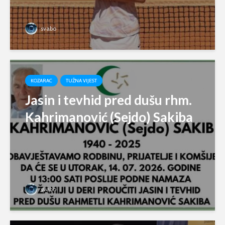
svabo
KOZARAC
TUŽNA VIJEST
Jasin i tevhid pred dušu rhm.
Kahrimanović (Sejdo) Sakiba
svabo