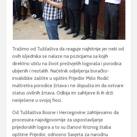
Tražimo od Tužilaštva da reaguje najhitnije jer neki od
ovih isljednika se nalaze na pozicijama sa kojih
direktno utiču na život preživjelih logoraša i porodica
ubijenih i nestalih. Načelnik odjeljenja boračko-
invalidske zaštite u opštini Prijedor Mišo Rodić
maltretira porodice žrtava i ne dopušta im da ostvare
status civilnih žrtava. Odbija im zahtjeve ili ih drži
neriješene u svojoj fioci.
Od Tužilaštva Bosne i Hercegovine zahtijevamo da
procesuira najodgovornije za uspostavljanje
prijedorskih logora a to su članovi Kriznog štaba
opštine Prijedor, odnosno Savjeta za narodnu