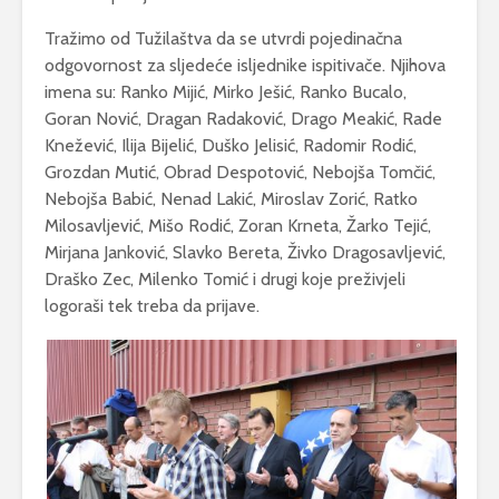
Tražimo od Tužilaštva da se utvrdi pojedinačna
odgovornost za sljedeće isljednike ispitivače. Njihova
imena su: Ranko Mijić, Mirko Ješić, Ranko Bucalo,
Goran Nović, Dragan Radaković, Drago Meakić, Rade
Knežević, Ilija Bijelić, Duško Jelisić, Radomir Rodić,
Grozdan Mutić, Obrad Despotović, Nebojša Tomčić,
Nebojša Babić, Nenad Lakić, Miroslav Zorić, Ratko
Milosavljević, Mišo Rodić, Zoran Krneta, Žarko Tejić,
Mirjana Janković, Slavko Bereta, Živko Dragosavljević,
Draško Zec, Milenko Tomić i drugi koje preživjeli
logoraši tek treba da prijave.