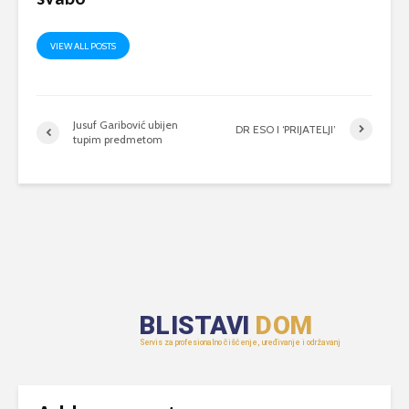
VIEW ALL POSTS
Jusuf Garibović ubijen
DR ESO I ‘PRIJATELJI’
tupim predmetom