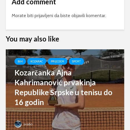
Add comment
Morate biti
prijavljeni
da biste objavili komentar.
You may also like
BIH
KOZARAC
PRIJEDOR
SPORT
Kozarčanka Ajna
Kahrimanović prvakinja
Republike Srpske u tenisu do
16 godin
svabo