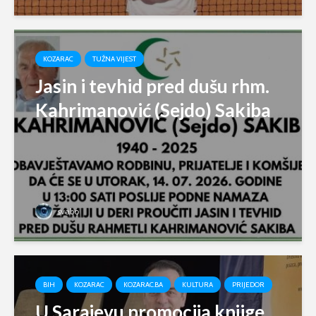
KOZARAC
TUŽNA VIJEST
Jasin i tevhid pred dušu rhm.
Kahrimanović (Sejdo) Sakiba
svabo
BIH
KOZARAC
KOZARAC.BA
KULTURA
PRIJEDOR
U Sarajevu promocija knjige