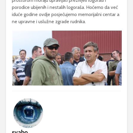
prostorom moraju upravljati preživjeli logoraši i
porodice ubijenih i nestalih logoraša. Hoćemo da već
iduće godine ovdje posjećujemo memorijalni centar a
ne upravne i uslužne zgrade rudnika.
svabo