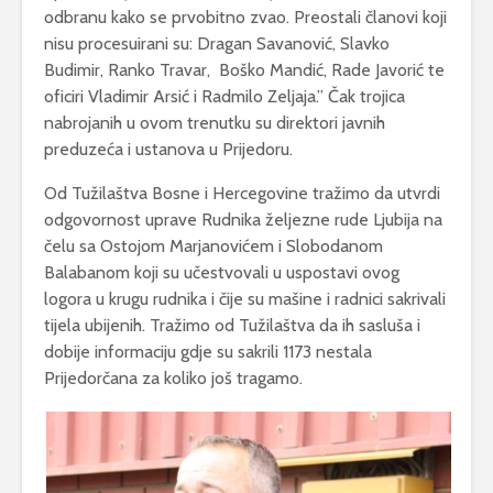
odbranu kako se prvobitno zvao. Preostali članovi koji
nisu procesuirani su: Dragan Savanović, Slavko
Budimir, Ranko Travar, Boško Mandić, Rade Javorić te
oficiri Vladimir Arsić i Radmilo Zeljaja.” Čak trojica
nabrojanih u ovom trenutku su direktori javnih
preduzeća i ustanova u Prijedoru.
Od Tužilaštva Bosne i Hercegovine tražimo da utvrdi
odgovornost uprave Rudnika željezne rude Ljubija na
čelu sa Ostojom Marjanovićem i Slobodanom
Balabanom koji su učestvovali u uspostavi ovog
logora u krugu rudnika i čije su mašine i radnici sakrivali
tijela ubijenih. Tražimo od Tužilaštva da ih sasluša i
dobije informaciju gdje su sakrili 1173 nestala
Prijedorčana za koliko još tragamo.