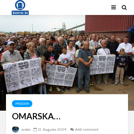
PRIJEDOR
OMARSKA…
svabo
12. Augusta 2009.
Add comment