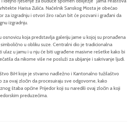
o i idejno rješenje za buduće spomen obilježje ”Jama Hrastova
rhitekte Harisa Zulića. Načelnik Sanskog Mosta je obećao
za izgradnju i otvori žiro račun bit će pozvani i građani da
nu izgradnju.
u osnovicu koja predstavlja galeriju jame u kojoj su pronađena
i simbolično u obliku suze. Centralni dio je tradicionalna
iti ulaz u jamu i u nju će biti ugrađene masivne rešetke kako bi
atila da nikome više ne posluži za ubijanje i sakrivanje ljudi.
aštvo BiH koje je stvarno nadležno i Kantonalno tužilaštvo
 za ovaj zločin da procesuiraju sve odgovorne, kako
znog štaba općine Prijedor koji su naredili ovaj zločin a koji
ijedorskim preduzećima.