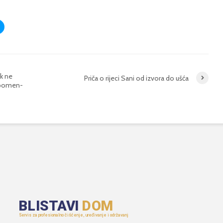
ik ne
Priča o rijeci Sani od izvora do ušća
spomen-