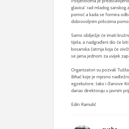
Posjetiocima je predstavljen
glavica” rad mladog sanskog a
pomoć a kada se formira odbor 
dobrovoljnim prilozima pomog
Samo obilježje će imati kružn
tijela, a nadgrađeni dio će bit
bosanska čatrnja koja će oivč
se jama jednom za uvijek zapeč
Organizatori su pozvali Tužil
Bihać koje je mjesno nadležno
egzekutore, tako i članove Kri
danas direktoruju u javnim pr
Edin Ramulić