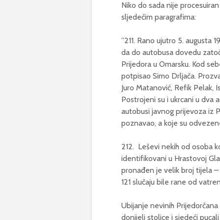
Niko do sada nije procesuiran 
sljedećim paragrafima:
”211. Rano ujutro 5. augusta 1
da do autobusa dovedu zatoč
Prijedora u Omarsku. Kod sebe 
potpisao Simo Drljača. Prozv
Juro Matanović, Refik Pelak, I
Postrojeni su i ukrcani u dva a
autobusi javnog prijevoza iz P
poznavao, a koje su odvezen
212. Leševi nekih od osoba k
identifikovani u Hrastovoj Glav
pronađen je velik broj tijela – 
121 slučaju bile rane od vatre
Ubijanje nevinih Prijedorčana 
donijeli stolice i sjedeći pucali