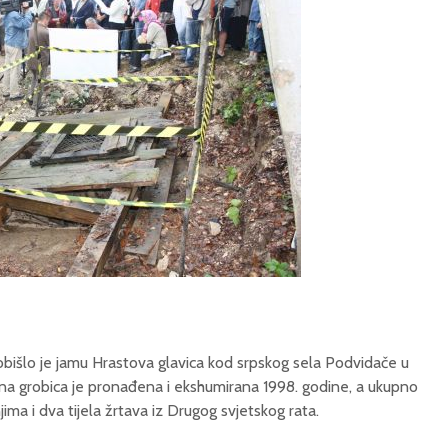
bišlo je jamu Hrastova glavica kod srpskog sela Podvidače u
na grobica je pronađena i ekshumirana 1998. godine, a ukupno
jima i dva tijela žrtava iz Drugog svjetskog rata.