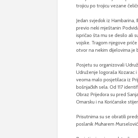
trojicu po trojicu vezane čeli
Jedan svjedok iz Hambarina, Ib
previo neki mještanin Podvida
ispričao šta mu se desilo ali 
vojske. Tragom njegove prič
otvor na nekim dijelovima je 
Posjetu su organizovali Udruž
Udruženje logoraša Kozarac i U
veoma malo posjetilaca iz Prijed
bošnjačkih sela. Od 117 identi
Obraz Prijedora su pred Sanjan
Omarsku i na Korićanske stije
Prisutnima su se obratili pred
poslanik Muharem Murselović i