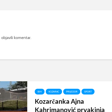
 objavili komentar.
BIH
KOZARAC
PRIJEDOR
SPORT
Kozarčanka Ajna
Kahrimanović prvakinja