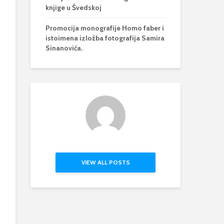
knjige u Švedskoj
Promocija monografije Homo faber i
istoimena izložba fotografija Samira
Sinanovića.
VIEW ALL POSTS