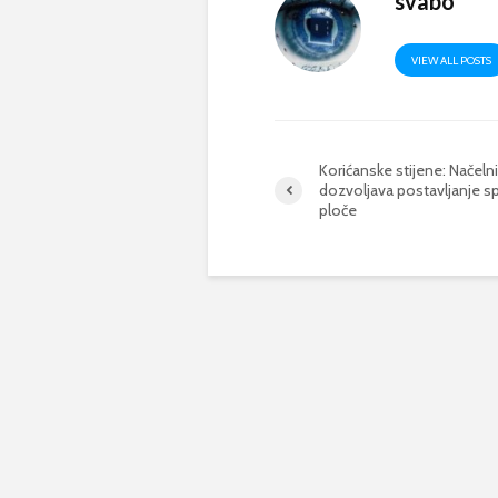
svabo
VIEW ALL POSTS
Korićanske stijene: Načeln
dozvoljava postavljanje 
ploče