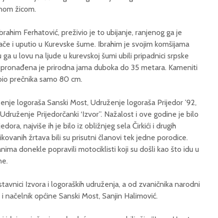
čnom žicom.
rahim Ferhatović, preživio je to ubijanje, ranjenog ga je
če i uputio u Kurevske šume. Ibrahim je svojim komšijama
su ga u lovu na ljude u kurevskoj šumi ubili pripadnici srpske
e pronađena je prirodna jama duboka do 35 metara. Kameniti
bio prečnika samo 80 cm.
enje logoraša Sanski Most, Udruženje logoraša Prijedor ’92,
druženje Prijedorčanki ‘Izvor”. Nažalost i ove godine je bilo
ora, najviše ih je bilo iz obližnjeg sela Čirkići i drugih
fikovanih žrtava bili su prisutni članovi tek jedne porodice.
ima donekle popravili motociklisti koji su došli kao što idu u
ne.
stavnici Izvora i logoraških udruženja, a od zvaničnika narodni
 načelnik općine Sanski Most, Sanjin Halimović.