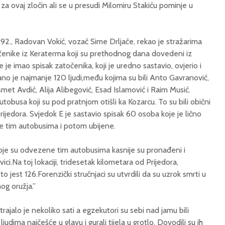
za ovaj zločin ali se u presudi Milomiru Stakiću pominje u
992., Radovan Vokić, vozač Sime Drljače, rekao je stražarima
enike iz Keraterma koji su prethodnog dana dovedeni iz
je imao spisak zatočenika, koji je uredno sastavio, ovjerio i
ano je najmanje 120 ljudi,među kojima su bili Anto Gavranović,
smet Avdić, Alija Alibegović, Esad Islamović i Raim Musić.
utobusa koji su pod pratnjom otišli ka Kozarcu. To su bili obični
rijedora. Svjedok E je sastavio spisak 60 osoba koje je lično
e tim autobusima i potom ubijene.
oje su odvezene tim autobusima kasnije su pronađeni i
ici.Na toj lokaciji, tridesetak kilometara od Prijedora,
to jest 126.Forenzički stručnjaci su utvrdili da su uzrok smrti u
nog oružja.”
trajalo je nekoliko sati a egzekutori su sebi nad jamu bili
 ljudima najčešće u glavu i gurali tijela u grotlo. Dovodili su ih