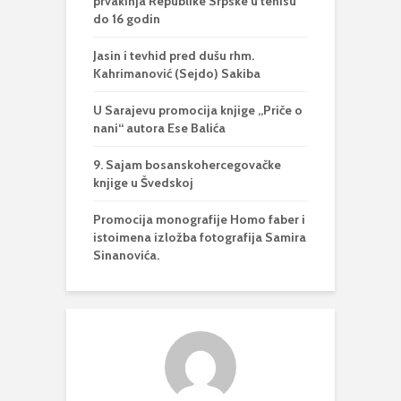
prvakinja Republike Srpske u tenisu
do 16 godin
Jasin i tevhid pred dušu rhm.
Kahrimanović (Sejdo) Sakiba
U Sarajevu promocija knjige „Priče o
nani“ autora Ese Balića
9. Sajam bosanskohercegovačke
knjige u Švedskoj
Promocija monografije Homo faber i
istoimena izložba fotografija Samira
Sinanovića.