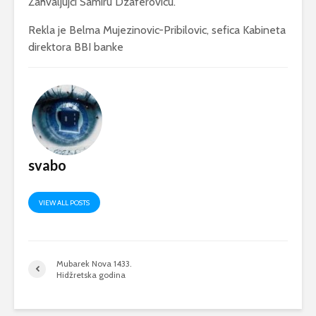
Zahvaljujci Samiru Dzaferovicu.”
Rekla je Belma Mujezinovic-Pribilovic, sefica Kabineta
direktora BBI banke
svabo
VIEW ALL POSTS
Mubarek Nova 1433.
Hidžretska godina