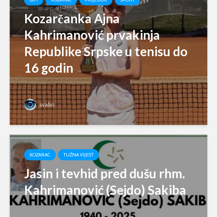
Kozarčanka Ajna
Kahrimanović prvakinja
Republike Srpske u tenisu do
16 godin
svabo
KOZARAC
TUŽNA VIJEST
Jasin i tevhid pred dušu rhm.
Kahrimanović (Sejdo) Sakiba