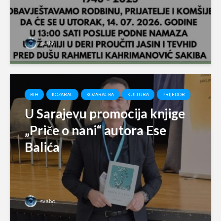
svabo
BIH
KOZARAC
KOZARAC.BA
KULTURA
PRIJEDOR
U Sarajevu promocija knjige
„Priče o nani“ autora Ese
Balića
svabo