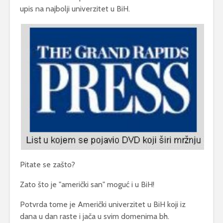
upis na najbolji univerzitet u BiH.
Pitate se zašto?
Zato što je "američki san" moguć i u BiH!
Potvrda tome je Američki univerzitet u BiH koji iz
dana u dan raste i jača u svim domenima bh.