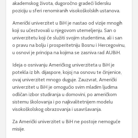
akademskog života, dugoročno gradeći lidersku
poziciju u sferi renomiranih visokoškolskih ustanova.
Američki univerzitet u BiH je nastao od vizije mnogih
koji su učestvovali u njegovom utemeljenju. San o
univerzitetu koji će služiti svojim studentima, ali i san
o pravu na bolju i prosperitetniju Bosnu i Hercegovinu,
u osnovi je principa na kojima se zasniva rad AUBiH.
Ideja o osnivanju Američkog univerziteta u BiH je
potekla iz bh. dijaspore, kojoj na osnovu te činjenice,
ovaj univerzitet mnogo duguje. Zauzvrat, Američki
univerzitet u BiH je omogućio svim mladim ljudima
odličan izbor studiranja u domovini, po američkom
sistemu školovanja i po najkvalitetnijem modelu
visokoškolskog obrazovanja i usavršavanja.
Za Američki univerzitet u BiH ne postoje nemoguće
misije.