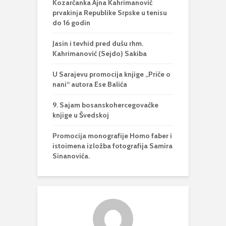
Kozarčanka Ajna Kahrimanović
prvakinja Republike Srpske u tenisu
do 16 godin
Jasin i tevhid pred dušu rhm.
Kahrimanović (Sejdo) Sakiba
U Sarajevu promocija knjige „Priče o
nani“ autora Ese Balića
9. Sajam bosanskohercegovačke
knjige u Švedskoj
Promocija monografije Homo faber i
istoimena izložba fotografija Samira
Sinanovića.