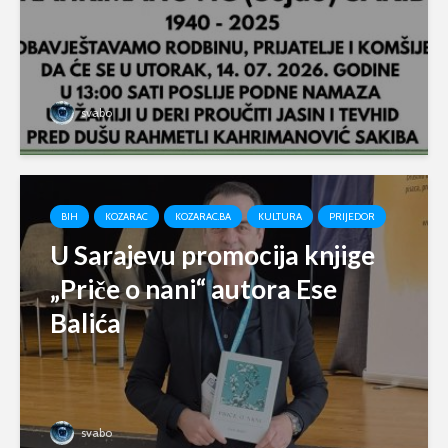
svabo
BIH
KOZARAC
KOZARAC.BA
KULTURA
PRIJEDOR
U Sarajevu promocija knjige
„Priče o nani“ autora Ese
Balića
svabo