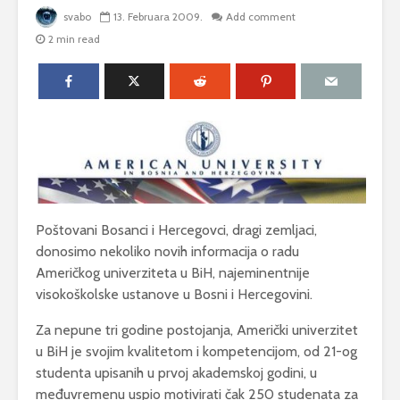
svabo
13. Februara 2009.
Add comment
2 min read
Poštovani Bosanci i Hercegovci, dragi zemljaci,
donosimo nekoliko novih informacija o radu
Američkog univerziteta u BiH, najeminentnije
visokoškolske ustanove u Bosni i Hercegovini.
Za nepune tri godine postojanja, Američki univerzitet
u BiH je svojim kvalitetom i kompetencijom, od 21-og
studenta upisanih u prvoj akademskoj godini, u
međuvremenu uspio motivirati čak 250 studenata za