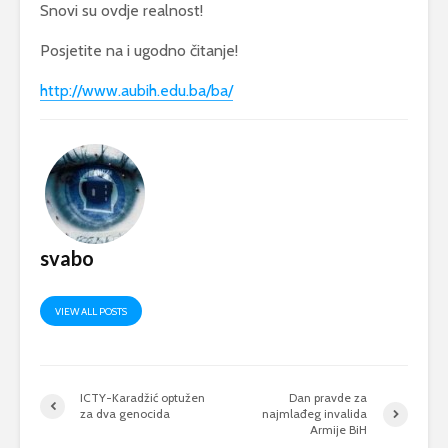
Snovi su ovdje realnost!
Posjetite na i ugodno čitanje!
http://www.aubih.edu.ba/ba/
svabo
VIEW ALL POSTS
ICTY-Karadžić optužen
Dan pravde za
za dva genocida
najmlađeg invalida
Armije BiH