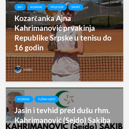
BIH
KOZARAC
PRIJEDOR
SPORT
Kozarčanka Ajna
Kahrimanović prvakinja
Republike Srpske u tenisu do
16 godin
svabo
KOZARAC
TUŽNA VIJEST
Jasin i tevhid pred dušu rhm.
Kahrimanović (Sejdo) Sakiba