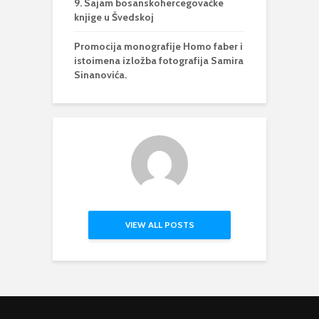
9. Sajam bosanskohercegovačke
knjige u Švedskoj
Promocija monografije Homo faber i
istoimena izložba fotografija Samira
Sinanovića.
VIEW ALL POSTS