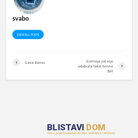
svabo
VIEW ALL POSTS
Komisija još nije
Gaza danas
odabrala tekst himne
BiH