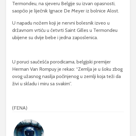
Termondeu, na sjeveru Belgije su izvan opasnosti,
saopćio je liječnik Ignace De Meyer iz bolnice Alost.
U napadu nožem koji je nervni bolesnik izveo u
državnom vrtiću u četvrti Saint Gilles u Termondeu
ubijene su dvije bebe i jedna zaposlenica.
U poruci saučešća porodicama, belgijski premijer
Herman Van Rompuy je rekao: “Zemlja je u šoku zbog
ovog užasnog nasilja počinjenog u zemlji koja teži da
živi u skladu i miru sa svakim”.
(FENA)