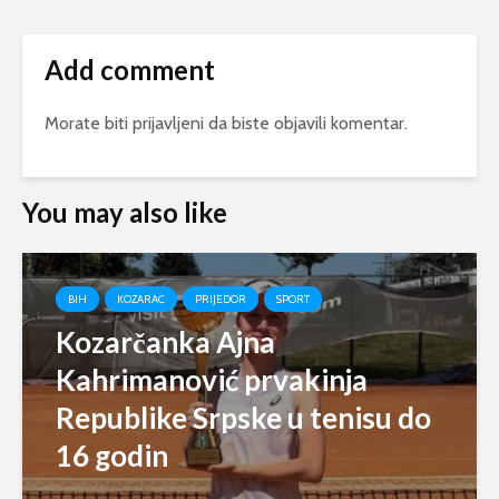
Add comment
Morate biti
prijavljeni
da biste objavili komentar.
You may also like
BIH
KOZARAC
PRIJEDOR
SPORT
Kozarčanka Ajna
Kahrimanović prvakinja
Republike Srpske u tenisu do
16 godin