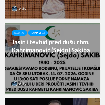
svabo
KOZARAC
TUŽNA VIJEST
Jasin i tevhid pred dušu rhm.
Kahrimanović (Sejdo) Sakiba
svabo