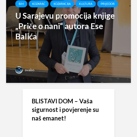
BIH
KOZARAC
KOZARAC.BA
KULTURA
PRIJEDOR
U Sarajevu promocija knjige
„Priče o nani“ autora Ese
Balića
svabo
BLISTAVI DOM – Vaša
sigurnost i povjerenje su
naš emanet!