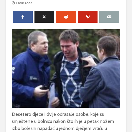
1 min read
Desetero djece i dvije odrasale osobe, koje su
smještene u bolnicu nakon što ih je u petak nožem
izbo bolesni napadač u jednom dječjem vrtiću u