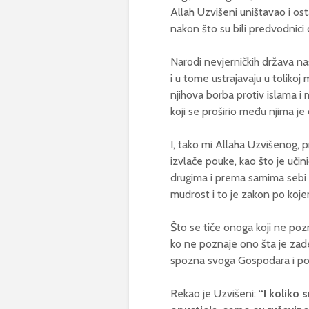
Allah Uzvišeni uništavao i ost
nakon što su bili predvodnici 
Narodi nevjerničkih država n
i u tome ustrajavaju u tolikoj 
njihova borba protiv islama i 
koji se proširio među njima je o
I, tako mi Allaha Uzvišenog, pr
izvlače pouke, kao što je uč
drugima i prema samima sebi k
mudrost i to je zakon po koje
Što se tiče onoga koji ne po
ko ne poznaje ono šta je zade
spozna svoga Gospodara i pov
Rekao je Uzvišeni: ‘
‘I koliko s