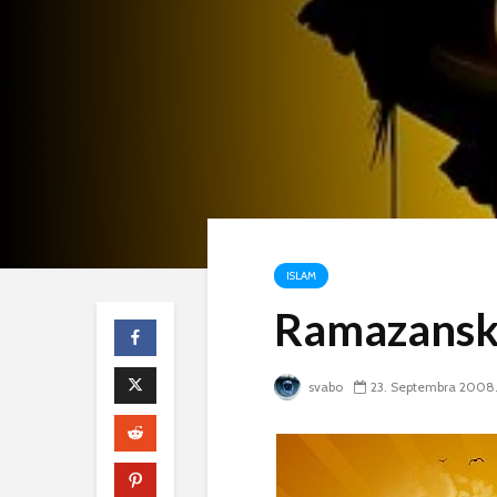
ISLAM
Ramazanski
svabo
23. Septembra 2008