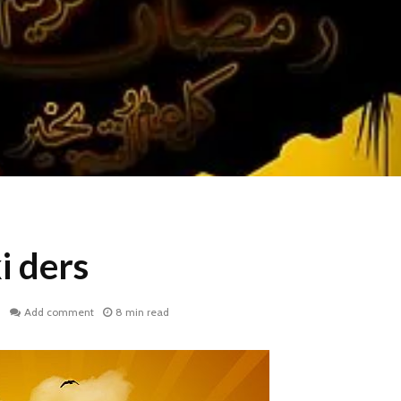
 ders
.
Add comment
8 min read