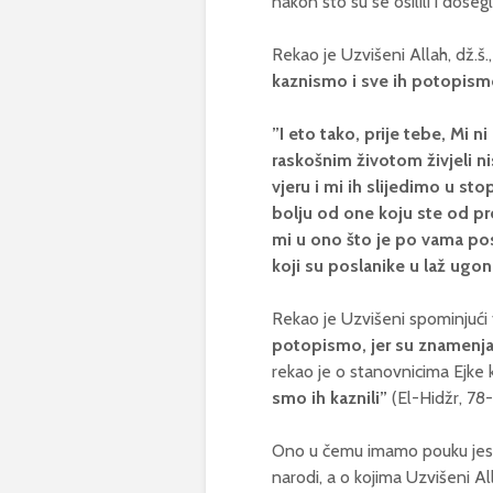
nakon što su se osilili i dose
Rekao je Uzvišeni Allah, dž.š.,
kaznismo i sve ih potopis
”I eto tako, prije tebe, Mi n
raskošnim životom živjeli ni
vjeru i mi ih slijedimo u st
bolju od one koju ste od pr
mi u ono što je po vama posl
koji su poslanike u laž ugoni
Rekao je Uzvišeni spominjući 
potopismo, jer su znamenja 
rekao je o stanovnicima Ejke koj
smo ih kaznili”
(El-Hidžr, 78-
Ono u čemu imamo pouku jesu z
narodi, a o kojima Uzvišeni Al