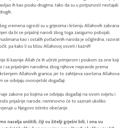
avljao ih kao pouku drugima, tako da su u potpunosti nestajali
drugih.
ašeg vremena ogrezli su u grijesima i kršenju Allahovih zabrana
mjeri da bi se prijašnji narodi zbog toga zasigurno pobojali,
muslimana kao i ostalih potlačenih naroda je očigledna, razvrat
čit, pa kako li su blizu Allahovoj osveti i kazni!!!
ije ili kasnije Allah će ih učiniti primjerom i poukom za one koji
inio i sa prijašnjim narodima zbog njihove nepravde prema
ršenjem Allahovih granica, jer to zahtijeva savršena Allahova
m se odvijaju ovosvjetski događaji.
znaje zakone po kojima se odvijaju događaji na ovom svijetu i
silo prijašnje narode, neminovno će to saznati ukoliko
jeruje u Njegovo istinito obećanje.
mo naselja uništili, čiji su žitelji grješni bili, i ona su