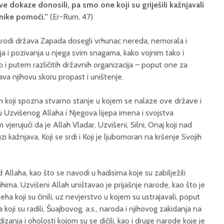
ave dokaze donosili, pa smo one koji su griješili kažnjavali
rnike pomoći.”
(Er-Rum, 47)
rodi država Zapada dosegli vrhunac nereda, nemorala i
nja i pozivanja u njega svim snagama, kako vojnim tako i
o i putem različitih državnih organizacija – poput one za
va njihovu skoru propast i uništenje.
koji spozna stvarno stanje u kojem se nalaze ove države i
i u Uzvišenog Allaha i Njegova lijepa imena i svojstva
 vjerujući da je Allah Vladar, Uzvišeni, Silni, Onaj koji nad
zi kažnjava, Koji se srdi i Koji je ljubomoran na kršenje Svojih
d Allaha, kao što se navodi u hadisima koje su zabilježili
ihima. Uzvišeni Allah uništavao je prijašnje narode, kao što je
a koji su činili, uz nevjerstvo u kojem su ustrajavali, poput
a koji su radili, Šuajbovog, a.s., naroda i njihovog zakidanja na
dizanja i oholosti kojom su se dičili, kao i druge narode koje je