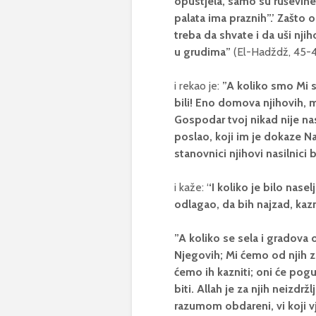
opustjela, samo su ruševine 
palata ima praznih”.’ Zašto 
treba da shvate i da uši njiho
u grudima”
(El-Hadždž, 45-4
i rekao je:
”A koliko smo Mi se
bili! Eno domova njihovih, ma
Gospodar tvoj nikad nije nas
poslao, koji im je dokaze N
stanovnici njihovi nasilnici b
i kaže: ‘
‘I koliko je bilo nasel
odlagao, da bih najzad, kazn
”A koliko se sela i gradova
Njegovih; Mi ćemo od njih 
ćemo ih kazniti; oni će pogu
biti. Allah je za njih neizdrž
razumom obdareni, vi koji vj