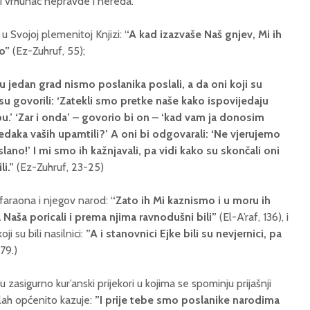
gli vrhunac nepravde i nereda.
 u Svojoj plemenitoj Knjizi: ‘
‘A kad izazvaše Naš gnjev, Mi ih
mo”
(Ez-Zuhruf, 55);
i u jedan grad nismo poslanika poslali, a da oni koji su
su govorili: ‘Zatekli smo pretke naše kako ispovijedaju
opu.’ ‘Zar i onda’ – govorio bi on – ‘kad vam ja donosim
edaka vaših upamtili?’ A oni bi odgovarali: ‘Ne vjerujemo
ano!’ I mi smo ih kažnjavali, pa vidi kako su skončali oni
li.”
(Ez-Zuhruf, 23-25)
faraona i njegov narod: ‘
‘Zato ih Mi kaznismo i u moru ih
Naša poricali i prema njima ravnodušni bili”
(El-A’raf, 136), i
i su bili nasilnici:
”A i stanovnici Ejke bili su nevjernici, pa
79.)
asigurno kur’anski prijekori u kojima se spominju prijašnji
lah općenito kazuje:
”I prije tebe smo poslanike narodima