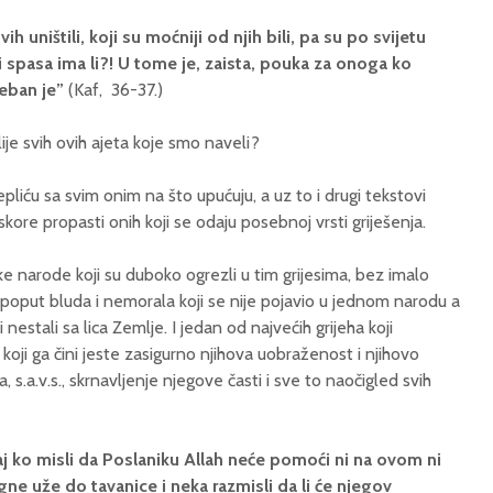
h uništili, koji su moćniji od njih bili, pa su po svijetu
ti spasa ima li?! U tome je, zaista, pouka za onoga ko
seban je”
(Kaf, 36-37.)
ije svih ovih ajeta koje smo naveli?
liću sa svim onim na što upućuju, a uz to i drugi tekstovi
kore propasti onih koji se odaju posebnoj vrsti griješenja.
e narode koji su duboko ogrezli u tim grijesima, bez imalo
, poput bluda i nemorala koji se nije pojavio u jednom narodu a
 nestali sa lica Zemlje. I jedan od najvećih grijeha koji
ji ga čini jeste zasigurno njihova uobraženost i njihovo
 s.a.v.s., skrnavljenje njegove časti i sve to naočigled svih
j ko misli da Poslaniku Allah neće pomoći ni na ovom ni
ne uže do tavanice i neka razmisli da li će njegov