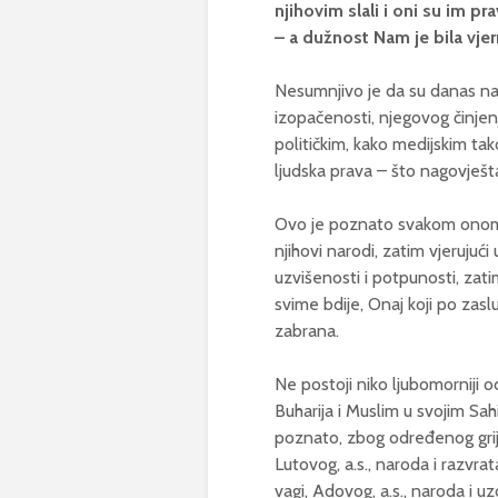
njihovim slali i oni su im pr
– a dužnost Nam je bila vje
Nesumnjivo je da su danas na
izopačenosti, njegovog činje
političkim, kako medijskim tak
ljudska prava – što nagovješta
Ovo je poznato svakom onom 
njihovi narodi, zatim vjerujuć
uzvišenosti i potpunosti, zatim
svime bdije, Onaj koji po zaslu
zabrana.
Ne postoji niko ljubomorniji o
Buharija i Muslim u svojim Sah
poznato, zbog određenog grijeh
Lutovog, a.s., naroda i razvrat
vagi, Adovog, a.s., naroda i uz