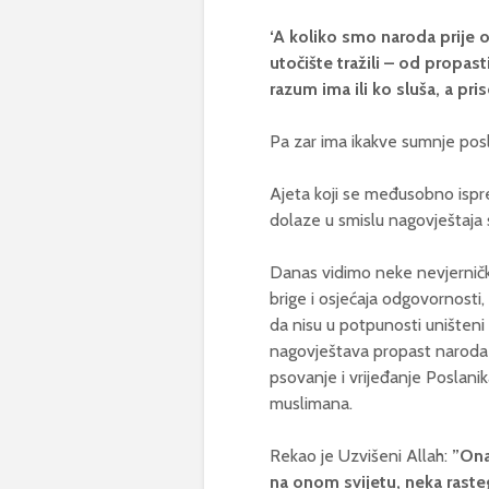
‘A koliko smo naroda prije ovi
utočište tražili – od propas
razum ima ili ko sluša, a pri
Pa zar ima ikakve sumnje posl
Ajeta koji se međusobno isprep
dolaze u smislu nagovještaja s
Danas vidimo neke nevjerničk
brige i osjećaja odgovornosti
da nisu u potpunosti uništeni i
nagovještava propast naroda ko
psovanje i vrijeđanje Poslanika,
muslimana.
Rekao je Uzvišeni Allah:
”Ona
na onom svijetu, neka rasteg