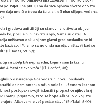
ostale! I koliko bunareva ima zapuštenih i koliko visokih
oni po svijetu ne putuju pa da srca njihova shvate ono što
ve čuju ono što treba da čuju, ali, oči nisu slijepe, već srca
6),
la i gradova uništili čiji su stanovnici u životu obijesni
lo ko, poslije njih, navrati u njih, Nama su ostali. A
elja uništavao dok u njihov glavni grad poslanika ne bi
aše kazivao. I Mi smo samo onda naselja uništavali kad su
ili.”
(El-Kasas, 58-59);
ja čiji su žitelji bili nepravedni, kojima sam Ja kaznu
io! A Meni se sve vraća.”
(El-Hadždž, 48);
 oglušilo o naređenje Gospodara njihova i poslanika
zatražiti da nam potanko račun polože i užasnom kaznom
bnost postupaka svojih iskusiti i propast će njihov kraj
ljivu patnju pripremio, zato se bojte Allaha, o vi koji ste
erujete! Allah vam je već poslao slavu”
(Et-Talak, 8-10); ‘