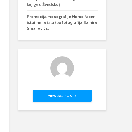
knjige u Švedskoj
Promocija monografije Homo faber i
istoimena izložba fotografija Samira
Sinanovića.
VIEW ALL POSTS