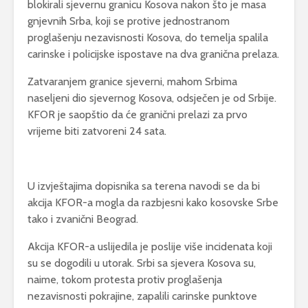
blokirali sjevernu granicu Kosova nakon što je masa
gnjevnih Srba, koji se protive jednostranom
proglašenju nezavisnosti Kosova, do temelja spalila
carinske i policijske ispostave na dva granična prelaza.
Zatvaranjem granice sjeverni, mahom Srbima
naseljeni dio sjevernog Kosova, odsječen je od Srbije.
KFOR je saopštio da će granični prelazi za prvo
vrijeme biti zatvoreni 24 sata.
U izvještajima dopisnika sa terena navodi se da bi
akcija KFOR-a mogla da razbjesni kako kosovske Srbe
tako i zvanični Beograd.
Akcija KFOR-a uslijedila je poslije više incidenata koji
su se dogodili u utorak. Srbi sa sjevera Kosova su,
naime, tokom protesta protiv proglašenja
nezavisnosti pokrajine, zapalili carinske punktove