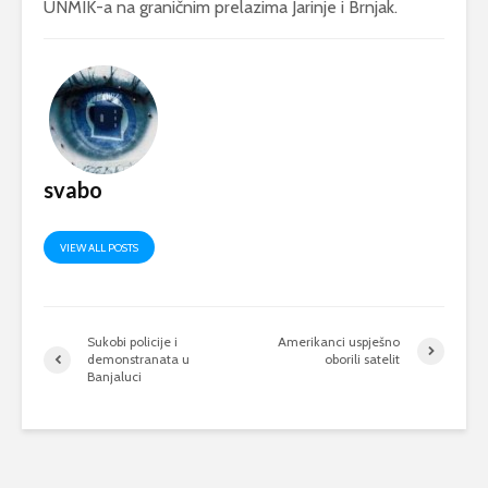
UNMIK-a na graničnim prelazima Jarinje i Brnjak.
svabo
VIEW ALL POSTS
Sukobi policije i
Amerikanci uspješno
demonstranata u
oborili satelit
Banjaluci