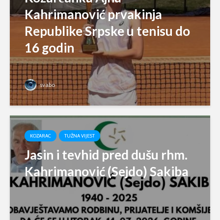
Kahrimanović prvakinja
Republike Srpske u tenisu do
16 godin
svabo
KOZARAC
TUŽNA VIJEST
Jasin i tevhid pred dušu rhm.
Kahrimanović (Sejdo) Sakiba