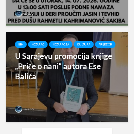
svabo
BIH
KOZARAC
KOZARAC.BA
KULTURA
PRIJEDOR
U Sarajevu promocija knjige
„Priče o nani“ autora Ese
Balića
svabo