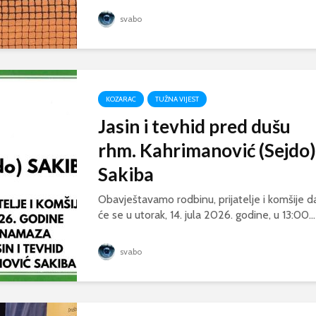
svabo
KOZARAC
TUŽNA VIJEST
Jasin i tevhid pred dušu
rhm. Kahrimanović (Sejdo)
Sakiba
Obavještavamo rodbinu, prijatelje i komšije d
će se u utorak, 14. jula 2026. godine, u 13:00...
svabo