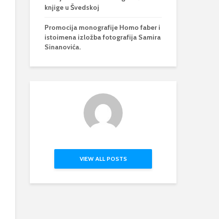
knjige u Švedskoj
Promocija monografije Homo faber i
istoimena izložba fotografija Samira
Sinanovića.
VIEW ALL POSTS