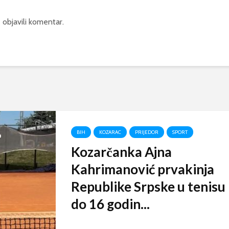
 objavili komentar.
BIH
KOZARAC
PRIJEDOR
SPORT
Kozarčanka Ajna
Kahrimanović prvakinja
Republike Srpske u tenisu
do 16 godin...