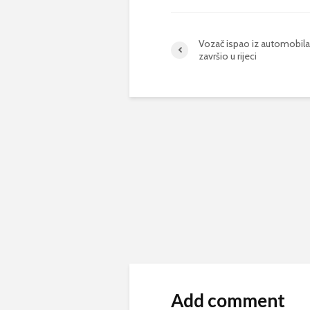
Vozač ispao iz automobila 
završio u rijeci
Add comment