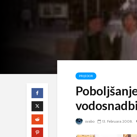
PRIJEDOR
Poboljšanj
vodosnadbi
svabo
13. Februara 2008.