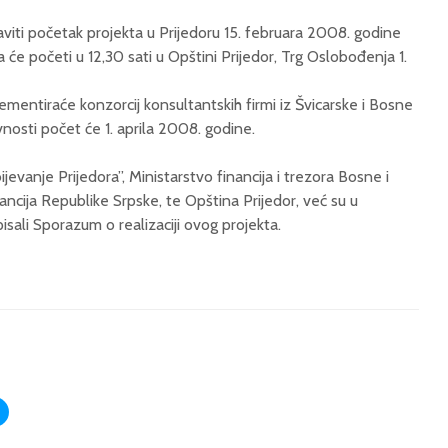
viti početak projekta u Prijedoru 15. februara 2008. godine
 će početi u 12,30 sati u Opštini Prijedor, Trg Oslobođenja 1.
ementiraće konzorcij konsultantskih firmi iz Švicarske i Bosne
nosti počet će 1. aprila 2008. godine.
evanje Prijedora”, Ministarstvo financija i trezora Bosne i
ancija Republike Srpske, te Opština Prijedor, već su u
ali Sporazum o realizaciji ovog projekta.