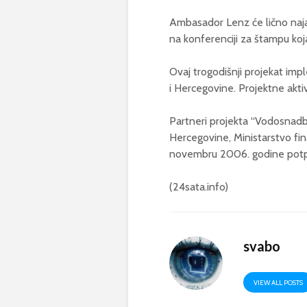
Ambasador Lenz će lično naja
na konferenciji za štampu koja
Ovaj trogodišnji projekat impl
i Hercegovine. Projektne aktiv
Partneri projekta “Vodosnadbij
Hercegovine, Ministarstvo fin
novembru 2006. godine potpis
(24sata.info)
svabo
VIEW ALL POSTS