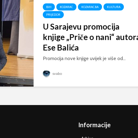
BIH
KOZARAC
KOZARAC.BA
KULTURA
PRIJEDOR
U Sarajevu promocija
knjige „Priče o nani“ autor
Ese Balića
Promocija nove knjige uvijek je više od...
svabo
Informacije