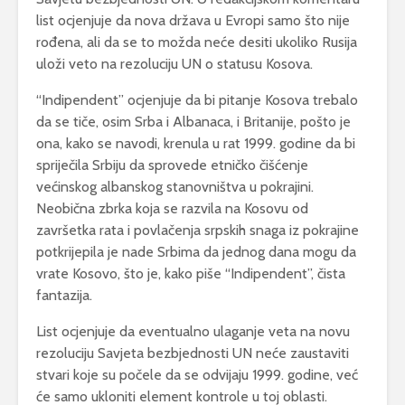
list ocjenjuje da nova država u Evropi samo što nije
rođena, ali da se to možda neće desiti ukoliko Rusija
uloži veto na rezoluciju UN o statusu Kosova.
“Indipendent” ocjenjuje da bi pitanje Kosova trebalo
da se tiče, osim Srba i Albanaca, i Britanije, pošto je
ona, kako se navodi, krenula u rat 1999. godine da bi
spriječila Srbiju da sprovede etničko čišćenje
većinskog albanskog stanovništva u pokrajini.
Neobična zbrka koja se razvila na Kosovu od
završetka rata i povlačenja srpskih snaga iz pokrajine
potkrijepila je nade Srbima da jednog dana mogu da
vrate Kosovo, što je, kako piše “Indipendent”, čista
fantazija.
List ocjenjuje da eventualno ulaganje veta na novu
rezoluciju Savjeta bezbjednosti UN neće zaustaviti
stvari koje su počele da se odvijaju 1999. godine, već
će samo ukloniti element kontrole u toj oblasti.