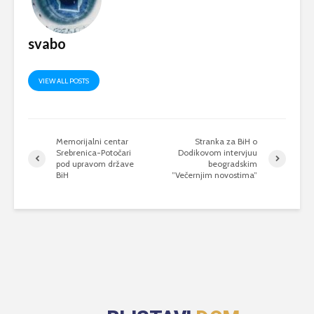
svabo
VIEW ALL POSTS
Memorijalni centar
Stranka za BiH o
Srebrenica-Potočari
Dodikovom intervjuu
pod upravom države
beogradskim
BiH
”Večernjim novostima”