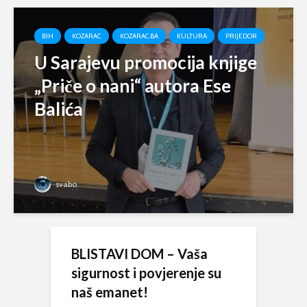
BIH
KOZARAC
KOZARAC.BA
KULTURA
PRIJEDOR
U Sarajevu promocija knjige
„Priče o nani“ autora Ese
Balića
svabo
BLISTAVI DOM – Vaša
sigurnost i povjerenje su
naš emanet!