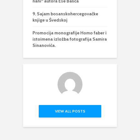
nani“ autora Ese Balića
9. Sajam bosanskohercegovačke
knjige u Švedskoj
Promocija monografije Homo faber i
istoimena izložba fotografija Samira
Sinanovića.
VIEW ALL POSTS