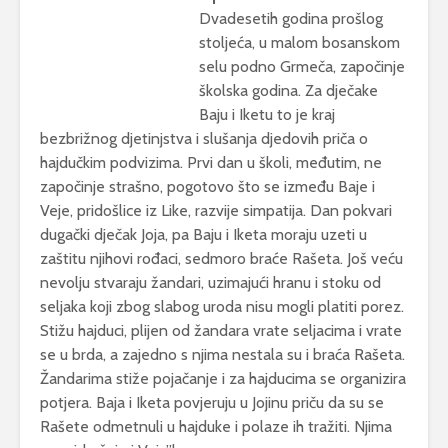
Dvadesetih godina prošlog
stoljeća, u malom bosanskom
selu podno Grmeča, započinje
školska godina. Za dječake
Baju i Iketu to je kraj
bezbrižnog djetinjstva i slušanja djedovih priča o
hajdučkim podvizima. Prvi dan u školi, međutim, ne
započinje strašno, pogotovo što se između Baje i
Veje, pridošlice iz Like, razvije simpatija. Dan pokvari
dugački dječak Joja, pa Baju i Iketa moraju uzeti u
zaštitu njihovi rođaci, sedmoro braće Rašeta. Još veću
nevolju stvaraju žandari, uzimajući hranu i stoku od
seljaka koji zbog slabog uroda nisu mogli platiti porez.
Stižu hajduci, plijen od žandara vrate seljacima i vrate
se u brda, a zajedno s njima nestala su i braća Rašeta.
Žandarima stiže pojačanje i za hajducima se organizira
potjera. Baja i Iketa povjeruju u Jojinu priču da su se
Rašete odmetnuli u hajduke i polaze ih tražiti. Njima