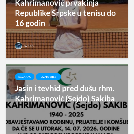
Kahrimanović prvakinja
Republike Srpske u tenisu do
16 godin
svabo
KOZARAC
TUŽNA VIJEST
Jasin i tevhid pred dušu rhm.
Kahrimanović (Sejdo) Sakiba