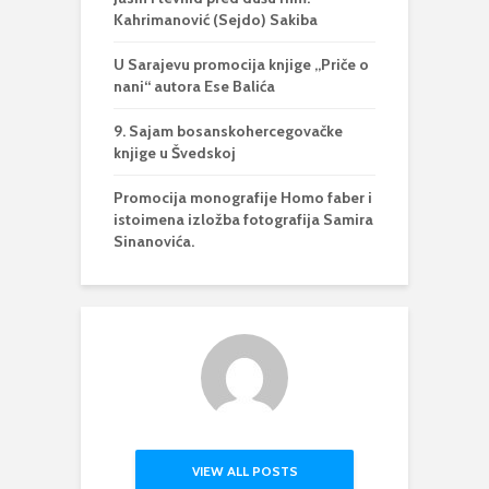
Kahrimanović (Sejdo) Sakiba
U Sarajevu promocija knjige „Priče o
nani“ autora Ese Balića
9. Sajam bosanskohercegovačke
knjige u Švedskoj
Promocija monografije Homo faber i
istoimena izložba fotografija Samira
Sinanovića.
VIEW ALL POSTS