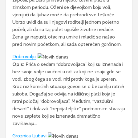
zimskom periodu. Oženi se djevojkom koju voli,
vjerujući da ljubav može da prebrodi sve teškoće.
Ubrzo uvidi da su i njegovi roditelji jednom poletno
počeli, ali da su taj polet ugušile životne nedaće.
Žena ga napusti, otac mu umire i mladić se našao
pred novim početkom, ali sada opterećen gorčinom.
Dobrovoljci
Opis:
Priča o sedam “dobrovoljaca” koji su iznenada i
bez svoje volje uvučeni u rat za koji ne znaju gde se
vodi, zbog čega se vodi, niti protiv koga je uperen.
Kroz niz komičnih situacija govori se o bezumlju ratnih
sukoba. Događaj se odvija na idiličnoj plaži koja je
ratni položaj “dobrovoljaca”. Međutim, “vazdušni
desant” i dolazak “neprijateljske” podmornice stvaraju
nove zaplete koji se iznenada dramatično
završavaju…
Groznica Ljubavi