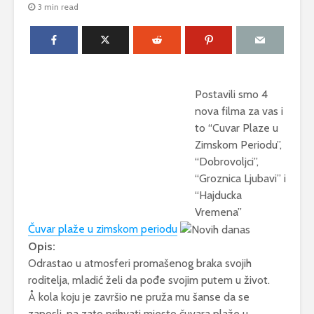
3 min read
Postavili smo 4
nova filma za vas i
to “Cuvar Plaze u
Zimskom Periodu”,
“Dobrovoljci”,
“Groznica Ljubavi” i
“Hajducka
Vremena”
Čuvar plaže u zimskom periodu
Opis:
Odrastao u atmosferi promašenog braka svojih
roditelja, mladić želi da pođe svojim putem u život.
Å kola koju je završio ne pruža mu šanse da se
zaposli, pa zato prihvati mjesto čuvara plaže u