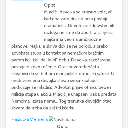
Opis:
Mladić i devojka se strasno vole, ali
kad ona zatrudni situacija postaje
dramatična. Devojka iz zdravstvenih
razloga ne sme da abortira, a njena
majka ima veoma ambiciozne
planove. Majka je skriva dok se ne porodi, a preko
advokata stupa u kontakt sa nemačkim bračnim
parom koji želi da “kupi” bebu. Devojka, razočarana,
pristaje na ovo rešenje. Otac novorođenčeta,
shvativši da se bebom manipuliše, otme je i sakrije. U
međuvremenu devojka shvati svoju zabludu i
pridružuje se mladiću. Advokat prijavi otmicu bebe i
milicija stupa u akciju. Mladić je uhapšen, beba predata
Nemcima, izlaza nema… Tog trenutka devojčin otac
shvata da treba da zaštiti kćerku.
Hajducka Vremena
Opis: