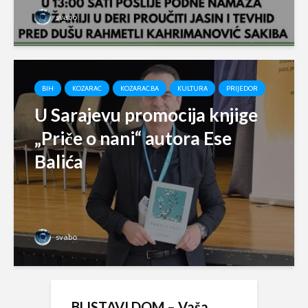
svabo
BIH
KOZARAC
KOZARAC.BA
KULTURA
PRIJEDOR
U Sarajevu promocija knjige
„Priče o nani“ autora Ese
Balića
svabo
BLISTAVI DOM – Vaša