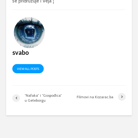
se pridružuje i Veja”¦
svabo
VIEW ALL POSTS
“Nafaka” i “Gospođica”
Filmovi na Kozarac.ba
u Geteborgu