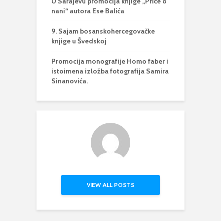
U Sarajevu promocija knjige „Priče o
nani“ autora Ese Balića
9. Sajam bosanskohercegovačke
knjige u Švedskoj
Promocija monografije Homo faber i
istoimena izložba fotografija Samira
Sinanovića.
VIEW ALL POSTS