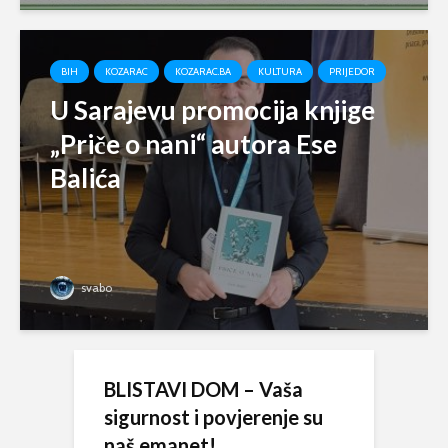
BIH
KOZARAC
KOZARAC.BA
KULTURA
PRIJEDOR
U Sarajevu promocija knjige
„Priče o nani“ autora Ese
Balića
svabo
BLISTAVI DOM – Vaša
sigurnost i povjerenje su
naš emanet!