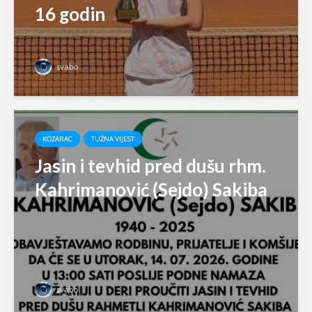
16 godin
svabo
KOZARAC
TUŽNA VIJEST
Jasin i tevhid pred dušu rhm.
Kahrimanović (Sejdo) Sakiba
svabo