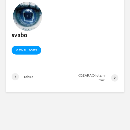
svabo
VIEW ALL POSTS
KOZARAC-Jutarnji
Tahira
trač…