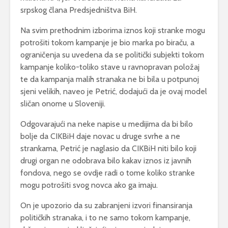
srpskog člana Predsjedništva BiH.
Na svim prethodnim izborima iznos koji stranke mogu
potrošiti tokom kampanje je bio marka po biraču, a
ograničenja su uvedena da se politički subjekti tokom
kampanje koliko-toliko stave u ravnopravan položaj
te da kampanja malih stranaka ne bi bila u potpunoj
sjeni velikih, naveo je Petrić, dodajući da je ovaj model
sličan onome u Sloveniji.
Odgovarajući na neke napise u medijima da bi bilo
bolje da CIKBiH daje novac u druge svrhe a ne
strankama, Petrić je naglasio da CIKBiH niti bilo koji
drugi organ ne odobrava bilo kakav iznos iz javnih
fondova, nego se ovdje radi o tome koliko stranke
mogu potrošiti svog novca ako ga imaju.
On je upozorio da su zabranjeni izvori finansiranja
političkih stranaka, i to ne samo tokom kampanje,