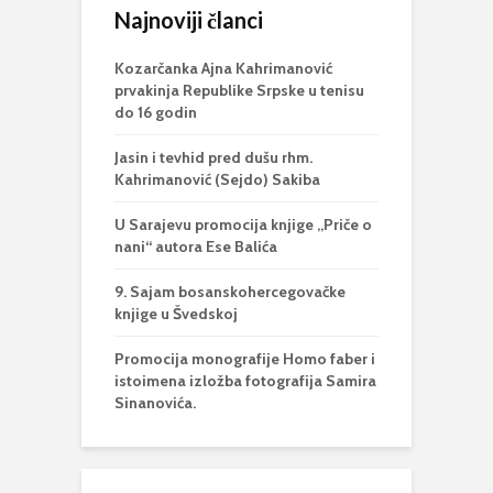
Najnoviji članci
Kozarčanka Ajna Kahrimanović
prvakinja Republike Srpske u tenisu
do 16 godin
Jasin i tevhid pred dušu rhm.
Kahrimanović (Sejdo) Sakiba
U Sarajevu promocija knjige „Priče o
nani“ autora Ese Balića
9. Sajam bosanskohercegovačke
knjige u Švedskoj
Promocija monografije Homo faber i
istoimena izložba fotografija Samira
Sinanovića.