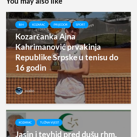
You may also like
BIH
KOZARAC
PRIJEDOR
SPORT
Kozarčanka Ajna
Kahrimanović prvakinja
Republike Srpske u tenisu do
16 godin
svabo
KOZARAC
TUŽNA VIJEST
Jasin i tevhid pred dušu rhm.