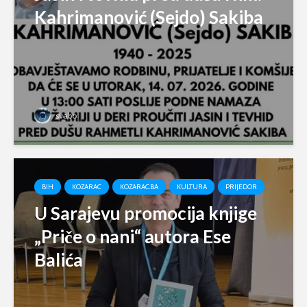
Kahrimanović (Sejdo) Sakiba
svabo
BIH
KOZARAC
KOZARAC.BA
KULTURA
PRIJEDOR
U Sarajevu promocija knjige
„Priče o nani“ autora Ese
Balića