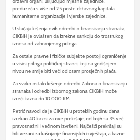
državni organi, uključujući mjesne zajednice,
preduzeća s više od 25 posto državnog kapitala,
humanitarne organizacije i vjerske zajednice.
U slučaju kršenja ovih odredbi o finansiranju stranaka,
CIKBiH je ovlašten da izrekne sankciju do trostrukog
iznosa od zabranjenog priloga.
Za ostale pravne i fizičke subjekte postoji ograničenje
u visini priloga političkoj stranci, koji na godišnjem
nivou ne smije biti veći od osam prosječnih plaća.
Za svako ostalo kršenje odredbi Zakona o finansiranju
stranaka i odredbi Izbornog zakona CIKBiH može
izreći kaznu do 10.000 KM.
Petrić navodi da je CIKBiH u proteklih godinu dana
izrekao 40 kazni za ove prekršaje, od kojih su 35 već
pravosnažni i većinom izvršeni. Najčešći prekršaji su
bili vezani za kašnjanje finansijskih izvještaja, a kazne