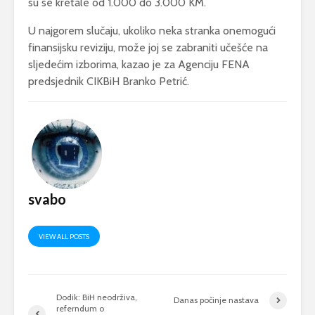
su se kretale od 1.000 do 3.000 KM.
U najgorem slučaju, ukoliko neka stranka onemogući
finansijsku reviziju, može joj se zabraniti učešće na
sljedećim izborima, kazao je za Agenciju FENA
predsjednik CIKBiH Branko Petrić.
svabo
VIEW ALL POSTS
Dodik: BiH neodrživa,
Danas počinje nastava
referndum o