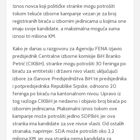
Iznos novca koji političke stranke mogu potrošiti
tokom tekuće izborne kampanje vezan je za broj
registriranih birača u izbornim jedinicama u kojima one
imaju svoje kandidate, a maksimalna moguća suma
iznosi tri miliona KM.
Kako je danas u razgovoru za Agenciju FENA izjavio
predsjednik Centralne izborne komisije BiH Branko
Petrić (CIKBiH), stranke mogu potrošiti 30 feninga po
biraču za entitetski i državni nivo vlasti, uključujući
izbore za članove Predsjedništva BiH te predsjednika
i potpredsjednika Republike Srpske, odnosno 20
feninga po biraču na kantonalnom nivou. Upravo iz
tog razloga CIKBiH je nedavno i objavio broj birača po
izbornim jedinicama. Maksimalni iznos tokom ove
kampanje može potrošiti jedino SDPBiH, jer ova
stranka ima kandidate za sve nivoe vlasti. Od ostalih
stranaka, naprimjer, SDA može potrošiti oko 2,2
miliona KM, jer ova stranka nema kandidata za