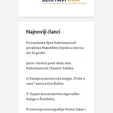
Najnoviji članci
Kozarčanka Ajna Kahrimanović
prvakinja Republike Srpske u tenisu
do 16 godin
Jasin i tevhid pred dušu rhm.
Kahrimanović (Sejdo) Sakiba
U Sarajevu promocija knjige „Priče o
nani“ autora Ese Balića
9. Sajam bosanskohercegovačke
knjige u Švedskoj
Promocija monografije Homo faber i