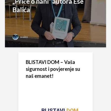
„Priče o nani“ autora Ese
Balića
svabo
BLISTAVI DOM – Vaša
sigurnost i povjerenje su
naš emanet!