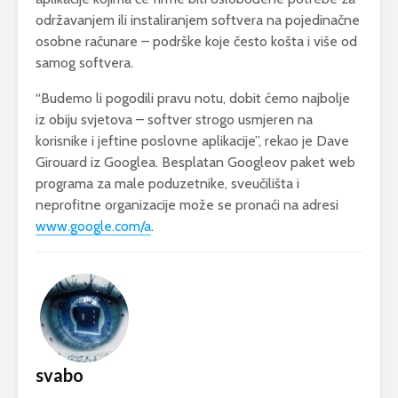
održavanjem ili instaliranjem softvera na pojedinačne
osobne računare – podrške koje često košta i više od
samog softvera.
“Budemo li pogodili pravu notu, dobit ćemo najbolje
iz obiju svjetova – softver strogo usmjeren na
korisnike i jeftine poslovne aplikacije”, rekao je Dave
Girouard iz Googlea. Besplatan Googleov paket web
programa za male poduzetnike, sveučilišta i
neprofitne organizacije može se pronaći na adresi
www.google.com/a
.
svabo