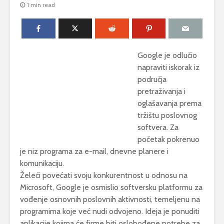
1 min read
Google je odlučio
napraviti iskorak iz
područja
pretraživanja i
oglašavanja prema
tržištu poslovnog
softvera. Za
početak pokrenuo
je niz programa za e-mail, dnevne planere i
komunikaciju.
Želeći povećati svoju konkurentnost u odnosu na
Microsoft, Google je osmislio softversku platformu za
vođenje osnovnih poslovnih aktivnosti, temeljenu na
programima koje već nudi odvojeno. Ideja je ponuditi
aplikacije kojima će firme biti oslobođene potrebe za