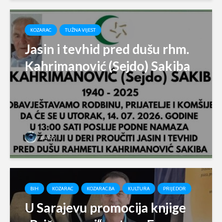
KOZARAC
TUŽNA VIJEST
Jasin i tevhid pred dušu rhm.
Kahrimanović (Sejdo) Sakiba
svabo
BIH
KOZARAC
KOZARAC.BA
KULTURA
PRIJEDOR
U Sarajevu promocija knjige