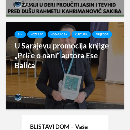
svabo
BIH
KOZARAC
KOZARAC.BA
KULTURA
PRIJEDOR
U Sarajevu promocija knjige
„Priče o nani“ autora Ese
Balića
svabo
BLISTAVI DOM – Vaša