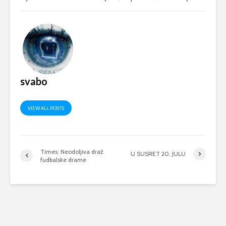
svabo
VIEW ALL POSTS
Times: Neodoljiva draž
U SUSRET 20. JULU
fudbalske drame