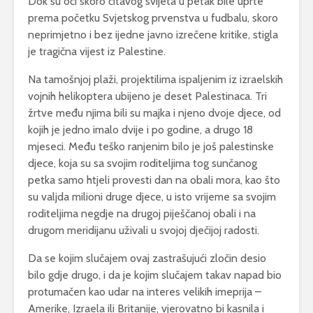
Dok su oči skoro čitavog svijeta u petak bile uprte
prema početku Svjetskog prvenstva u fudbalu, skoro
neprimjetno i bez ijedne javno izrečene kritike, stigla
je tragična vijest iz Palestine.
Na tamošnjoj plaži, projektilima ispaljenim iz izraelskih
vojnih helikoptera ubijeno je deset Palestinaca. Tri
žrtve među njima bili su majka i njeno dvoje djece, od
kojih je jedno imalo dvije i po godine, a drugo 18
mjeseci. Među teško ranjenim bilo je još palestinske
djece, koja su sa svojim roditeljima tog sunčanog
petka samo htjeli provesti dan na obali mora, kao što
su valjda milioni druge djece, u isto vrijeme sa svojim
roditeljima negdje na drugoj piješčanoj obali i na
drugom meridijanu uživali u svojoj dječijoj radosti.
Da se kojim slučajem ovaj zastrašujući zločin desio
bilo gdje drugo, i da je kojim slučajem takav napad bio
protumačen kao udar na interes velikih imeprija –
Amerike, Izraela ili Britanije, vjerovatno bi kasnila i