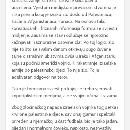
Klasična zamjena teza. Takva je slika davno
uramljena. Vještom medijskom prevarom stvorena je
slika prema kojoj je svako zlo došlo od Palestinaca,
Iračana, Afganistanaca, Iranaca. Na osnovu tako
konsrtuisanih i friziranih informacija formira se svijest i
mišljenje. Zauzima se stav i odlučuje se rigorozno
kažnjavati ”raznorazne osovine zla”. Po toj logici, zlo
nije to što se svakim danom otkrivaju dugo čuvane
tajne o strašnim ubistvima civila u Iraku i Afganistanu,
koja su počinili američki vojnici. Ili raketiranje izraelske
armije po palestinskoj djeci. To nije zlo. To je
adekvatan odgovor na teror.
Tako je formirana svijest po kojoj se treba vjerovati
imperijalističkim medijima, a ne svojim očima. I razumu.
Zbog zločinačkog napada izraelskih vojnika tog petka i
krvi one palestinske djece, sav onaj glamur i spektakl
priređen u Njemačkoj u čast fudbala, bio je tako jadan,
bijedan i normalnom čovjeku, naprosto, neshvatljiv.