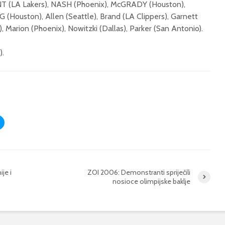
NT (LA Lakers), NASH (Phoenix), McGRADY (Houston),
Houston), Allen (Seattle), Brand (LA Clippers), Garnett
 Marion (Phoenix), Nowitzki (Dallas), Parker (San Antonio).
).
je i
ZOI 2006: Demonstranti spriječili
nosioce olimpijske baklje