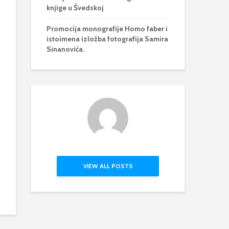
knjige u Švedskoj
Promocija monografije Homo faber i
istoimena izložba fotografija Samira
Sinanovića.
VIEW ALL POSTS