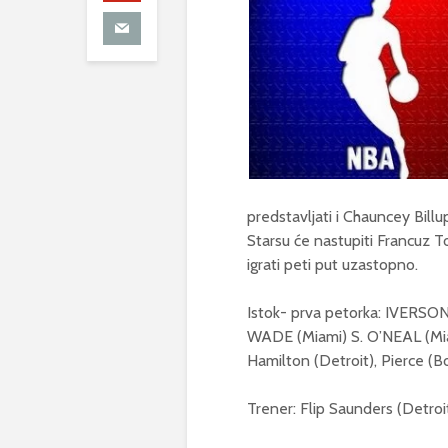
predstavljati i Chauncey Bill
Starsu će nastupiti Francuz T
igrati peti put uzastopno.
Istok- prva petorka: IVERSON 
WADE (Miami) S. O’NEAL (Miami
Hamilton (Detroit), Pierce (Bo
Trener: Flip Saunders (Detroi