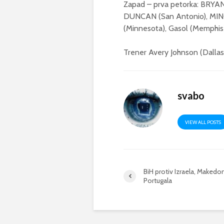
Zapad – prva petorka: BRYA
DUNCAN (San Antonio), MING (
(Minnesota), Gasol (Memphis),
Trener Avery Johnson (Dallas
svabo
VIEW ALL POSTS
BiH protiv Izraela, Makedoni
Portugala