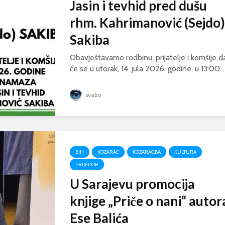
Jasin i tevhid pred dušu
rhm. Kahrimanović (Sejdo)
Sakiba
Obavještavamo rodbinu, prijatelje i komšije d
će se u utorak, 14. jula 2026. godine, u 13:00...
svabo
BIH
KOZARAC
KOZARAC.BA
KULTURA
PRIJEDOR
U Sarajevu promocija
knjige „Priče o nani“ autor
Ese Balića