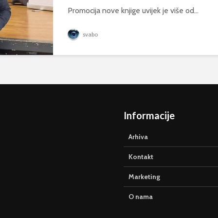
Promocija nove knjige uvijek je više od...
svabo
Informacije
Arhiva
Kontakt
Marketing
O nama