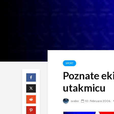
SPORT
Poznate eki
utakmicu
svabo
10. Februara 2006.