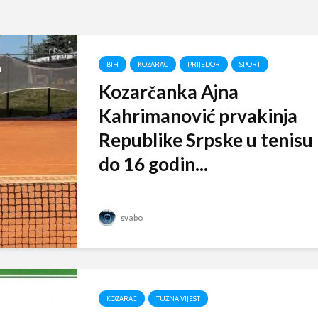
BIH
KOZARAC
PRIJEDOR
SPORT
Kozarčanka Ajna
Kahrimanović prvakinja
Republike Srpske u tenisu
do 16 godin...
svabo
KOZARAC
TUŽNA VIJEST