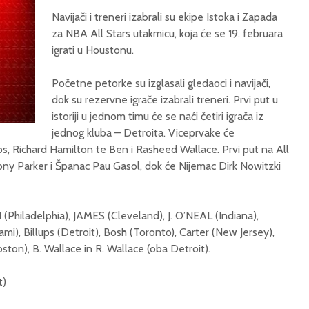
Navijači i treneri izabrali su ekipe Istoka i Zapada
za NBA All Stars utakmicu, koja će se 19. februara
igrati u Houstonu.
Početne petorke su izglasali gledaoci i navijači,
dok su rezervne igrače izabrali treneri. Prvi put u
istoriji u jednom timu će se naći četiri igrača iz
jednog kluba – Detroita. Viceprvake će
ups, Richard Hamilton te Ben i Rasheed Wallace. Prvi put na All
ony Parker i Španac Pau Gasol, dok će Nijemac Dirk Nowitzki
(Philadelphia), JAMES (Cleveland), J. O’NEAL (Indiana),
), Billups (Detroit), Bosh (Toronto), Carter (New Jersey),
ston), B. Wallace in R. Wallace (oba Detroit).
t)