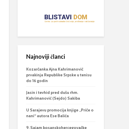
Najnoviji članci
Kozarčanka Ajna Kahrimanović
prvakinja Republike Srpske u tenisu
do 16 godin
Jasin i tevhid pred dušu rhm.
Kahrimanović (Sejdo) Sakiba
U Sarajevu promocija knjige „Priče o
nani“ autora Ese Balića
9. Sajam bosanskohercegovačke