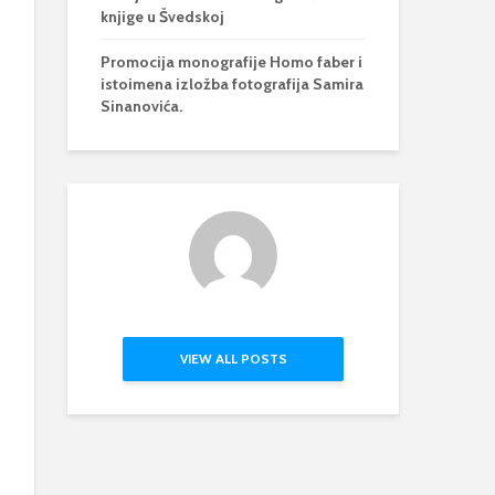
knjige u Švedskoj
Promocija monografije Homo faber i
istoimena izložba fotografija Samira
Sinanovića.
VIEW ALL POSTS