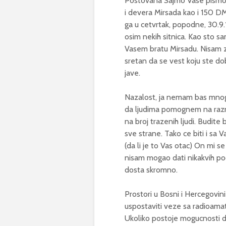
Postovana Sajmo Vase pismo k
i devera Mirsada kao i 150 DM
ga u cetvrtak, popodne, 30.9.1
osim nekih sitnica. Kao sto 
Vasem bratu Mirsadu. Nisam 
sretan da se vest koju ste do
jave.
Nazalost, ja nemam bas mnogo
da ljudima pomognem na razne
na broj trazenih ljudi. Budit
sve strane. Tako ce biti i s
(da li je to Vas otac) On mi s
nisam mogao dati nikakvih po
dosta skromno.
Prostori u Bosni i Hercegovini
uspostaviti veze sa radioamate
Ukoliko postoje mogucnosti d