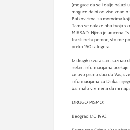
(moguce da se i dalje nalazi 
moguce da bi on vise znao o svi
Batkovicima. sa momcima koji 
Tamo se nalaze oba tvoja x
MIRSAD. Njima je urucena Tvoja 
trazili neku pomoc, sto me pom
preko 150 iz logora.
Iz drugih izvora sam saznao d
nekim informacijama ocekuje s
ce ovo pismo stici do Vas, sv
informacijama za Dinka i njego
bar malo vremena da mi napis
DRUGO PISMO:
Beograd 1.10.1993.