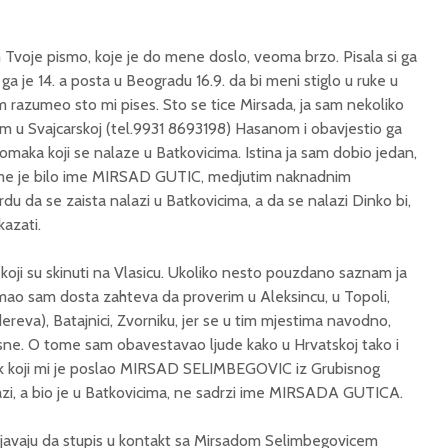
Tvoje pismo, koje je do mene doslo, veoma brzo. Pisala si ga
 ga je 14. a posta u Beogradu 16.9. da bi meni stiglo u ruke u
 razumeo sto mi pises. Sto se tice Mirsada, ja sam nekoliko
m u Svajcarskoj (tel.9931 8693198) Hasanom i obavjestio ga
maka koji se nalaze u Batkovicima. Istina ja sam dobio jedan,
ome je bilo ime MIRSAD GUTIC, medjutim naknadnim
u da se zaista nalazi u Batkovicima, a da se nalazi Dinko bi,
azati.
 koji su skinuti na Vlasicu. Ukoliko nesto pouzdano saznam ja
 Imao sam dosta zahteva da proverim u Aleksincu, u Topoli,
eva), Batajnici, Zvorniku, jer se u tim mjestima navodno,
osne. O tome sam obavestavao ljude kako u Hrvatskoj tako i
ak koji mi je poslao MIRSAD SELIMBEGOVIC iz Grubisnog
azi, a bio je u Batkovicima, ne sadrzi ime MIRSADA GUTICA.
javaju da stupis u kontakt sa Mirsadom Selimbegovicem