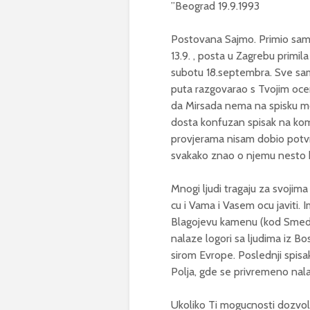
”Beograd 19.9.1993
Postovana Sajmo. Primio sam 
13.9. , posta u Zagrebu primila
subotu 18.septembra. Sve sam
puta razgovarao s Tvojim oce
da Mirsada nema na spisku mo
dosta konfuzan spisak na k
provjerama nisam dobio potvrd
svakako znao o njemu nesto k
Mnogi ljudi tragaju za svojima
cu i Vama i Vasem ocu javiti.
Blagojevu kamenu (kod Smeder
nalaze logori sa ljudima iz B
sirom Evrope. Poslednji spis
Polja, gde se privremeno nal
Ukoliko Ti mogucnosti dozvol