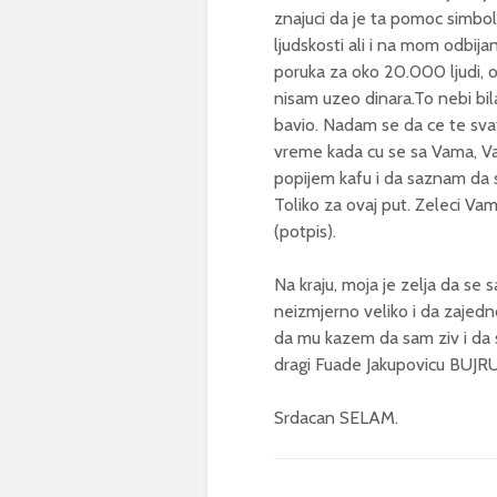
znajuci da je ta pomoc simbol
ljudskosti ali i na mom odbi
poruka za oko 20.000 ljudi, 
nisam uzeo dinara.To nebi bila
bavio. Nadam se da ce te svati
vreme kada cu se sa Vama, Va
popijem kafu i da saznam da st
Toliko za ovaj put. Zeleci Va
(potpis).
Na kraju, moja je zelja da se
neizmjerno veliko i da zajed
da mu kazem da sam ziv i da
dragi Fuade Jakupovicu BUJRU
Srdacan SELAM.