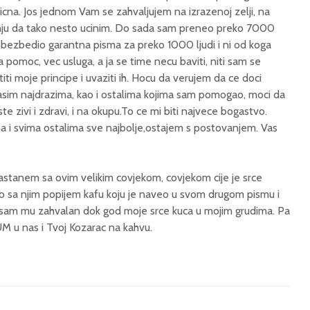
icna. Jos jednom Vam se zahvaljujem na izrazenoj zelji, na
janju da tako nesto ucinim. Do sada sam preneo preko 7000
obezbedio garantna pisma za preko 1000 ljudi i ni od koga
 pomoc, vec usluga, a ja se time necu baviti, niti sam se
ti moje principe i uvaziti ih. Hocu da verujem da ce doci
sim najdrazima, kao i ostalima kojima sam pomogao, moci da
e zivi i zdravi, i na okupu.To ce mi biti najvece bogastvo.
ma i svima ostalima sve najbolje,ostajem s postovanjem. Vas
 sastanem sa ovim velikim covjekom, covjekom cije je srce
no sa njim popijem kafu koju je naveo u svom drugom pismu i
 sam mu zahvalan dok god moje srce kuca u mojim grudima. Pa
M u nas i Tvoj Kozarac na kahvu.