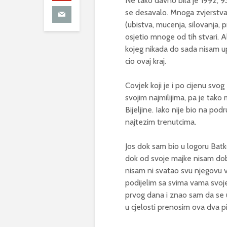
Ne tako davno bila je 1992, 9
se desavalo. Mnoga zvjerstva
(ubistva, mucenja, silovanja, p
osjetio mnoge od tih stvari. A
kojeg nikada do sada nisam up
cio ovaj kraj.
Covjek koji je i po cijenu sv
svojim najmilijima, pa je tak
Bijeljine. Iako nije bio na po
najtezim trenutcima.
Jos dok sam bio u logoru Batk
dok od svoje majke nisam dobi
nisam ni svatao svu njegovu 
podijelim sa svima vama svoj
prvog dana i znao sam da se u
u cjelosti prenosim ova dva 