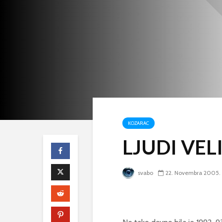
KOZARAC
LJUDI VEL
svabo
22. Novembra 2005.