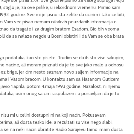
oje ste pisali 27.9. ove godine,pismo za vaseg supruga Muju
, stiglo je, za ove prilike, u rekordnom vremenu. Primio sam
993. godine. Sve mi je jasno sta zelite da ucinim i tako ce biti,
sam Vam vec pisao nemam nikakvih pouzdanih informacija o
znao da tragate i za drugim bratom Esadom. Bio bih veoma
bili da se nalaze negde u Bosni obistini i da Vam se oba brata
 podataka, kao sto pisete. Trudim se da ih sto vise sakupim,
 nacine, ali moram priznati da je to sve jako malo u odnosu
e bez brige, jer cim nesto saznam novo saljem informacije na
a Vama i Vasom bracom. U kontaktu sam sa Hasanom Guticem
e javio 1.aprila, potom 4.maja 1993 godine. Nazalost, ni njemu
dataka, osim onog sa cim raspolazem, a ponavljam da je to
 nisu mi u celini dostupni ni na koji nacin. Pokusavam
rima, ali dosta tesko ide, a rezultati su vise nego slabi.
a se na neki nacin obratite Radio Sarajevu tamo imam dosta