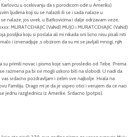
u Karlovcu u ocekivanju da s porodicom ode u Ameriku)
m ljudima koji su se nalazili ili se i sada nalaze u
se nalaze, jos uvek, u Batkovicima i dalje odrzavam veze.
xxxxx: MURATCEHAJIC (Vahid) MUJO i MURATCEHAJIC (Vahid)
posiljka koju si poslala ali mi nikada oni licno nisu pisali niti
alo i iznenadjuje ,s obzirom da su mi se javljali mnogi, njih
a su primili novac i pismo koje sam prosledio od Tebe. Prema
e razmena pa bi svi mogli uskoro biti na slobodi. U nadi da
e vas srdacno pozdravljam i zelim sve najbolje. Hvala na
vu Familiju. Drago mi je da je uspeo otici i verujem da ce naci
e jednu razglednicu iz Amerike. Srdacno (potpis).