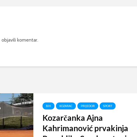
 objavili komentar.
BIH
KOZARAC
PRIJEDOR
SPORT
Kozarčanka Ajna
Kahrimanović prvakinja