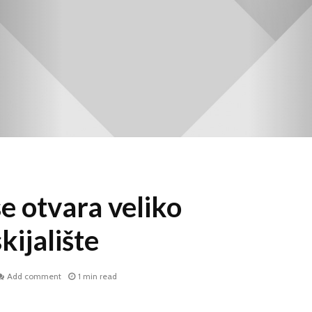
e otvara veliko
kijalište
Add comment
1 min read