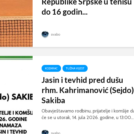
Republike Srpske u tenisu
do 16 godin...
svabo
KOZARAC
TUŽNA VIJEST
Jasin i tevhid pred dušu
rhm. Kahrimanović (Sejdo)
Sakiba
Obavještavamo rodbinu, prijatelje i komšije d
će se u utorak, 14. jula 2026. godine, u 13:00...
svabo