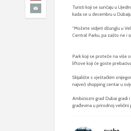
Turisti koji se sunčaju u Uje
kada se u decembru u Dubaiju 
“Možete vidjeti džunglu u Velik
Central Parku, pa zašto ne i s
Park koji se proteže na više 
liftove koji će goste prebaciva
Skijalište s vještačkim snije
najveći shopping centar u svij
Ambiciozni grad Dubai gradi i 
građevina u prirodnoj veličini
svabo