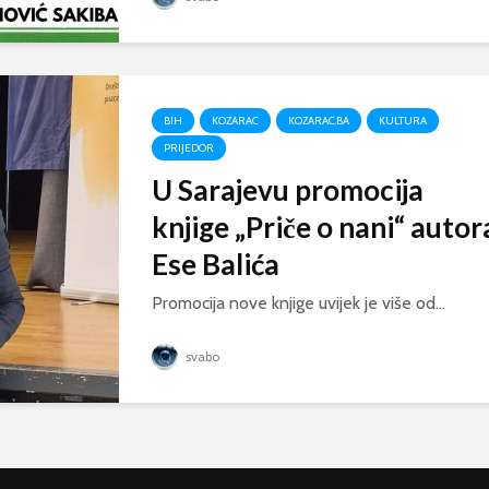
BIH
KOZARAC
KOZARAC.BA
KULTURA
PRIJEDOR
U Sarajevu promocija
knjige „Priče o nani“ autor
Ese Balića
Promocija nove knjige uvijek je više od...
svabo