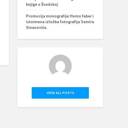
knjige u Švedskoj
Promocija monografije Homo faber i
istoimena izložba fotografija Samira
Sinanovića.
VIEW ALL POSTS