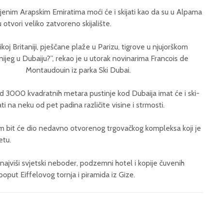
dinjenim Arapskim Emiratima moći će i skijati kao da su u Alpama
otvori veliko zatvoreno skijalište.
oj Britaniji, pješčane plaže u Parizu, tigrove u njujorškom
nijeg u Dubaiju?”, rekao je u utorak novinarima Francois de
Montaudouin iz parka Ski Dubai.
od 3000 kvadratnih metara pustinje kod Dubaija imat će i ski-
ti na neku od pet padina različite visine i strmosti.
gom bit će dio nedavno otvorenog trgovačkog kompleksa koji je
etu.
najviši svjetski neboder, podzemni hotel i kopije čuvenih
 poput Eiffelovog tornja i piramida iz Gize.