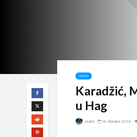
VIJESTI
Karadžić, M
u Hag
svabo
14. Oktobra 2005.