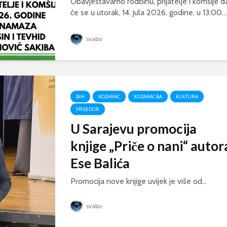
Obavještavamo rodbinu, prijatelje i komšije d
će se u utorak, 14. jula 2026. godine, u 13:00...
svabo
BIH
KOZARAC
KOZARAC.BA
KULTURA
PRIJEDOR
U Sarajevu promocija
knjige „Priče o nani“ autor
Ese Balića
Promocija nove knjige uvijek je više od...
svabo