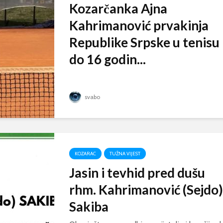
Kozarčanka Ajna
Kahrimanović prvakinja
Republike Srpske u tenisu
do 16 godin...
svabo
KOZARAC
TUŽNA VIJEST
Jasin i tevhid pred dušu
rhm. Kahrimanović (Sejdo)
Sakiba