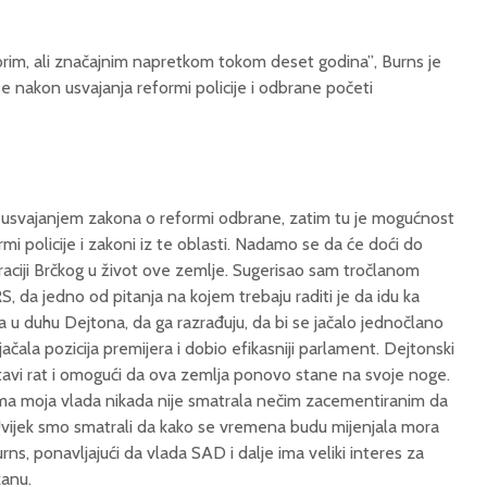
orim, ali značajnim napretkom tokom deset godina”, Burns je
 nakon usvajanja reformi policije i odbrane početi
 usvajanjem zakona o reformi odbrane, zatim tu je mogućnost
rmi policije i zakoni iz te oblasti. Nadamo se da će doći do
aciji Brčkog u život ove zemlje. Sugerisao sam tročlanom
RS, da jedno od pitanja na kojem trebaju raditi je da idu ka
 duhu Dejtona, da ga razrađuju, da bi se jačalo jednočlano
ačala pozicija premijera i dobio efikasniji parlament. Dejtonski
tavi rat i omogući da ova zemlja ponovo stane na svoje noge.
ma moja vlada nikada nije smatrala nečim zacementiranim da
vijek smo smatrali da kako se vremena budu mijenjala mora
urns, ponavljajući da vlada SAD i dalje ima veliki interes za
anu.