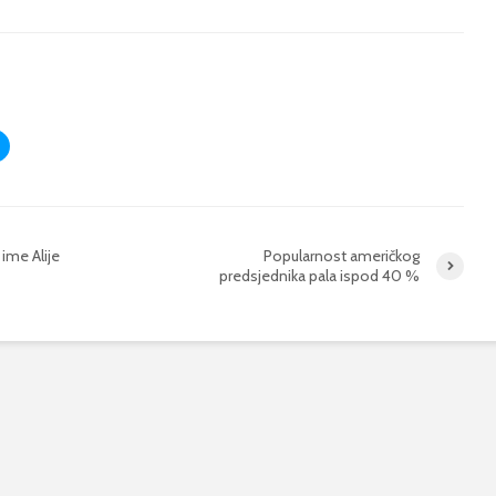
ime Alije
Popularnost američkog
predsjednika pala ispod 40 %