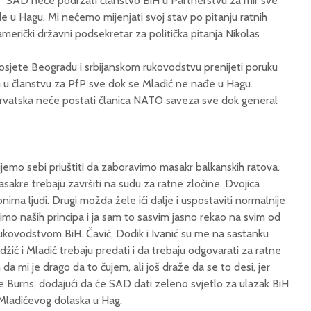
“SAD neće podržati članstvo BiH u Partnerstvu za mir sve
 u Hagu. Mi nećemo mijenjati svoj stav po pitanju ratnih
u američki državni podsekretar za politička pitanja Nikolas
osjete Beogradu i srbijanskom rukovodstvu prenijeti poruku
u članstvu za PfP sve dok se Mladić ne nađe u Hagu.
rvatska neće postati članica NATO saveza sve dok general
jemo sebi priuštiti da zaboravimo masakr balkanskih ratova.
asakre trebaju završiti na sudu za ratne zločine. Dvojica
ima ljudi. Drugi možda žele ići dalje i uspostaviti normalnije
imo naših principa i ja sam to sasvim jasno rekao na svim od
ukovodstvom BiH. Čavić, Dodik i Ivanić su me na sastanku
adžić i Mladić trebaju predati i da trebaju odgovarati za ratne
a mi je drago da to čujem, ali još draže da se to desi, jer
zao je Burns, dodajući da će SAD dati zeleno svjetlo za ulazak BiH
ladićevog dolaska u Hag.