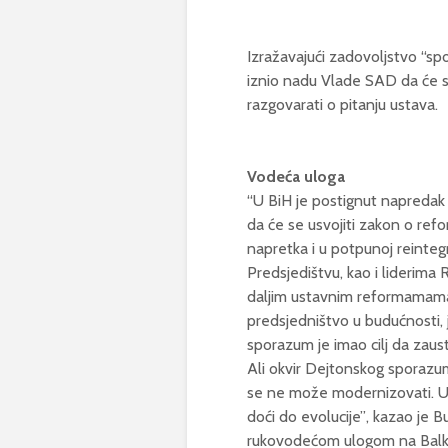
Izražavajući zadovoljstvo “sp
iznio nadu Vlade SAD da će se
razgovarati o pitanju ustava.
Vodeća uloga
“U BiH je postignut napredak
da će se usvojiti zakon o refo
napretka i u potpunoj reintegr
Predsjedištvu, kao i liderima 
daljim ustavnim reformamama u
predsjedništvo u budućnosti, j
sporazum je imao cilj da zaus
Ali okvir Dejtonskog sporazu
se ne može modernizovati. U
doći do evolucije”, kazao je B
rukovodećom ulogom na Balk