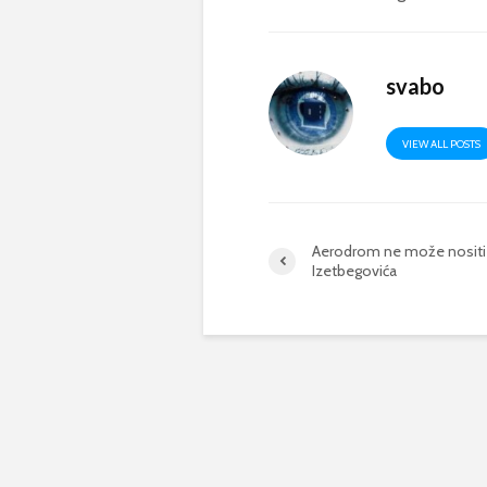
svabo
VIEW ALL POSTS
Aerodrom ne može nositi 
Izetbegovića