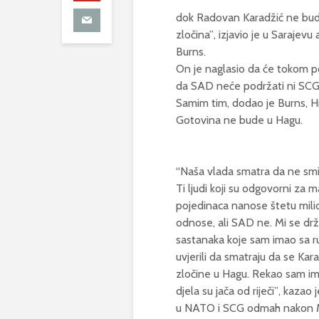
dok Radovan Karadžić ne bude
zločina”, izjavio je u Sarajev
Burns.
On je naglasio da će tokom p
da SAD neće podržati ni SCG 
Samim tim, dodao je Burns, H
Gotovina ne bude u Hagu.
“Naša vlada smatra da ne smi
Ti ljudi koji su odgovorni za m
pojedinaca nanose štetu milion
odnose, ali SAD ne. Mi se drž
sastanaka koje sam imao sa r
uvjerili da smatraju da se Kar
zločine u Hagu. Rekao sam im d
djela su jača od riječi”, ka
u NATO i SCG odmah nakon M