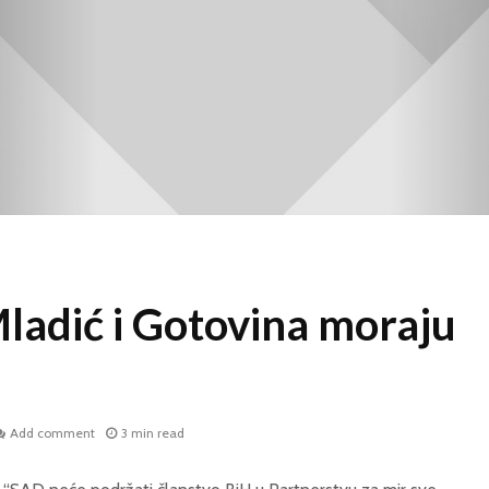
ladić i Gotovina moraju
Add comment
3 min read