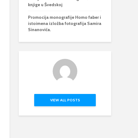
knjige u Švedskoj
Promocija monografije Homo faber i
istoimena izložba fotografija Samira
Sinanovića.
VIEW ALL POSTS