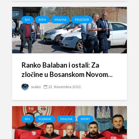
BIH
BIRN
KRAJINA
PRIJEDOR
Ranko Balaban i ostali: Za
zločine u Bosanskom Novom...
svabo
22. Novembra 2023.
BIH
KOZARAC
KRAJINA
SPORT