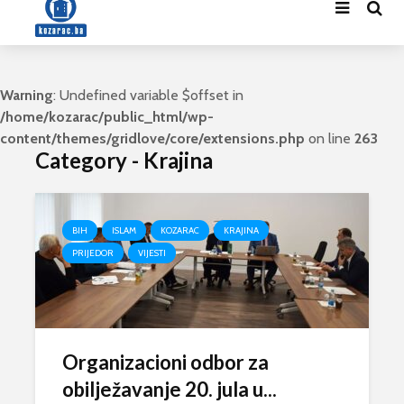
Warning
: Undefined variable $offset in
/home/kozarac/public_html/wp-
content/themes/gridlove/core/extensions.php
on line
263
Category - Krajina
BIH
ISLAM
KOZARAC
KRAJINA
PRIJEDOR
VIJESTI
Organizacioni odbor za
obilježavanje 20. jula u...