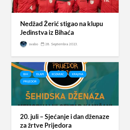
Nedžad Žerić stigao na klupu
Jedinstva iz Bihaća
svabo
28. Septembra 2023.
BIH
ISLAM
KOZARAC
KRAJINA
PRIJEDOR
20. juli – Sjećanje i dan dženaze
za žrtve Prijedora