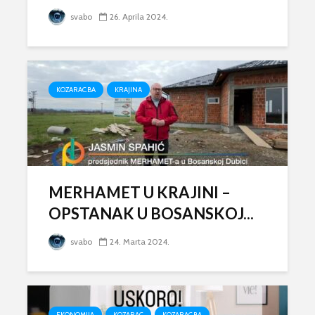
svabo
26. Aprila 2024.
KOZARAC.BA
KRAJINA
MERHAMET U KRAJINI –
OPSTANAK U BOSANSKOJ...
svabo
24. Marta 2024.
EKONOMIJA
KOZARAC
KOZARAC.BA