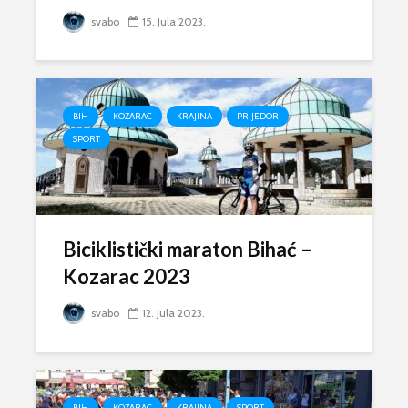
svabo
15. Jula 2023.
BIH
KOZARAC
KRAJINA
PRIJEDOR
SPORT
Biciklistički maraton Bihać –
Kozarac 2023
svabo
12. Jula 2023.
BIH
KOZARAC
KRAJINA
SPORT