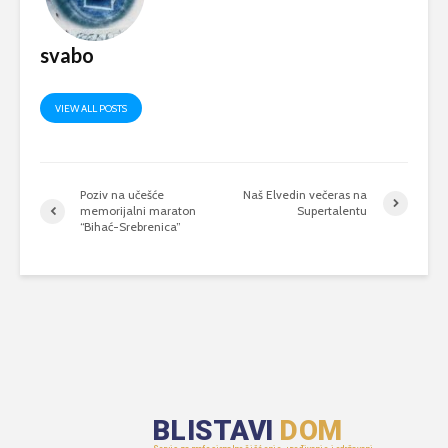
svabo
VIEW ALL POSTS
Poziv na učešće
Naš Elvedin večeras na
memorijalni maraton
Supertalentu
“Bihać-Srebrenica”