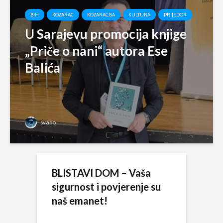
BIH
KOZARAC
KOZARAC.BA
KULTURA
PRIJEDOR
U Sarajevu promocija knjige
„Priče o nani“ autora Ese
Balića
svabo
BLISTAVI DOM – Vaša
sigurnost i povjerenje su
naš emanet!