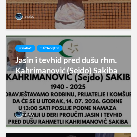
svabo
KOZARAC
TUŽNA VIJEST
Jasin i tevhid pred dušu rhm.
Kahrimanović (Sejdo) Sakiba
svabo