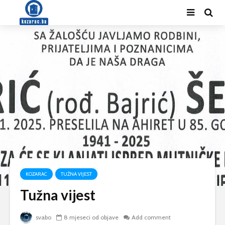
KOZARAC
TUŽNA VIJEST
Tužna vijest
svabo
8 mjeseci od objave
Add comment