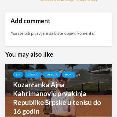
Add comment
Morate biti
prijavljeni
da biste objavili komentar.
You may also like
BIH
KOZARAC
PRIJEDOR
SPORT
Kozarčanka Ajna
Kahrimanović prvakinja
Republike Srpske u tenisu do
16 godin