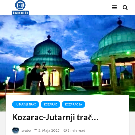
JUTARNJI TRAC
KOZARAC
KOZARAC.BA
Kozarac-Jutarnji trač…
svabo
5. Maja 2025.
3 min read