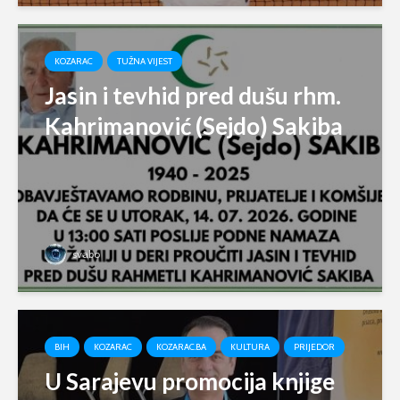
KOZARAC
TUŽNA VIJEST
Jasin i tevhid pred dušu rhm.
Kahrimanović (Sejdo) Sakiba
svabo
BIH
KOZARAC
KOZARAC.BA
KULTURA
PRIJEDOR
U Sarajevu promocija knjige