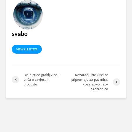
svabo
VIEW ALL POSTS
Dvije ptice grabljivice –
Kozarački biciklisti se
priča o savjesti i
pripremaju za put mira:
propustu
Kozarac–Bihać–
Srebrenica