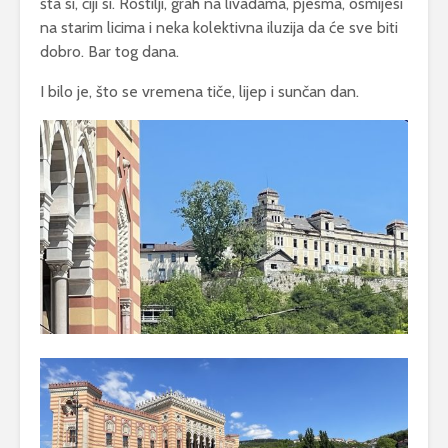
šta si, čiji si. Roštilji, grah na livadama, pjesma, osmijesi
na starim licima i neka kolektivna iluzija da će sve biti
dobro. Bar tog dana.
I bilo je, što se vremena tiče, lijep i sunčan dan.