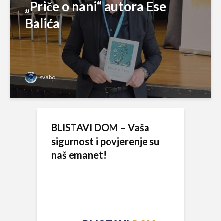
„Priče o nani“ autora Ese
Balića
svabo
BLISTAVI DOM – Vaša
sigurnost i povjerenje su
naš emanet!