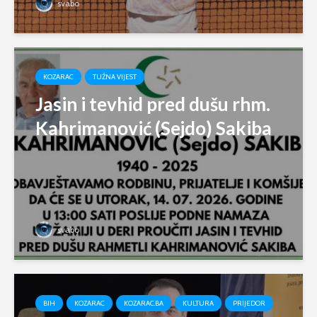
svabo
KOZARAC
TUŽNA VIJEST
Jasin i tevhid pred dušu rhm.
Kahrimanović (Sejdo) Sakiba
svabo
BIH
KOZARAC
KOZARAC.BA
KULTURA
PRIJEDOR