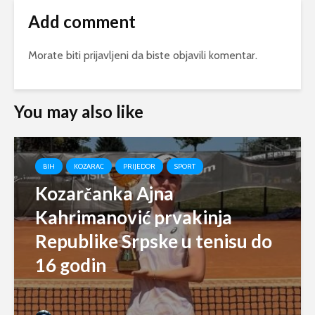
Add comment
Morate biti
prijavljeni
da biste objavili komentar.
You may also like
BIH
KOZARAC
PRIJEDOR
SPORT
Kozarčanka Ajna
Kahrimanović prvakinja
Republike Srpske u tenisu do
16 godin