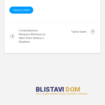
VIEW ALL POSTS
U Kamičanima
Tužna vijest
klanjana dženaza za
četiri žrtve zločina u
Prijedoru