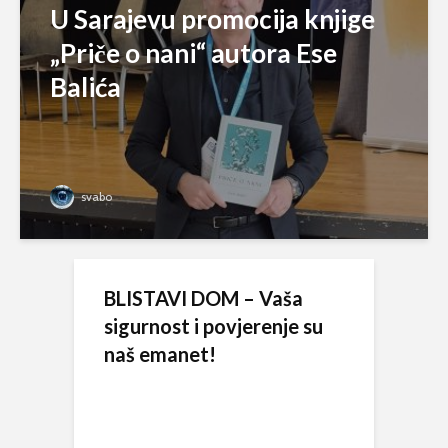
U Sarajevu promocija knjige
„Priče o nani“ autora Ese
Balića
svabo
BLISTAVI DOM – Vaša
sigurnost i povjerenje su
naš emanet!