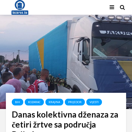
BIH
KOZARAC
KRAJINA
PRIJEDOR
VIJESTI
Danas kolektivna dženaza za
četiri žrtve sa područja