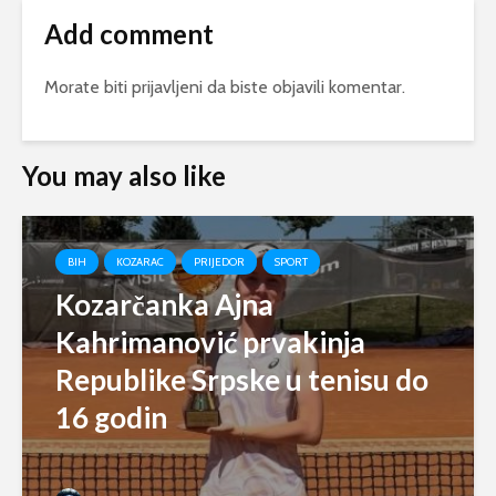
Add comment
Morate biti
prijavljeni
da biste objavili komentar.
You may also like
BIH
KOZARAC
PRIJEDOR
SPORT
Kozarčanka Ajna
Kahrimanović prvakinja
Republike Srpske u tenisu do
16 godin