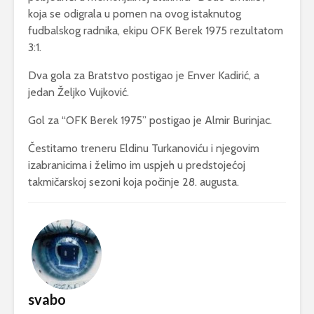
koja se odigrala u pomen na ovog istaknutog
fudbalskog radnika, ekipu OFK Berek 1975 rezultatom
3:1.
Dva gola za Bratstvo postigao je Enver Kadirić, a
jedan Željko Vujković.
Gol za “OFK Berek 1975” postigao je Almir Burinjac.
Čestitamo treneru Eldinu Turkanoviću i njegovim
izabranicima i želimo im uspjeh u predstojećoj
takmičarskoj sezoni koja počinje 28. augusta.
svabo