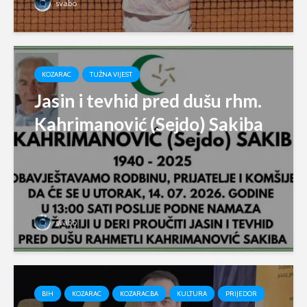
svabo
KOZARAC
TUŽNA VIJEST
Jasin i tevhid pred dušu rhm.
Kahrimanović (Sejdo) Sakiba
svabo
BIH
KOZARAC
KOZARAC.BA
KULTURA
PRIJEDOR