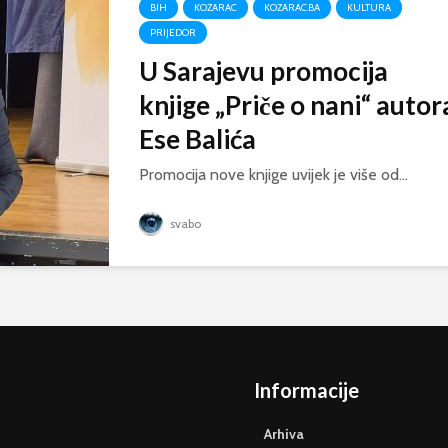
BIH
KOZARAC
KOZARAC.BA
KULTURA
PRIJEDOR
U Sarajevu promocija
knjige „Priče o nani“ autor
Ese Balića
Promocija nove knjige uvijek je više od...
svabo
Informacije
Arhiva