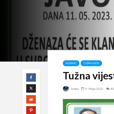
KOZARAC
TUŽNA VIJEST
Tužna vijes
svabo
11. Maja 2023.
A