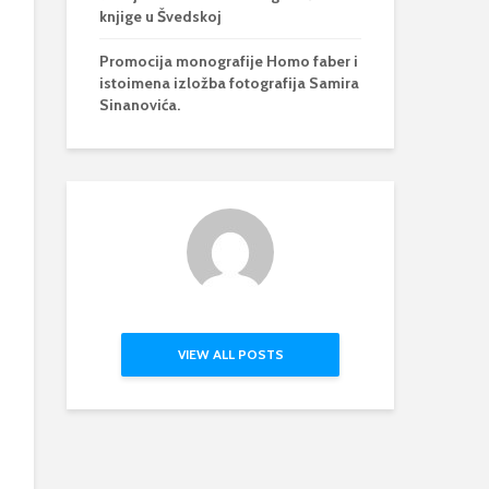
knjige u Švedskoj
Promocija monografije Homo faber i
istoimena izložba fotografija Samira
Sinanovića.
VIEW ALL POSTS