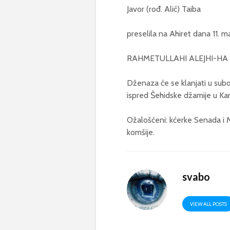
Javor (rođ. Alić) Taiba
preselila na Ahiret dana 11. m
RAHMETULLAHI ALEJHI-HA
Dženaza će se klanjati u subo
ispred Šehidske džamije u Ka
Ožalošćeni: kćerke Senada i Me
komšije.
svabo
VIEW ALL POSTS