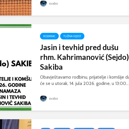
svabo
KOZARAC
TUŽNA VIJEST
Jasin i tevhid pred dušu
rhm. Kahrimanović (Sejdo)
Sakiba
Obavještavamo rodbinu, prijatelje i komšije d
će se u utorak, 14. jula 2026. godine, u 13:00...
svabo