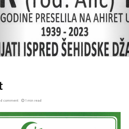
t
dd comment
1 min read