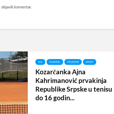
 objavili komentar.
BIH
KOZARAC
PRIJEDOR
SPORT
Kozarčanka Ajna
Kahrimanović prvakinja
Republike Srpske u tenisu
do 16 godin...