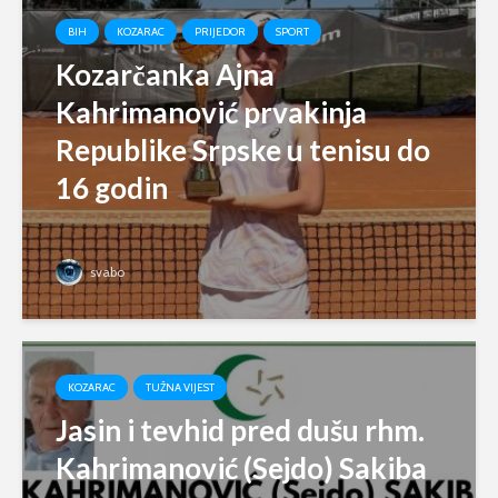
BIH
KOZARAC
PRIJEDOR
SPORT
Kozarčanka Ajna
Kahrimanović prvakinja
Republike Srpske u tenisu do
16 godin
svabo
KOZARAC
TUŽNA VIJEST
Jasin i tevhid pred dušu rhm.
Kahrimanović (Sejdo) Sakiba