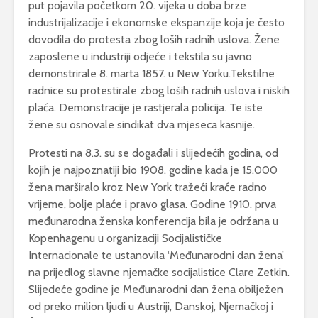
put pojavila početkom 20. vijeka u doba brze
industrijalizacije i ekonomske ekspanzije koja je često
dovodila do protesta zbog loših radnih uslova. Žene
zaposlene u industriji odjeće i tekstila su javno
demonstrirale 8. marta 1857. u New Yorku.Tekstilne
radnice su protestirale zbog loših radnih uslova i niskih
plaća. Demonstracije je rastjerala policija. Te iste
žene su osnovale sindikat dva mjeseca kasnije.
Protesti na 8.3. su se događali i slijedećih godina, od
kojih je najpoznatiji bio 1908. godine kada je 15.000
žena marširalo kroz New York tražeći kraće radno
vrijeme, bolje plaće i pravo glasa. Godine 1910. prva
međunarodna ženska konferencija bila je održana u
Kopenhagenu u organizaciji Socijalističke
Internacionale te ustanovila ‘Međunarodni dan žena’
na prijedlog slavne njemačke socijalistice Clare Zetkin.
Slijedeće godine je Međunarodni dan žena obilježen
od preko milion ljudi u Austriji, Danskoj, Njemačkoj i