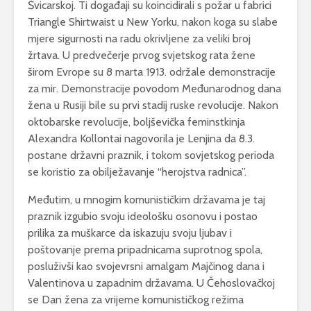
Švicarskoj. Ti događaji su koincidirali s požar u fabrici
Triangle Shirtwaist u New Yorku, nakon koga su slabe
mjere sigurnosti na radu okrivljene za veliki broj
žrtava. U predvečerje prvog svjetskog rata žene
širom Evrope su 8 marta 1913. održale demonstracije
za mir. Demonstracije povodom Međunarodnog dana
žena u Rusiji bile su prvi stadij ruske revolucije. Nakon
oktobarske revolucije, boljševička feminstkinja
Alexandra Kollontai nagovorila je Lenjina da 8.3.
postane državni praznik, i tokom sovjetskog perioda
se koristio za obilježavanje “herojstva radnica”.
Međutim, u mnogim komunističkim državama je taj
praznik izgubio svoju ideološku osonovu i postao
prilika za muškarce da iskazuju svoju ljubav i
poštovanje prema pripadnicama suprotnog spola,
posluživši kao svojevrsni amalgam Majčinog dana i
Valentinova u zapadnim državama. U Čehoslovačkoj
se Dan žena za vrijeme komunističkog režima