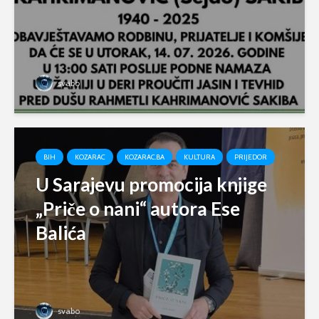
svabo
BIH
KOZARAC
KOZARAC.BA
KULTURA
PRIJEDOR
U Sarajevu promocija knjige
„Priče o nani“ autora Ese
Balića
svabo