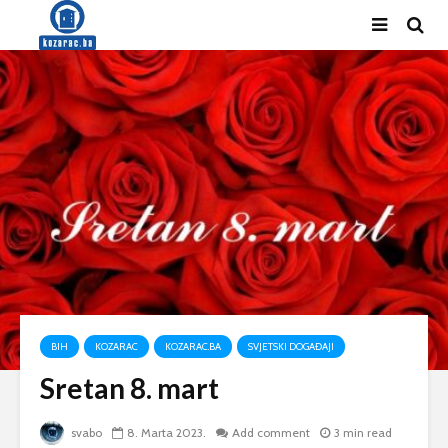
BIH
KOZARAC
KOZARAC.BA
SVJETSKI DOGAĐAJI
Sretan 8. mart
svabo
8. Marta 2023.
Add comment
3 min read