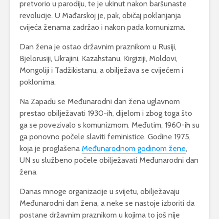
pretvorio u parodiju, te je ukinut nakon baršunaste
revolucije. U Mađarskoj je, pak, običaj poklanjanja
cvijeća ženama zadržao i nakon pada komunizma.
Dan žena je ostao državnim praznikom u Rusiji,
Bjelorusiji, Ukrajini, Kazahstanu,
Kirgiziji
,
Moldovi
,
Mongoliji i Tadžikistanu, a obilježava se cvijećem i
poklonima.
Na Zapadu se Međunarodni dan žena uglavnom
prestao obilježavati 1930-ih, dijelom i zbog toga što
ga se povezivalo s komunizmom. Međutim, 1960-ih su
ga ponovno počele slaviti feministice. Godine 1975,
koja je proglašena
Međunarodnom godinom žene
,
UN
su službeno počele obilježavati Međunarodni dan
žena.
Danas mnoge organizacije u svijetu, obilježavaju
Međunarodni dan žena, a neke se nastoje izboriti da
postane državnim praznikom u kojima to još nije