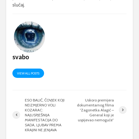
slučaj.
svabo
VIEW ALL POSTS
ESO BALIĆ, ČOVJEK KOJI
Uskoro premijera
NEIZMJERNO VOLI
dokumentarnog filma
KOZARAC:
“Zagonetka Alagić –
NAJUSPJEŠNIJA
General koji je
MANIFESTACIJA DO
uspijevao nemoguće”
SADA, LJUBAV PREMA
KRAJINI NE JENJAVA