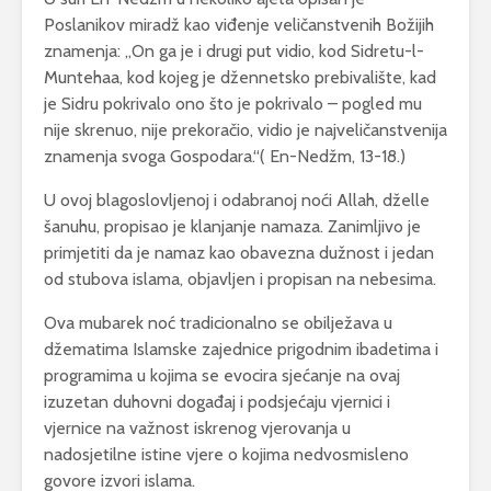
Poslanikov miradž kao viđenje veličanstvenih Božijih
znamenja: ,,On ga je i drugi put vidio, kod Sidretu-l-
Muntehaa, kod kojeg je džennetsko prebivalište, kad
je Sidru pokrivalo ono što je pokrivalo – pogled mu
nije skrenuo, nije prekoračio, vidio je najveličanstvenija
znamenja svoga Gospodara.“( En-Nedžm, 13-18.)
U ovoj blagoslovljenoj i odabranoj noći Allah, dželle
šanuhu, propisao je klanjanje namaza. Zanimljivo je
primjetiti da je namaz kao obavezna dužnost i jedan
od stubova islama, objavljen i propisan na nebesima.
Ova mubarek noć tradicionalno se obilježava u
džematima Islamske zajednice prigodnim ibadetima i
programima u kojima se evocira sjećanje na ovaj
izuzetan duhovni događaj i podsjećaju vjernici i
vjernice na važnost iskrenog vjerovanja u
nadosjetilne istine vjere o kojima nedvosmisleno
govore izvori islama.