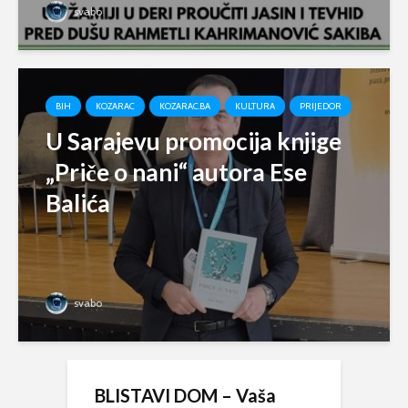
svabo
BIH
KOZARAC
KOZARAC.BA
KULTURA
PRIJEDOR
U Sarajevu promocija knjige
„Priče o nani“ autora Ese
Balića
svabo
BLISTAVI DOM – Vaša