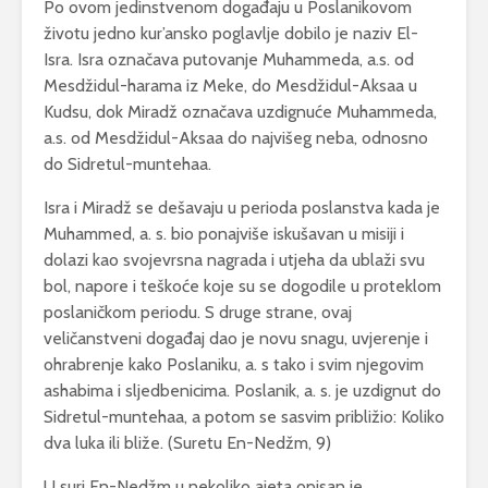
Po ovom jedinstvenom događaju u Poslanikovom
životu jedno kur’ansko poglavlje dobilo je naziv El-
Isra. Isra označava putovanje Muhammeda, a.s. od
Mesdžidul-harama iz Meke, do Mesdžidul-Aksaa u
Kudsu, dok Miradž označava uzdignuće Muhammeda,
a.s. od Mesdžidul-Aksaa do najvišeg neba, odnosno
do Sidretul-muntehaa.
Isra i Miradž se dešavaju u perioda poslanstva kada je
Muhammed, a. s. bio ponajviše iskušavan u misiji i
dolazi kao svojevrsna nagrada i utjeha da ublaži svu
bol, napore i teškoće koje su se dogodile u proteklom
poslaničkom periodu. S druge strane, ovaj
veličanstveni događaj dao je novu snagu, uvjerenje i
ohrabrenje kako Poslaniku, a. s tako i svim njegovim
ashabima i sljedbenicima. Poslanik, a. s. je uzdignut do
Sidretul-muntehaa, a potom se sasvim približio: Koliko
dva luka ili bliže. (Suretu En-Nedžm, 9)
U suri En-Nedžm u nekoliko ajeta opisan je