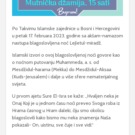
Po Takvimu Islamske zajednice u Bosni i Hercegovini
u petak 17. februara 2023. godine sa akšam-namazom
nastupa blagoslovljena noć Lejletul-miradž.
Islamski izvori o ovoj blagoslovljenoj noći govore kao
o noćnom putovanju Muhammeda, a. s. od
Mesdžidul-harama (Mekka) do Mesdžidul-Aksaa
(Kuds-Jerusalem) i dalje u više sfere nematerijalnog
svijeta.
U prvom ajetu Sure El-Isra se kaže: ,,Hvaljen neka je
Onaj Koji je u jednom času noći preveo Svoga roba iz
Hrama časnog u Hram daleki, čiju smo okolicu
blagoslovili kako bismo mu neka znamenja Naša
pokazali- On, uistinu, sve čuje i sve vidi.“