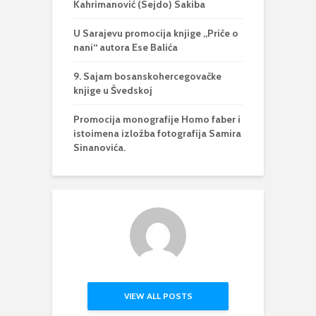
Kahrimanović (Sejdo) Sakiba
U Sarajevu promocija knjige „Priče o
nani“ autora Ese Balića
9. Sajam bosanskohercegovačke
knjige u Švedskoj
Promocija monografije Homo faber i
istoimena izložba fotografija Samira
Sinanovića.
VIEW ALL POSTS