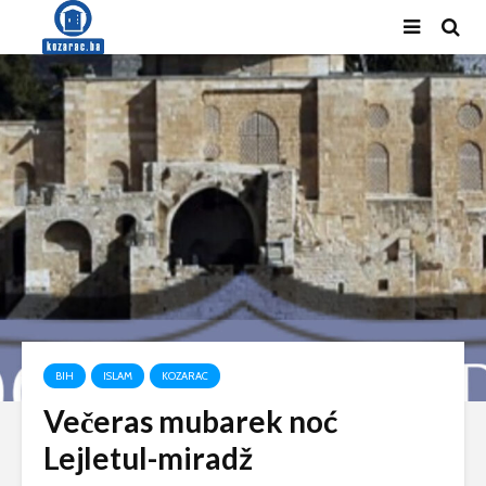
BIH
ISLAM
KOZARAC
Večeras mubarek noć
Lejletul-miradž