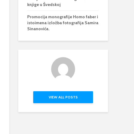
knjige u Švedskoj
Promocija monografije Homo faber i
istoimena izložba fotografija Samira
Sinanovića.
VIEW ALL POSTS