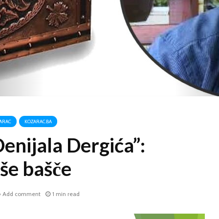
ARAC
KOZARAC.BA
Denijala Dergića”:
še bašče
Add comment
1 min read