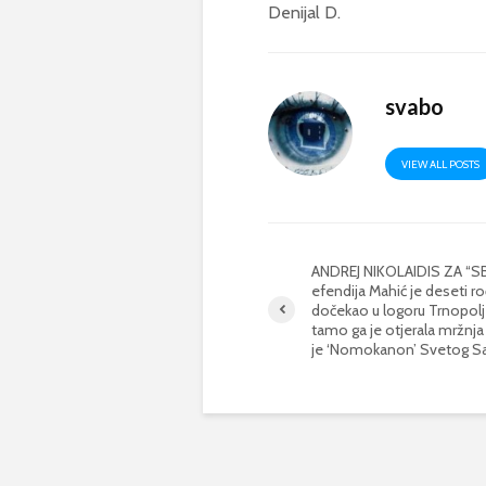
Denijal D.
svabo
VIEW ALL POSTS
ANDREJ NIKOLAIDIS ZA “SB
efendija Mahić je deseti 
dočekao u logoru Trnopolj
tamo ga je otjerala mržnja č
je ‘Nomokanon’ Svetog S