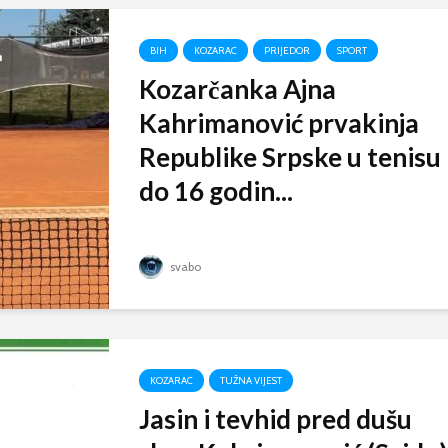
BIH
KOZARAC
PRIJEDOR
SPORT
Kozarčanka Ajna
Kahrimanović prvakinja
Republike Srpske u tenisu
do 16 godin...
svabo
KOZARAC
TUŽNA VIJEST
Jasin i tevhid pred dušu