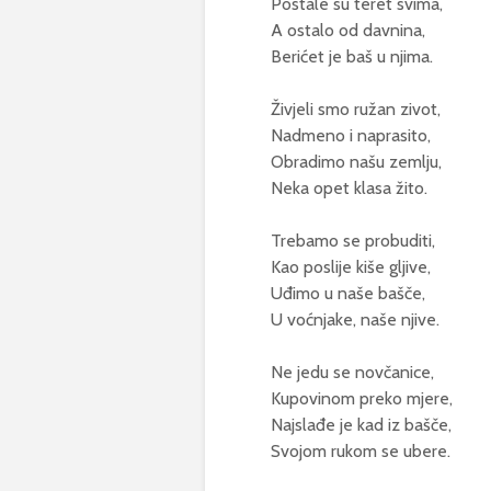
Postale su teret svima,
A ostalo od davnina,
Berićet je baš u njima.
Živjeli smo ružan zivot,
Nadmeno i naprasito,
Obradimo našu zemlju,
Neka opet klasa žito.
Trebamo se probuditi,
Kao poslije kiše gljive,
Uđimo u naše bašče,
U voćnjake, naše njive.
Ne jedu se novčanice,
Kupovinom preko mjere,
Najslađe je kad iz bašče,
Svojom rukom se ubere.