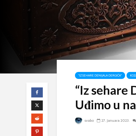
"IZ SEHARE DENIJALA DERGIĆA"
KOZ
“Iz sehare 
Uđimo u na
svabo
27. Januara 2023.