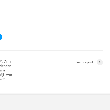
”: “Amir
Tužna vijest
rođendan
e, a
iji izvor
ave”