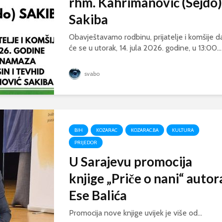
rhm. Kahrimanović (Sejdo)
Sakiba
Obavještavamo rodbinu, prijatelje i komšije d
će se u utorak, 14. jula 2026. godine, u 13:00...
svabo
BIH
KOZARAC
KOZARAC.BA
KULTURA
PRIJEDOR
U Sarajevu promocija
knjige „Priče o nani“ autor
Ese Balića
Promocija nove knjige uvijek je više od...