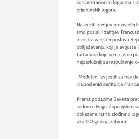
koncentracionim logorima širo
prijedorskih logora.
Na izričiti zahtjev preživjeli
smo poslali i zahtjev Francu
ministra vanjskih poslova R
obilježavanju, koji je avgusta
torturama koje se u njemu pr
najzaslužniji za raspuštanje o
“Međutim, izvijestili su nas d
ili uposlenici institucija Fran
Prema podacima Saveza pred
sudom u Hagu, Županijskim su
dokazane ratne zločine u log
oko 130 godina zatvora.