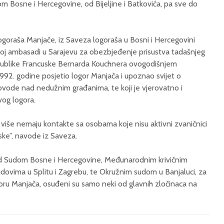
m Bosne i Hercegovine, od Bijeljine i Batkovića, pa sve do
h logoraša Manjače, iz Saveza logoraša u Bosni i Hercegovini
skoj ambasadi u Sarajevu za obezbjeđenje prisustva tadašnjeg
epublike Francuske Bernarda Kouchnera ovogodišnjem
 1992. godine posjetio logor Manjača i upoznao svijet o
ovode nad nedužnim građanima, te koji je vjerovatno i
vog logora.
a više nemaju kontakte sa osobama koje nisu aktivni zvaničnici
cuske”, navode iz Saveza.
 Sudom Bosne i Hercegovine, Međunarodnim krivičnim
dovima u Splitu i Zagrebu, te Okružnim sudom u Banjaluci, za
oru Manjača, osuđeni su samo neki od glavnih zločinaca na