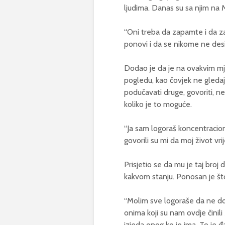
ljudima. Danas su sa njim na 
“Oni treba da zapamte i da za
ponovi i da se nikome ne desi
Dodao je da je na ovakvim mj
pogledu, kao čovjek ne gledaju
podučavati druge, govoriti, ne d
koliko je to moguće.
“Ja sam logoraš koncentracio
govorili su mi da moj život vr
Prisjetio se da mu je taj broj 
kakvom stanju. Ponosan je št
“Molim sve logoraše da ne do
onima koji su nam ovdje činili
izjeda onog ko je ima. To je đ