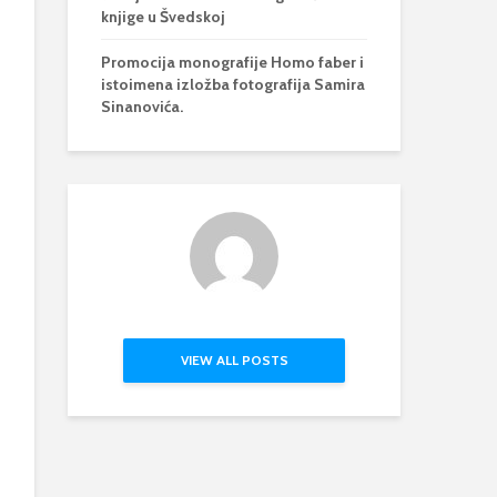
knjige u Švedskoj
Promocija monografije Homo faber i
istoimena izložba fotografija Samira
Sinanovića.
VIEW ALL POSTS