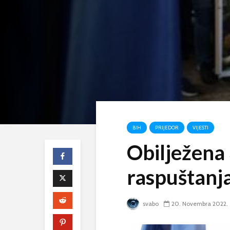
BIH
PRIJEDOR
VIJESTI
Obilježena 
raspuštanj
svabo
20. Novembra 2022.