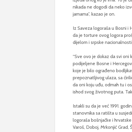
nikada ne dogodi da neko izvodi
jamama”, kazao je on.
Iz Saveza logoraša u Bosni i 
da je torture ovog logora pro
dijelom i srpske nacionalnost
“Sve ovo je dokaz da svi oni k
podijeljene Bosne i Hercegovin
koje je bilo ograđeno bodljika
prepoznatljivog ulaza, sa ćir
da oni koju uđu, odmah tu i o
ishod svog životnog puta. Tako
Istakli su da je već 1991. god
stanovnika sa ratišta u susje
logoraša bošnjačke i hrvatske 
Varoš, Doboj, Mrkonjić Grad,