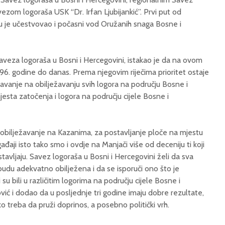
vezom logoraša USK “Dr. Irfan Ljubijankić”. Prvi put od
u je učestvovao i počasni vod Oružanih snaga Bosne i
aveza logoraša u Bosni i Hercegovini, istakao je da na ovom
1996. godine do danas. Prema njegovim riječima prioritet ostaje
rajavanje na obilježavanju svih logora na području Bosne i
sta zatočenja i logora na području cijele Bosne i
 obilježavanje na Kazanima, za postavljanje ploče na mjestu
ađaji isto tako smo i ovdje na Manjači više od deceniju ti koji
tavljaju. Savez logoraša u Bosni i Hercegovini želi da sva
budu adekvatno obilježena i da se isporuči ono što je
u bili u različitim logorima na području cijele Bosne i
ić i dodao da u posljednje tri godine imaju dobre rezultate,
ko treba da pruži doprinos, a posebno politički vrh.