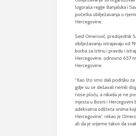
logoraša regije Banjaluka i Sa
početka obilježavanja u njem
Hercegovine.
Seid Omerović, predsjednik S
obilježavanju istrajavaju od 
borba za istinu i pravdu i ist
Hercegovine, odnosno 657 mje
Hercegovine.
“Kao što smo dali podršku za
gdje su se dešavali nemili dog
nose ploču, a nikada je ne pos
mjesta u Bosni i Hercegovini 
adekvatna odšteta onima koji s
Hercegovine”, rekao je Omerov
ali da je vrijeme takvo da sva