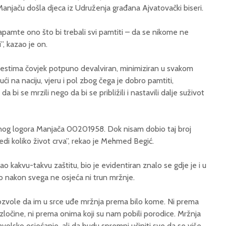
Manjaču došla djeca iz Udruženja građana Ajvatovački biseri.
pamte ono što bi trebali svi pamtiti – da se nikome ne
”, kazao je on.
estima čovjek potpuno devalviran, minimiziran u svakom
ći na naciju, vjeru i pol zbog čega je dobro pamtiti,
a bi se mrzili nego da bi se približili i nastavili dalje suživot
nog logora Manjača 00201958. Dok nisam dobio taj broj
ijedi koliko život crva”, rekao je Mehmed Begić.
dao kakvu-takvu zaštitu, bio je evidentiran znalo se gdje je i u
o nakon svega ne osjeća ni trun mržnje.
zvole da im u srce uđe mržnja prema bilo kome. Ni prema
 zločine, ni prema onima koji su nam pobili porodice. Mržnja
avolsko osjećanje, ali da budu spremni učiniti sve da se više