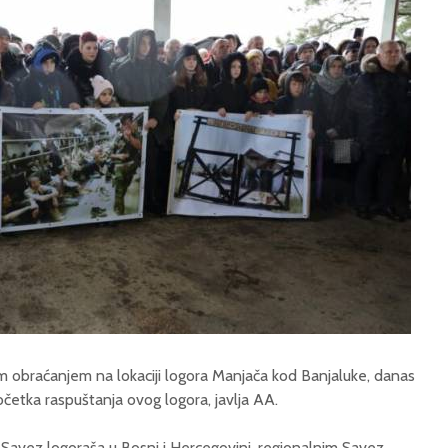
m obraćanjem na lokaciji logora Manjača kod Banjaluke, danas
očetka raspuštanja ovog logora, javlja AA.
 Savez logoraša u Bosni i Hercegovini, regionalnim Savez