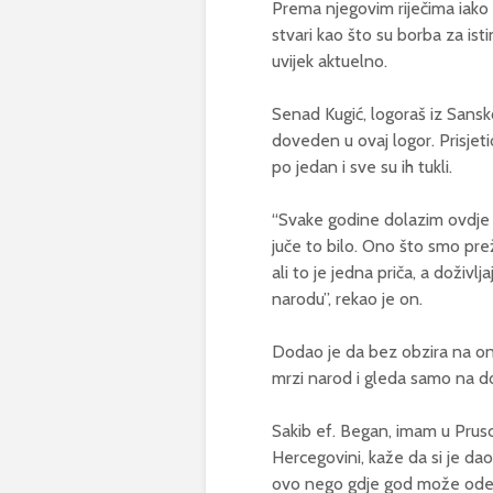
Prema njegovim riječima iako
stvari kao što su borba za ist
uvijek aktuelno.
Senad Kugić, logoraš iz Sansk
doveden u ovaj logor. Prisjeti
po jedan i sve su ih tukli.
“Svake godine dolazim ovdje 
juče to bilo. Ono što smo prež
ali to je jedna priča, a doživ
narodu”, rekao je on.
Dodao je da bez obzira na ono 
mrzi narod i gleda samo na do
Sakib ef. Began, imam u Prusc
Hercegovini, kaže da si je d
ovo nego gdje god može ode da