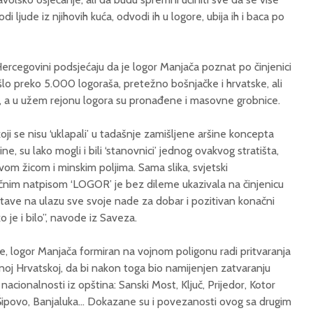
 ljude iz njihovih kuća, odvodi ih u logore, ubija ih i baca po
Hercegovini podsjećaju da je logor Manjača poznat po činjenici
šlo preko 5.000 logoraša, pretežno bošnjačke i hrvatske, ali
i, a u užem rejonu logora su pronađene i masovne grobnice.
oji se nisu ‘uklapali’ u tadašnje zamišljene aršine koncepta
e, su lako mogli i bili ‘stanovnici’ jednog ovakvog stratišta,
vom žicom i minskim poljima. Sama slika, svjetski
iličnim natpisom ‘LOGOR’ je bez dileme ukazivala na činjenicu
stave na ulazu sve svoje nade za dobar i pozitivan konačni
 je i bilo”, navode iz Saveza.
ine, logor Manjača formiran na vojnom poligonu radi pritvaranja
dnoj Hrvatskoj, da bi nakon toga bio namijenjen zatvaranju
nacionalnosti iz opština: Sanski Most, Ključ, Prijedor, Kotor
 Šipovo, Banjaluka… Dokazane su i povezanosti ovog sa drugim