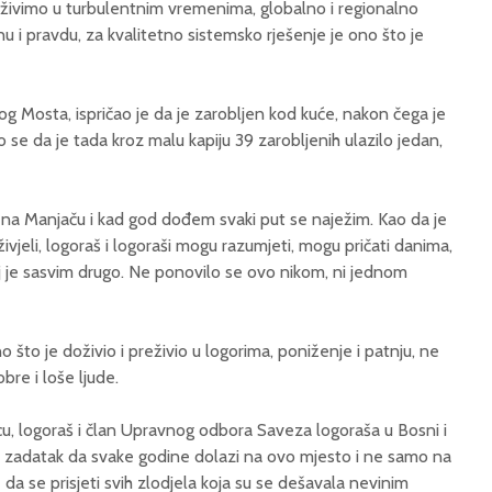
 živimo u turbulentnim vremenima, globalno i regionalno
inu i pravdu, za kvalitetno sistemsko rješenje je ono što je
og Mosta, ispričao je da je zarobljen kod kuće, nakon čega je
o se da je tada kroz malu kapiju 39 zarobljenih ulazilo jedan,
na Manjaču i kad god dođem svaki put se naježim. Kao da je
ivjeli, logoraš i logoraši mogu razumjeti, mogu pričati danima,
ljaj je sasvim drugo. Ne ponovilo se ovo nikom, ni jednom
što je doživio i preživio u logorima, poniženje i patnju, ne
bre i loše ljude.
u, logoraš i član Upravnog odbora Saveza logoraša u Bosni i
ao zadatak da svake godine dolazi na ovo mjesto i ne samo na
 se prisjeti svih zlodjela koja su se dešavala nevinim