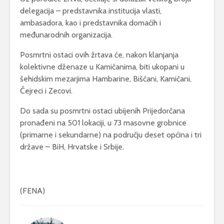
delegacija – predstavnika institucija vlasti,
ambasadora, kao i predstavnika domaćih i
međunarodnih organizacija.
Posmrtni ostaci ovih žrtava će, nakon klanjanja
kolektivne dženaze u Kamičanima, biti ukopani u
šehidskim mezarjima Hambarine, Bišćani, Kamičani,
Čejreci i Zecovi.
Do sada su posmrtni ostaci ubijenih Prijedorčana
pronađeni na 501 lokaciji, u 73 masovne grobnice
(primarne i sekundarne) na području deset općina i tri
države – BiH, Hrvatske i Srbije.
(FENA)