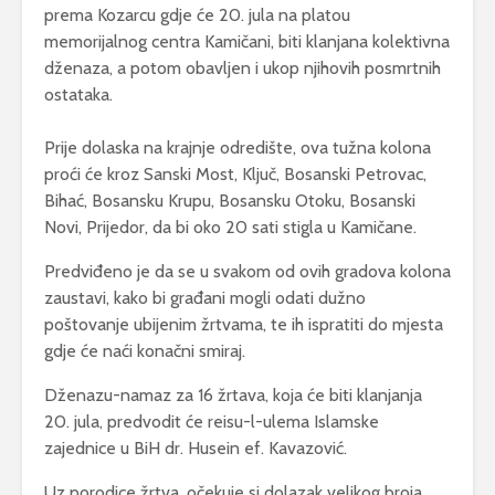
prema Kozarcu gdje će 20. jula na platou
memorijalnog centra Kamičani, biti klanjana kolektivna
dženaza, a potom obavljen i ukop njihovih posmrtnih
ostataka.
Prije dolaska na krajnje odredište, ova tužna kolona
proći će kroz Sanski Most, Ključ, Bosanski Petrovac,
Bihać, Bosansku Krupu, Bosansku Otoku, Bosanski
Novi, Prijedor, da bi oko 20 sati stigla u Kamičane.
Predviđeno je da se u svakom od ovih gradova kolona
zaustavi, kako bi građani mogli odati dužno
poštovanje ubijenim žrtvama, te ih ispratiti do mjesta
gdje će naći konačni smiraj.
Dženazu-namaz za 16 žrtava, koja će biti klanjanja
20. jula, predvodit će reisu-l-ulema Islamske
zajednice u BiH dr. Husein ef. Kavazović.
Uz porodice žrtva, očekuje si dolazak velikog broja