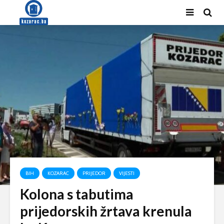
BIH
KOZARAC
PRIJEDOR
VIJESTI
Kolona s tabutima
prijedorskih žrtava krenula