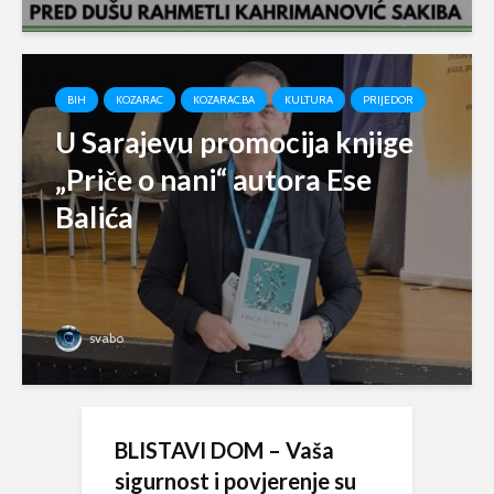
BIH
KOZARAC
KOZARAC.BA
KULTURA
PRIJEDOR
U Sarajevu promocija knjige
„Priče o nani“ autora Ese
Balića
svabo
BLISTAVI DOM – Vaša
sigurnost i povjerenje su