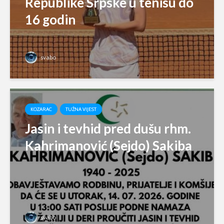
Republike Srpske u tenisu do
16 godin
svabo
KOZARAC
TUŽNA VIJEST
Jasin i tevhid pred dušu rhm.
Kahrimanović (Sejdo) Sakiba
svabo