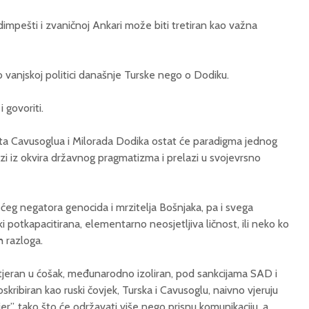
dimpešti i zvaničnoj Ankari može biti tretiran kao važna
 vanjskoj politici današnje Turske nego o Dodiku.
 govoriti.
uta Cavusoglua i Milorada Dodika ostat će paradigma jednog
zi iz okvira državnog pragmatizma i prelazi u svojevrsno
ćeg negatora genocida i mrzitelja Bošnjaka, pa i svega
 potkapacitirana, elementarno neosjetljiva ličnost, ili neko ko
h razloga.
tjeran u ćošak, međunarodno izoliran, pod sankcijama SAD i
oskribiran kao ruski čovjek, Turska i Cavusoglu, naivno vjeruju
jer”, tako što će održavati više nego prisnu komunikaciju, a