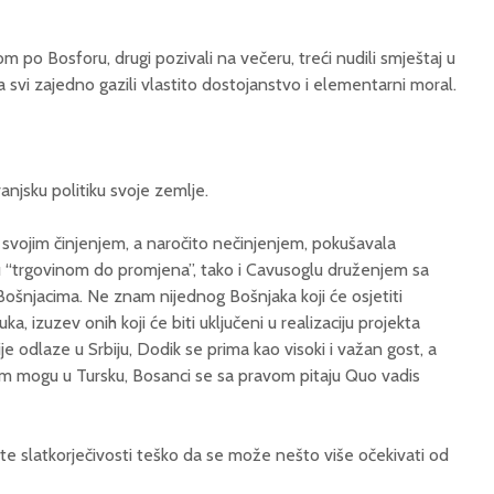
om po Bosforu, drugi pozivali na večeru, treći nudili smještaj u
 svi zajedno gazili vlastito dostojanstvo i elementarni moral.
vanjsku politiku svoje zemlje.
svojim činjenjem, a naročito nečinjenjem, pokušavala
tiku “trgovinom do promjena”, tako i Cavusoglu druženjem sa
njacima. Ne znam nijednog Bošnjaka koji će osjetiti
ka, izuzev onih koji će biti uključeni u realizaciju projekta
je odlaze u Srbiju, Dodik se prima kao visoki i važan gost, a
om mogu u Tursku, Bosanci se sa pravom pitaju Quo vadis
te slatkorječivosti teško da se može nešto više očekivati od