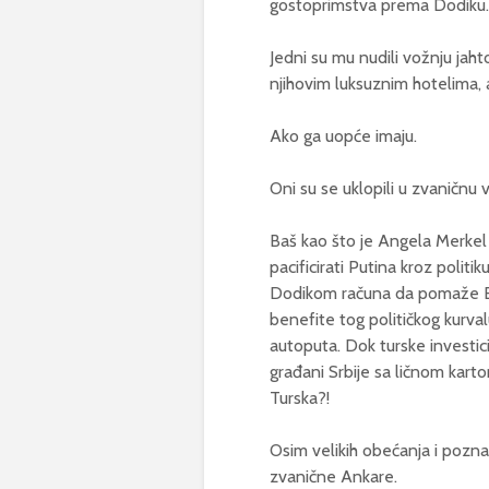
gostoprimstva prema Dodiku.
Jedni su mu nudili vožnju jaht
njihovim luksuznim hotelima, a
Ako ga uopće imaju.
Oni su se uklopili u zvaničnu 
Baš kao što je Angela Merkel 
pacificirati Putina kroz poli
Dodikom računa da pomaže Boš
benefite tog političkog kurvalu
autoputa. Dok turske investici
građani Srbije sa ličnom kart
Turska?!
Osim velikih obećanja i pozna
zvanične Ankare.