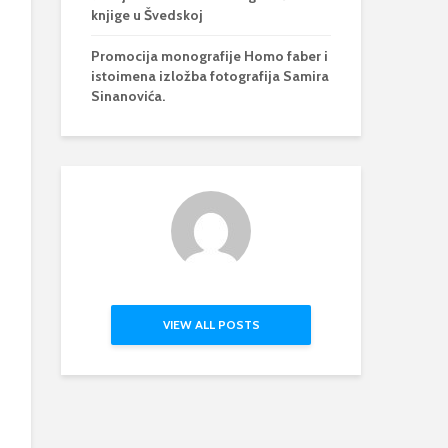
knjige u Švedskoj
Promocija monografije Homo faber i
istoimena izložba fotografija Samira
Sinanovića.
VIEW ALL POSTS