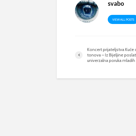
svabo
VIEW ALL POSTS
Koncert prijateljstva Kuće
tonova – Iz Bijeljine posla
univerzalna poruka mladih 