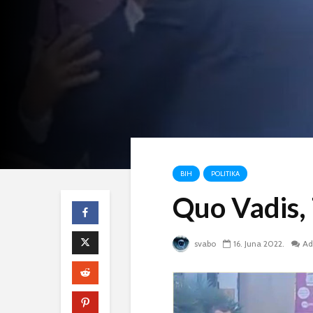
BIH
POLITIKA
Quo Vadis,
svabo
16. Juna 2022.
Ad