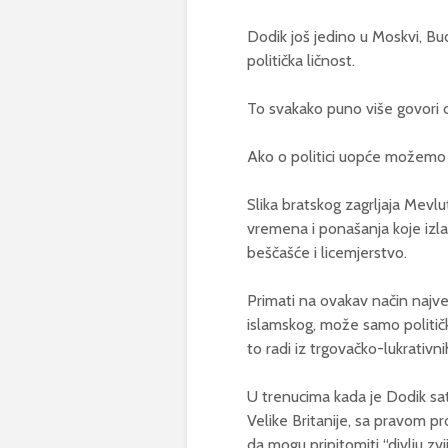
Dodik još jedino u Moskvi, Bu
politička ličnost.
To svakako puno više govori o
Ako o politici uopće možemo i
Slika bratskog zagrljaja Mevl
vremena i ponašanja koje izla
beščašće i licemjerstvo.
Primati na ovakav način najve
islamskog, može samo politički
to radi iz trgovačko-lukrativni
U trenucima kada je Dodik sa
Velike Britanije, sa pravom pr
da mogu pripitomiti “divlju zvi