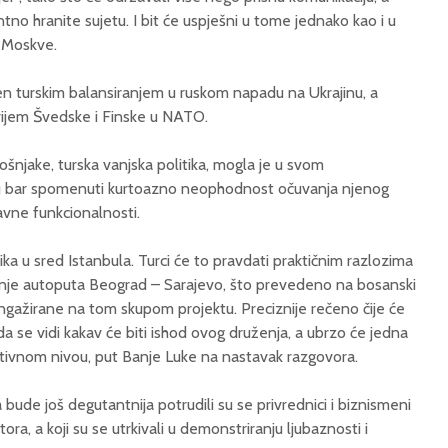
no hranite sujetu. I bit će uspješni u tome jednako kao i u
 Moskve.
en turskim balansiranjem u ruskom napadu na Ukrajinu, a
ijem Švedske i Finske u NATO.
Bošnjake, turska vanjska politika, mogla je u svom
u bar spomenuti kurtoazno neophodnost očuvanja njenog
žavne funkcionalnosti.
a u sred Istanbula. Turci će to pravdati praktičnim razlozima
dnje autoputa Beograd – Sarajevo, što prevedeno na bosanski
 angažirane na tom skupom projektu. Preciznije rečeno čije će
da se vidi kakav će biti ishod ovog druženja, a ubrzo će jedna
ativnom nivou, put Banje Luke na nastavak razgovora.
a bude još degutantnija potrudili su se privrednici i biznismeni
tora, a koji su se utrkivali u demonstriranju ljubaznosti i