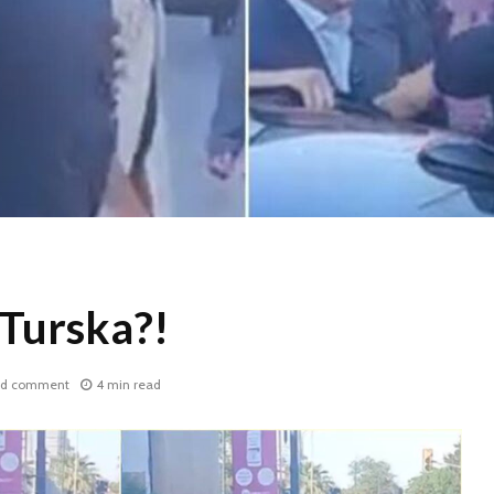
 Turska?!
d comment
4 min read