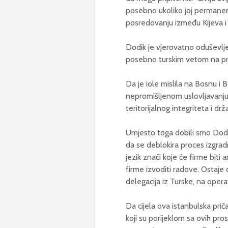
posebno ukoliko joj permanent
posredovanju između Kijeva i
Dodik je vjerovatno oduševlj
posebno turskim vetom na pr
Da je iole mislila na Bosnu i 
nepromišljenom uslovljavanj
teritorijalnog integriteta i dr
Umjesto toga dobili smo Dodik
da se deblokira proces izgra
jezik znači koje će firme biti
firme izvoditi radove. Ostaje 
delegacija iz Turske, na oper
Da cijela ova istanbulska prič
koji su porijeklom sa ovih pros