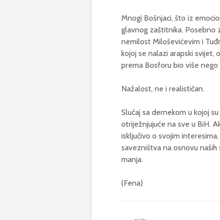
Mnogi Bošnjaci, što iz emocio
glavnog zaštitnika. Posebno z
nemilost Miloševićevim i Tuđ
kojoj se nalazi arapski svijet,
prema Bosforu bio više nego 
Nažalost, ne i realističan.
Slučaj sa dernekom u kojoj su 
otriježnjujuće na sve u BiH. A
isključivo o svojim interesima
savezništva na osnovu naših st
manja.
(Fena)