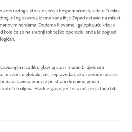
nalnih razloga, što iz osjećaja bespomoćnosti, vide u Turskoj
bog lošeg iskustva iz rata kada ih je Zapad ostavio na milost i
manovim hordama. Dodamo li ovome i galopirajuću krizu u
 od koje će se na srednji rok teško oporaviti, onda je pogled
logičan.
Cavusoglu i Dodik u glavnoj ulozi, morao bi djelovati
ko je svijet, u globalu, već nepravedan, ako svi vode računa
, onda ostavimo emocije po strani i krenimo graditi
rateških ciljeva. Hladne glave, jer će razočarenja tada biti