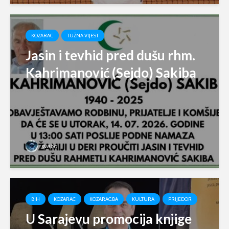
KOZARAC
TUŽNA VIJEST
Jasin i tevhid pred dušu rhm.
Kahrimanović (Sejdo) Sakiba
svabo
BIH
KOZARAC
KOZARAC.BA
KULTURA
PRIJEDOR
U Sarajevu promocija knjige