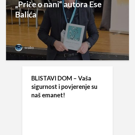
„Priče o nani“ autora Ese
Balića
svabo
BLISTAVI DOM – Vaša
sigurnost i povjerenje su
naš emanet!