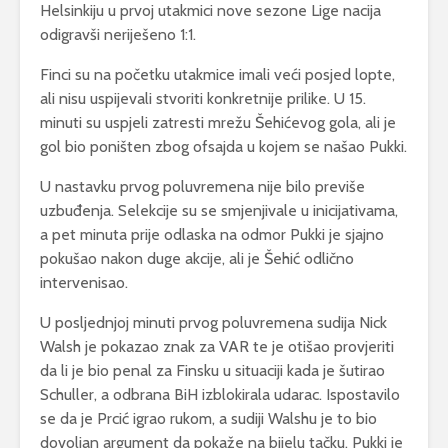
Helsinkiju u prvoj utakmici nove sezone Lige nacija
odigravši neriješeno 1:1.
Finci su na početku utakmice imali veći posjed lopte,
ali nisu uspijevali stvoriti konkretnije prilike. U 15.
minuti su uspjeli zatresti mrežu Šehićevog gola, ali je
gol bio poništen zbog ofsajda u kojem se našao Pukki.
U nastavku prvog poluvremena nije bilo previše
uzbuđenja. Selekcije su se smjenjivale u inicijativama,
a pet minuta prije odlaska na odmor Pukki je sjajno
pokušao nakon duge akcije, ali je Šehić odlično
intervenisao.
U posljednjoj minuti prvog poluvremena sudija Nick
Walsh je pokazao znak za VAR te je otišao provjeriti
da li je bio penal za Finsku u situaciji kada je šutirao
Schuller, a odbrana BiH izblokirala udarac. Ispostavilo
se da je Prcić igrao rukom, a sudiji Walshu je to bio
dovoljan argument da pokaže na bijelu tačku. Pukki je