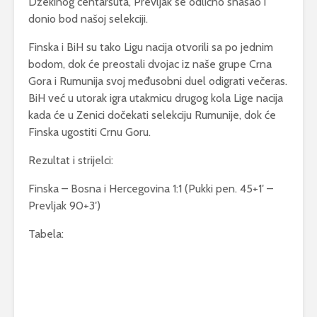
Džekinog centaršuta, Prevljak se odlično snašao i
donio bod našoj selekciji.
Finska i BiH su tako Ligu nacija otvorili sa po jednim
bodom, dok će preostali dvojac iz naše grupe Crna
Gora i Rumunija svoj međusobni duel odigrati večeras.
BiH već u utorak igra utakmicu drugog kola Lige nacija
kada će u Zenici dočekati selekciju Rumunije, dok će
Finska ugostiti Crnu Goru.
Rezultat i strijelci:
Finska – Bosna i Hercegovina 1:1 (Pukki pen. 45+1′ –
Prevljak 90+3′)
Tabela: