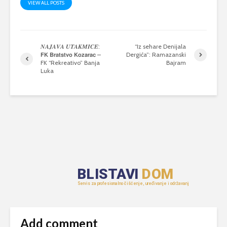
VIEW ALL POSTS
𝑵𝑨𝑱𝑨𝑽𝑨 𝑼𝑻𝑨𝑲𝑴𝑰𝑪𝑬:
“Iz sehare Denijala
𝗙𝗞 𝗕𝗿𝗮𝘁𝘀𝘁𝘃𝗼 𝗞𝗼𝘇𝗮𝗿𝗮𝗰 –
Dergića”: Ramazanski
FK “Rekreativo” Banja
Bajram
Luka
Add comment