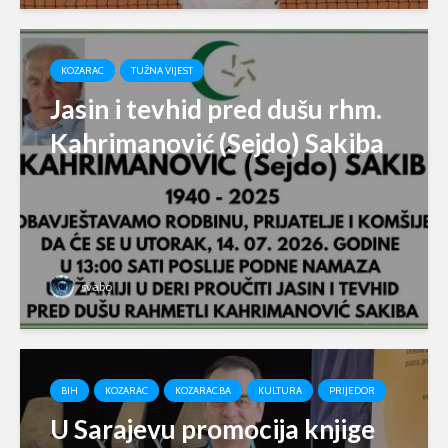
KOZARAC
TUŽNA VIJEST
Jasin i tevhid pred dušu rhm.
Kahrimanović (Sejdo) Sakiba
svabo
BIH
KOZARAC
KOZARAC.BA
KULTURA
PRIJEDOR
U Sarajevu promocija knjige