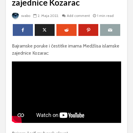
zajednice Kozarac
svabo
2. Maja 2022.
Add comment
1 min read
Bajramske poruke i čestitke imama Medžlisa islamske
zajednice Kozarac: