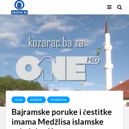
ISLAM
KOZARAC
KOZARAC.BA
Bajramske poruke i čestitke
imama Medžlisa islamske