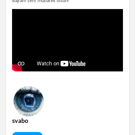
Bajram šerif mubarek olsun!
svabo