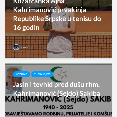
Kozarčanka Ajna
Kahrimanović prvakinja
Republike Srpske u tenisu do
16 godin
svabo
KOZARAC
TUŽNA VIJEST
Jasin i tevhid pred dušu rhm.
Kahrimanović (Sejdo) Sakiba