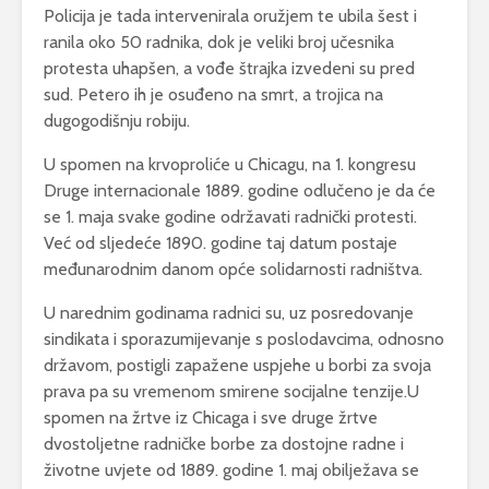
Policija je tada intervenirala oružjem te ubila šest i
ranila oko 50 radnika, dok je veliki broj učesnika
protesta uhapšen, a vođe štrajka izvedeni su pred
sud. Petero ih je osuđeno na smrt, a trojica na
dugogodišnju robiju.
U spomen na krvoproliće u Chicagu, na 1. kongresu
Druge internacionale 1889. godine odlučeno je da će
se 1. maja svake godine održavati radnički protesti.
Već od sljedeće 1890. godine taj datum postaje
međunarodnim danom opće solidarnosti radništva.
U narednim godinama radnici su, uz posredovanje
sindikata i sporazumijevanje s poslodavcima, odnosno
državom, postigli zapažene uspjehe u borbi za svoja
prava pa su vremenom smirene socijalne tenzije.U
spomen na žrtve iz Chicaga i sve druge žrtve
dvostoljetne radničke borbe za dostojne radne i
životne uvjete od 1889. godine 1. maj obilježava se