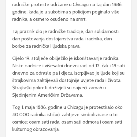
radničke proteste održane u Chicagu na taj dan 1886.
godine, kada je u sukobima s policijom poginulo više
radnika, a osmero osuđeno na smrt.
Taj praznik dio je radničke tradicije, dan solidarnosti,
dan poštovanja dostojanstva rada i radnika, dan
borbe za radnička i ljudska prava.
Cijelo 19. stoljeće obilježilo je iskorištavanje radnika.
Niske nadnice i višesatni dnevni rad, od 12, čak i 18 sati
dnevno za odrasle pa i djecu, iscrpljivao je ljude koji su
štrajkovima zahtijevali dostojnije uvjete rada i života.
Štrajkaški pokreti doživjeli su najveći zamah u
Sjedinjenim Američkim Državama.
Tog 1. maja 1886. godine u Chicagu je protestiralo oko
40.000 radnika ističući zahtjeve simbolizirane u tri
osmice: osam sati rada, osam sati odmora i osam sati
kulturnog obrazovanja.