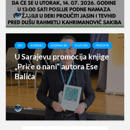
svabo
BIH
KOZARAC
KOZARAC.BA
KULTURA
PRIJEDOR
U Sarajevu promocija knjige
„Priče o nani“ autora Ese
Balića
svabo